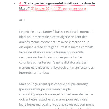
4.
L’Etat algérien organise-t-il un éthnocide dans le
Mzab ?,
21 janvier 2014, 14:31
,
par
aman idurar
azul
Le petrole ne va tarder à baisser et c’est le moment
ideal pour mettre fin a cette algerie en liant des
amitiés meme contre nature avec le maroc pour
disloquer la rasd et l’algerie " c’est le meme combat".
faire une alliances avec la tunisie pour qu’elle
recupere ses territoires spoliés par la france
coloniale et heriter par l’algerie dictatoriale. Les
maliens et le niger et la libye doivent manifester des
interrets territoriaux .
Mais pour ça ,il faut que chaque peuple amazigh
(peuple kabyle,peuple mzab,peuple
chaoui" ?",peuple touareg et les berberes de bechar
doivent etre rattacher au maroc pour rejoindre
leurs freres marocains "vous ne savez pas comment