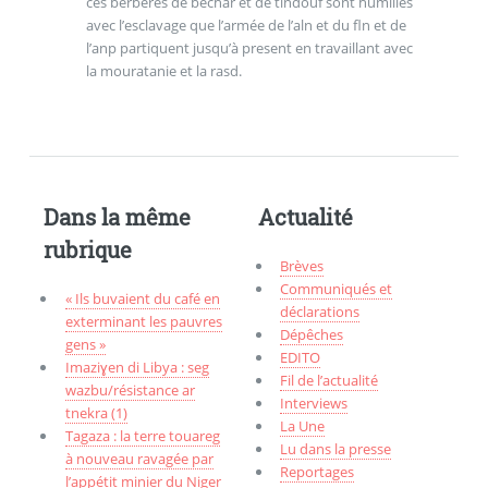
ces berberes de bechar et de tindouf sont humiliés
avec l’esclavage que l’armée de l’aln et du fln et de
l’anp partiquent jusqu’à present en travaillant avec
la mouratanie et la rasd.
Dans la même
Actualité
rubrique
Brèves
Communiqués et
« Ils buvaient du café en
déclarations
exterminant les pauvres
Dépêches
gens »
EDITO
Imaziɣen di Libya : seg
Fil de l’actualité
wazbu/résistance ar
Interviews
tnekra (1)
La Une
Tagaza : la terre touareg
Lu dans la presse
à nouveau ravagée par
Reportages
l’appétit minier du Niger