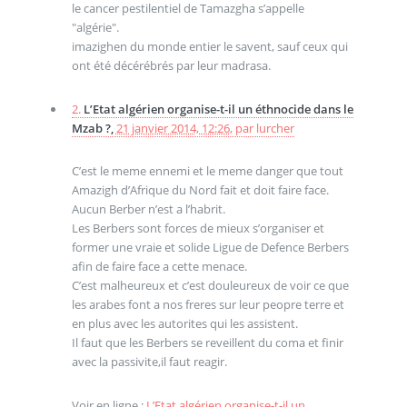
le cancer pestilentiel de Tamazgha s’appelle
"algérie".
imazighen du monde entier le savent, sauf ceux qui
ont été décérébrés par leur madrasa.
2.
L’Etat algérien organise-t-il un éthnocide dans le
Mzab ?,
21 janvier 2014, 12:26
,
par
lurcher
C’est le meme ennemi et le meme danger que tout
Amazigh d’Afrique du Nord fait et doit faire face.
Aucun Berber n’est a l’habrit.
Les Berbers sont forces de mieux s’organiser et
former une vraie et solide Ligue de Defence Berbers
afin de faire face a cette menace.
C’est malheureux et c’est douleureux de voir ce que
les arabes font a nos freres sur leur peopre terre et
en plus avec les autorites qui les assistent.
Il faut que les Berbers se reveillent du coma et finir
avec la passivite,il faut reagir.
Voir en ligne :
L’Etat algérien organise-t-il un