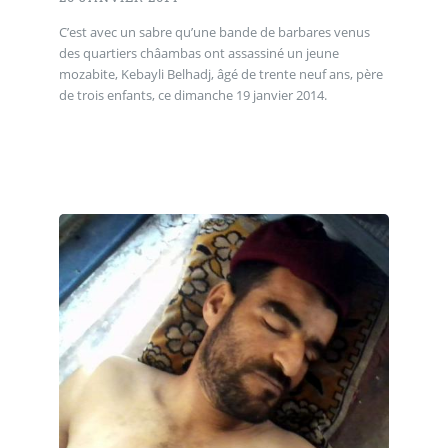
C’est avec un sabre qu’une bande de barbares venus
des quartiers châambas ont assassiné un jeune
mozabite, Kebayli Belhadj, âgé de trente neuf ans, père
de trois enfants, ce dimanche 19 janvier 2014.