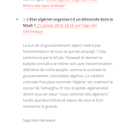
éthnocide dans le Mzab ?
3.
L’Etat algérien organise-t-il un éthnocide dans le
Mzab ?,
21 janvier 2014, 14:19
,
par
Saga des
GÃ©meaux
Le but de ce gouvernement abject n’est-il pas
l’extermination de tout ce qui est amazigh ? Cela
commence par le M’zab, l’Azawad et demain la
Kabylie connaîtra le même sort avec l’extermination
définitive de notre peuple, comme le souhaite le
gouvernement colonialiste algérois. La création
coloniale française nommée "Algérie" est vraiment le
cancer de Tamazgha. Et nos stupides algérianistes
diront tous en cœur "nous sommes des algériens",
tandis que leurs frères et sœurs de race se font
massacrer la gueule.
Saga des Gémeaux