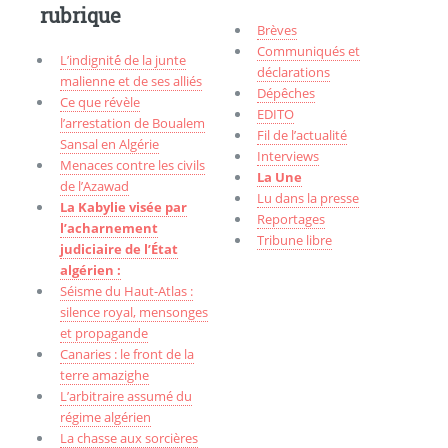
rubrique
Brèves
Communiqués et
L’indignité́ de la junte
déclarations
malienne et de ses alliés
Dépêches
Ce que révèle
EDITO
l’arrestation de Boualem
Fil de l’actualité
Sansal en Algérie
Interviews
Menaces contre les civils
La Une
de l’Azawad
Lu dans la presse
La Kabylie visée par
Reportages
l’acharnement
Tribune libre
judiciaire de l’État
algérien :
Séisme du Haut-Atlas :
silence royal, mensonges
et propagande
Canaries : le front de la
terre amazighe
L’arbitraire assumé du
régime algérien
La chasse aux sorcières