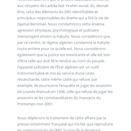
aux citoyens de Larbâa Nat Yiraten aurait dû, devrait
être, celui des éléments du DRS identifiables et
principaux responsables du drame qui a ôté la vie de
Djamal Bensmaïl. Nous condamnons cette énième
agression physique, psychologique et judiciaire
mensongère envers la Kabylie. Nous considérons que
par ce verdict, le régime algérien condamne la Kabylie
toute entière pour ce qu’elle est. Nous considérons
également que la justice est inexistante et elle est loin
d’être celle qui doit être rendue au nom du peuple ;
l’appareil judiciaire de l’État algérien est un outil
instrumentalisé et mis au service d’une caste
revancharde, cette même caste qui refuse, par
exemple, de poursuivre l’enquête et juger les assassins
de Lounès Matoub en 1998, celle qui refuse de juger les
assassins et les commanditaires du massacre du
Printemps noir 2001.
Nous déplorons le traitement de cette affaire par la
presse notamment française qui n’a fait que reproduire
les communiqués de
l’APS
, la voix de la dictature