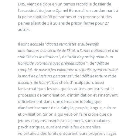
DRS, vient de clore en un temps record le dossier de
l’assassinat du jeune Djamel Bensmaïl en condamnant à
la peine capitale 38 personnes et en prononçant des
peines allant de 3 à 20 ans de prison ferme pour 27
autres.
Il sont accusés "
d’actes terroristes et subversifs
attentatoires à la sécurité de l’État, à l’unité nationale et à la
stabilité des institutions
", de "
délit de participation à un
homicide volontaire avec préméditation
", de "
délit de
complot, de mise à feu volontaire des forêts ayant entraîné
la mort de plusieurs personnes
", de "
délit de torture et de
discours de haine
". Ces chefs d’inculpation, aussi
fantasmatiques les uns que les autres, poursuivent le
processus de terrorisation, d’intimidation et s’inscrivent
officiellement dans une démarche idéologique
d’anéantissement de la Kabylie, peuple, langue, culture
et civilisation. Sinon à qui veut-on faire croire que de
jeunes citoyens, insérés socialement, sans maladies
psychiatriques, auraient mis le feu de manière
volontaire à des forêts entourant leurs propres villages