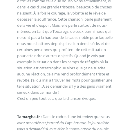
difficiles comme celle que nous vivons actuellement, ou
dans le cas d’une grande tristesse, beaucoup de choses
naissent. À la fois le courage, la volonté et le rêve de
dépasser la souffrance. Cette chanson, parle justement
de la vie et d’espoir. Mais, elle parle surtout de nous-
mêmes, en tant que Touaregs, de ceux parmi nous qui
ne sont pas à la hauteur de la cause noble pour laquelle
nous nous battons depuis plus d’un demi-siècle, et de
certaines personnes qui profitent de cette situation
pour atteindre d’autres objectifs. Quand je vois par
exemple la situation dans les camps de réfugiés où la
situation est catastrophique alors que ça ne suscite
aucune réaction, cela me rend profondément triste et
révolté. J’ai du mal à trouver les mots pour qualifier une
telle situation. A se demander s’il y a des gens vraiment
sérieux dans ce monde !
C’est un peu tout cela que la chanson évoque.
Tamazgha.fr
: Dans le cadre d’une interview que vous
avez
accordée au
Journal du Pays basque
, la journaliste
vous a demandé si vous étiez le "porte-parole du peuple