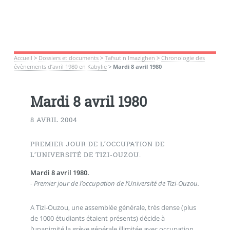
Accueil
>
Dossiers et documents
>
Tafsut n Imazighen
>
Chronologie des
évènements d’avril 1980 en Kabylie
>
Mardi 8 avril 1980
Mardi 8 avril 1980
8 AVRIL 2004
PREMIER JOUR DE L’OCCUPATION DE
L’UNIVERSITÉ DE TIZI-OUZOU.
Mardi 8 avril 1980.
- Premier jour de l’occupation de l’Université de Tizi-Ouzou.
A Tizi-Ouzou, une assemblée générale, très dense (plus
de 1000 étudiants étaient présents) décide à
l’unanimité la grève générale illimitée avec occupation