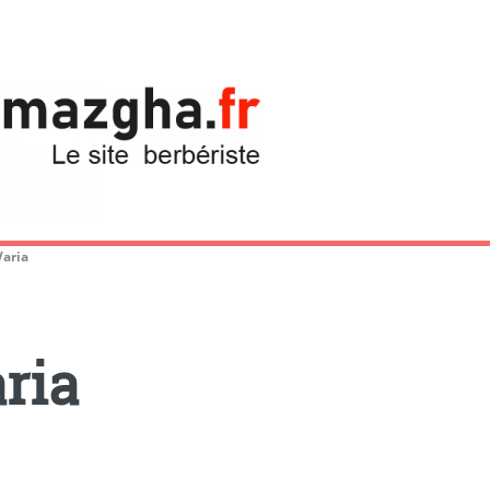
Varia
ria