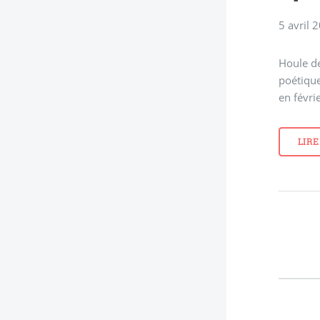
5 avril 
Houle de
poétiqu
en févri
LIRE