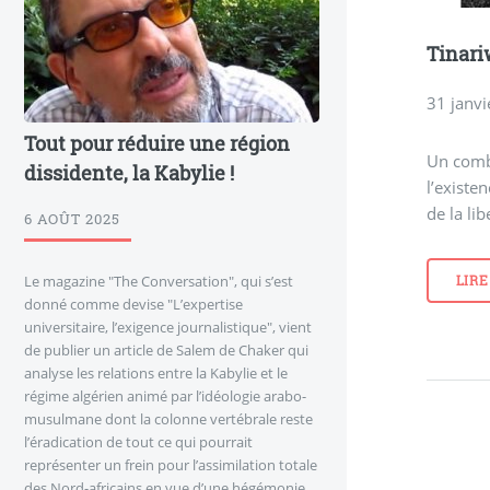
Tinari
31 janv
Tout pour réduire une région
Un comba
dissidente, la Kabylie !
l’existe
de la lib
6 AOÛT 2025
Le magazine "The Conversation", qui s’est
LIRE
donné comme devise "L’expertise
universitaire, l’exigence journalistique", vient
de publier un article de Salem de Chaker qui
analyse les relations entre la Kabylie et le
régime algérien animé par l’idéologie arabo-
musulmane dont la colonne vertébrale reste
l’éradication de tout ce qui pourrait
représenter un frein pour l’assimilation totale
des Nord-africains en vue d’une hégémonie