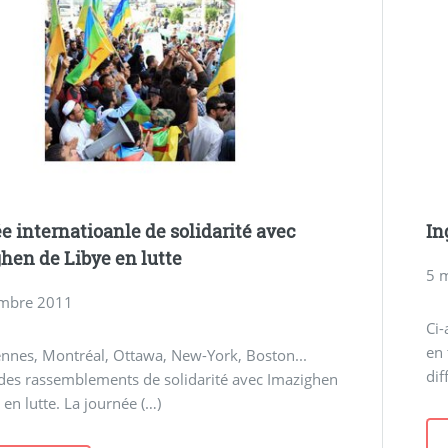
e internatioanle de solidarité avec
In
hen de Libye en lutte
5 
mbre 2011
Ci-
en 
ennes, Montréal, Ottawa, New-York, Boston...
dif
des rassemblements de solidarité avec Imazighen
 en lutte. La journée (…)