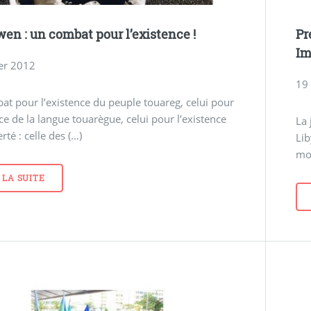
wen : un combat pour l’existence !
Pr
Im
ier 2012
19
t pour l’existence du peuple touareg, celui pour
nce de la langue touarègue, celui pour l’existence
La 
erté : celle des (…)
Lib
mo
 LA SUITE