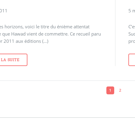
2011
5 
s horizons, voici le titre du énième attentat
C’e
e que Hawad vient de commettre. Ce recueil paru
Sud
er 2011 aux éditions (…)
pro
 LA SUITE
1
2