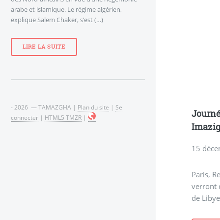
arabe et islamique. Le régime algérien,
explique Salem Chaker, s’est (…)
LIRE LA SUITE
- 2026 — TAMAZGHA |
Plan du site
|
Se
Journé
connecter
|
HTML5 TMZR
|
Imazig
15 déce
Paris, R
verront 
de Libye