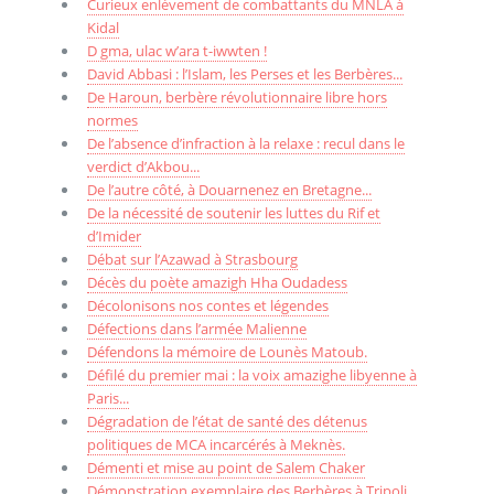
Curieux enlèvement de combattants du MNLA à
Kidal
D gma, ulac w’ara t-iwwten !
David Abbasi : l’Islam, les Perses et les Berbères...
De Haroun, berbère révolutionnaire libre hors
normes
De l’absence d’infraction à la relaxe : recul dans le
verdict d’Akbou...
De l’autre côté, à Douarnenez en Bretagne...
De la nécessité de soutenir les luttes du Rif et
d’Imider
Débat sur l’Azawad à Strasbourg
Décès du poète amazigh Hha Oudadess
Décolonisons nos contes et légendes
Défections dans l’armée Malienne
Défendons la mémoire de Lounès Matoub.
Défilé du premier mai : la voix amazighe libyenne à
Paris...
Dégradation de l’état de santé des détenus
politiques de MCA incarcérés à Meknès.
Démenti et mise au point de Salem Chaker
Démonstration exemplaire des Berbères à Tripoli