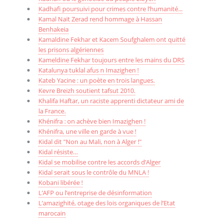
Kadhafi poursuivi pour crimes contre l’humanité...
Kamal Naït Zerad rend hommage à Hassan
Benhakeia
Kamaldine Fekhar et Kacem Soufghalem ont quitté
les prisons algériennes
Kameldine Fekhar toujours entre les mains du DRS
Katalunya tuklal afus n Imazighen !
Kateb Yacine : un poète en trois langues.
Kevre Breizh soutient tafsut 2010.
Khalifa Haftar, un raciste apprenti dictateur ami de
la France.
Khénifra : on achève bien Imazighen !
Khénifra, une ville en garde à vue !
Kidal dit "Non au Mali, non à Alger !"
Kidal résiste…
Kidal se mobilise contre les accords d’Alger
Kidal serait sous le contrôle du MNLA !
Kobani libérée !
L’AFP ou l’entreprise de désinformation
L’amazighité, otage des lois organiques de l’Etat
marocain