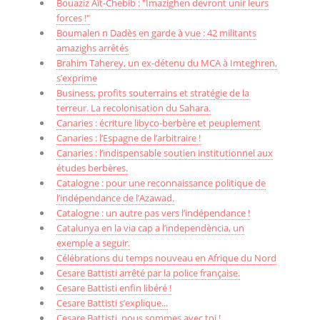
Bouaziz Aït-Chebib : "Imazighen devront unir leurs
forces !"
Boumalen n Dadès en garde à vue : 42 militants
amazighs arrêtés
Brahim Taherey, un ex-détenu du MCA à Imteghren,
s’exprime
Business, profits souterrains et stratégie de la
terreur. La recolonisation du Sahara.
Canaries : écriture libyco-berbère et peuplement
Canaries : l’Espagne de l’arbitraire !
Canaries : l’indispensable soutien institutionnel aux
études berbères.
Catalogne : pour une reconnaissance politique de
l’indépendance de l’Azawad.
Catalogne : un autre pas vers l’indépendance !
Catalunya en la via cap a l’independència, un
exemple a seguir.
Célébrations du temps nouveau en Afrique du Nord
Cesare Battisti arrêté par la police française.
Cesare Battisti enfin libéré !
Cesare Battisti s’explique...
Cesare Battisti, nous sommes avec toi !