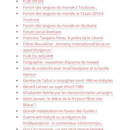
FLEE OR DIE
Forom des langues du monde à Toulouse...
Forom des langues du monde, le 13 juin 2010 à
Toulouse
Forum des langues du monde en Occitanie
Forum social libertaire
Francisco Tarajano Pérez, le poète de la Liberté
Frères Bouzakhar : Amnesty International lance un
appel d’urgence !
FUIR OU MOURIR
Furigraphie : exposition d’œuvres de Hawad
Gala de solidarité avec Smaïl Medjeber et la famille
Haroun
Genèse de Tafsut n Imazighen (avril 1980 en Kabylie)
Gérard Lamari, au sujet d’Avril 1980
Ghadamès libérée par les révolutionnaires amazighs
Gilets jaunes : le début de la fin pour l’État néo-
libéral ?
Grande mobilisation en faveur des Kurdes !
Guerre anti-Kabyle ou la négation de
l’indépendance : le contentieux ininterrompu...
Guy Carcassonne : un ami de la langue berbère.