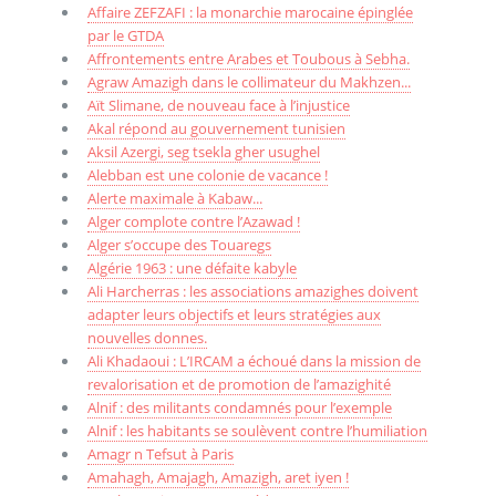
Affaire ZEFZAFI : la monarchie marocaine épinglée
par le GTDA
Affrontements entre Arabes et Toubous à Sebha.
Agraw Amazigh dans le collimateur du Makhzen...
Aït Slimane, de nouveau face à l’injustice
Akal répond au gouvernement tunisien
Aksil Azergi, seg tsekla gher usughel
Alebban est une colonie de vacance !
Alerte maximale à Kabaw...
Alger complote contre l’Azawad !
Alger s’occupe des Touaregs
Algérie 1963 : une défaite kabyle
Ali Harcherras : les associations amazighes doivent
adapter leurs objectifs et leurs stratégies aux
nouvelles donnes.
Ali Khadaoui : L’IRCAM a échoué dans la mission de
revalorisation et de promotion de l’amazighité
Alnif : des militants condamnés pour l’exemple
Alnif : les habitants se soulèvent contre l’humiliation
Amagr n Tefsut à Paris
Amahagh, Amajagh, Amazigh, aret iyen !