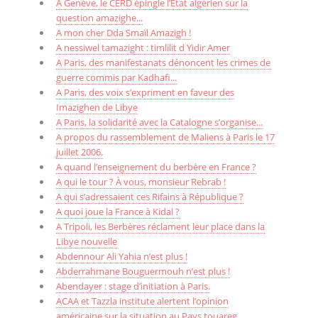
A Genève, le CERD épingle l’État algérien sur la
question amazighe...
A mon cher Dda Smaïl Amazigh !
A nessiwel tamazight : timlilit d Yidir Amer
A Paris, des manifestanats dénoncent les crimes de
guerre commis par Kadhafi...
A Paris, des voix s’expriment en faveur des
Imazighen de Libye
A Paris, la solidarité avec la Catalogne s’organise...
A propos du rassemblement de Maliens à Paris le 17
juillet 2006.
A quand l’enseignement du berbère en France ?
A qui le tour ? À vous, monsieur Rebrab !
A qui s’adressaient ces Rifains à République ?
A quoi joue la France à Kidal ?
A Tripoli, les Berbères réclament leur place dans la
Libye nouvelle
Abdennour Ali Yahia n’est plus !
Abderrahmane Bouguermouh n’est plus !
Abendayer : stage d’initiation à Paris.
ACAA et Tazzla institute alertent l’opinion
américaine sur la situation au Pays touareg