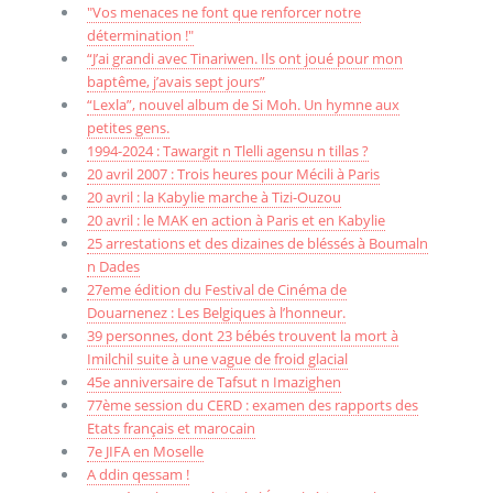
"Vos menaces ne font que renforcer notre
détermination !"
“J’ai grandi avec Tinariwen. Ils ont joué pour mon
baptême, j’avais sept jours”
“Lexla”, nouvel album de Si Moh. Un hymne aux
petites gens.
1994-2024 : Tawargit n Tlelli agensu n tillas ?
20 avril 2007 : Trois heures pour Mécili à Paris
20 avril : la Kabylie marche à Tizi-Ouzou
20 avril : le MAK en action à Paris et en Kabylie
25 arrestations et des dizaines de bléssés à Boumaln
n Dades
27eme édition du Festival de Cinéma de
Douarnenez : Les Belgiques à l’honneur.
39 personnes, dont 23 bébés trouvent la mort à
Imilchil suite à une vague de froid glacial
45e anniversaire de Tafsut n Imazighen
77ème session du CERD : examen des rapports des
Etats français et marocain
7e JIFA en Moselle
A ddin qessam !