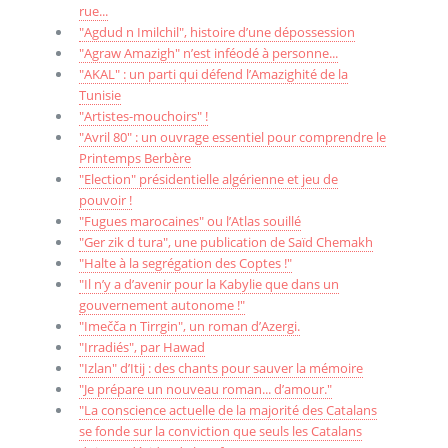
rue...
"Agdud n Imilchil", histoire d’une dépossession
"Agraw Amazigh" n’est inféodé à personne...
"AKAL" : un parti qui défend l’Amazighité de la
Tunisie
"Artistes-mouchoirs" !
"Avril 80" : un ouvrage essentiel pour comprendre le
Printemps Berbère
"Election" présidentielle algérienne et jeu de
pouvoir !
"Fugues marocaines" ou l’Atlas souillé
"Ger zik d tura", une publication de Saïd Chemakh
"Halte à la segrégation des Coptes !"
"Il n’y a d’avenir pour la Kabylie que dans un
gouvernement autonome !"
"Imečča n Tirrgin", un roman d’Azergi.
"Irradiés", par Hawad
"Izlan" d’Itij : des chants pour sauver la mémoire
"Je prépare un nouveau roman... d’amour."
"La conscience actuelle de la majorité des Catalans
se fonde sur la conviction que seuls les Catalans