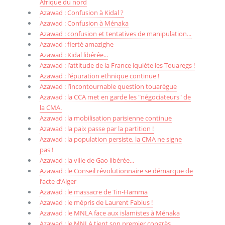
Afrique du nord
Azawad : Confusion à Kidal ?
Azawad : Confusion à Ménaka
Azawad : confusion et tentatives de manipulation...
Azawad : fierté amazighe
Azawad : Kidal libérée...
Azawad : l’attitude de la France iquiète les Touaregs !
Azawad : l’épuration ethnique continue !
Azawad : l’incontournable question touarègue
Azawad : la CCA met en garde les "négociateurs" de
la CMA.
Azawad : la mobilisation parisienne continue
Azawad : la paix passe par la partition !
Azawad : la population persiste, la CMA ne signe
pas !
Azawad : la ville de Gao libérée...
Azawad : le Conseil révolutionnaire se démarque de
l’acte d’Alger
Azawad : le massacre de Tin-Hamma
Azawad : le mépris de Laurent Fabius !
Azawad : le MNLA face aux islamistes à Ménaka
Azawad : le MNLA tient son premier congrès