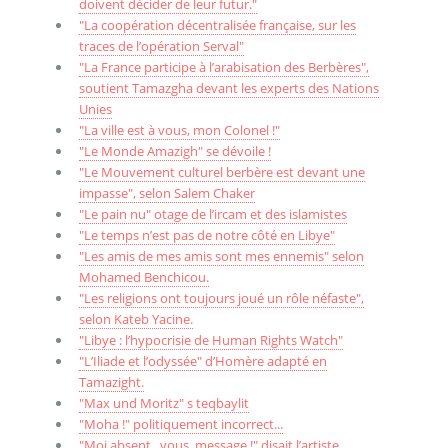
doivent décider de leur futur."
"La coopération décentralisée française, sur les
traces de l’opération Serval"
"La France participe à l’arabisation des Berbères",
soutient Tamazgha devant les experts des Nations
Unies
"La ville est à vous, mon Colonel !"
"Le Monde Amazigh" se dévoile !
"Le Mouvement culturel berbère est devant une
impasse", selon Salem Chaker
"Le pain nu" otage de l’ircam et des islamistes
"Le temps n’est pas de notre côté en Libye"
"Les amis de mes amis sont mes ennemis" selon
Mohamed Benchicou.
"Les religions ont toujours joué un rôle néfaste",
selon Kateb Yacine.
"Libye : l’hypocrisie de Human Rights Watch"
"L’Iliade et l’odyssée" d’Homère adapté en
Tamazight.
"Max und Moritz" s teqbaylit
"Moha !" politiquement incorrect...
"Moi absent.. vous, message !" disait l’artiste.