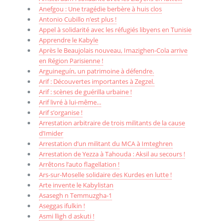
Anefgou : Une tragédie berbère à huis clos
Antonio Cubillo n’est plus !
Appel à solidarité avec les réfugiés libyens en Tunisie
Apprendre le Kabyle
Après le Beaujolais nouveau, Imazighen-Cola arrive
en Région Parisienne !
Arguineguín, un patrimoine à défendre.
Arif : Découvertes importantes à Zegzel.
Arif : scènes de guérilla urbaine !
Arif livré à lui-même...
Arif s’organise !
Arrestation arbitraire de trois militants de la cause
d’Imider
Arrestation d’un militant du MCA à Imteghren
Arrestation de Yezza à Tahouda : Aksil au secours !
Arrêtons l’auto flagellation !
Ars-sur-Moselle solidaire des Kurdes en lutte !
Arte invente le Kabylistan
Asasegh n Temmuzgha-1
Aseggas ifulkin !
Asmi lligh d askuti !