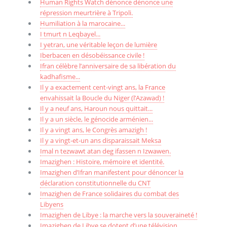
Human Rights Watch dénonce dénonce une
répression meurtrière à Tripoli.
Humiliation à la marocaine...
I tmurt n Leqbayel...
I yetran, une véritable leçon de lumière
Iberbacen en désobéissance civile !
Ifran célèbre l’anniversaire de sa libération du
kadhafisme...
Il y a exactement cent-vingt ans, la France
envahissait la Boucle du Niger (l’Azawad) !
Il y a neuf ans, Haroun nous quittait...
Il y a un siècle, le génocide arménien...
Il y a vingt ans, le Congrès amazigh !
Il y a vingt-et-un ans disparaissait Meksa
Imal n tezwawt atan deg ifassen n Izwawen.
Imazighen : Histoire, mémoire et identité.
Imazighen d’Ifran manifestent pour dénoncer la
déclaration constitutionnelle du CNT
Imazighen de France solidaires du combat des
Libyens
Imazighen de Libye : la marche vers la souveraineté !
Imazighen de Libye se dotent d’une télévision