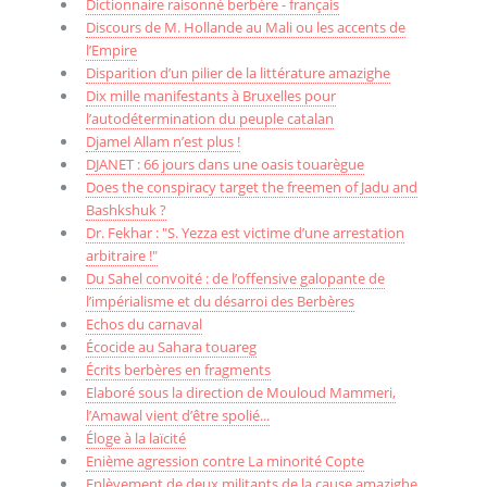
Dictionnaire raisonné berbère - français
Discours de M. Hollande au Mali ou les accents de
l’Empire
Disparition d’un pilier de la littérature amazighe
Dix mille manifestants à Bruxelles pour
l’autodétermination du peuple catalan
Djamel Allam n’est plus !
DJANET : 66 jours dans une oasis touarègue
Does the conspiracy target the freemen of Jadu and
Bashkshuk ?
Dr. Fekhar : "S. Yezza est victime d’une arrestation
arbitraire !"
Du Sahel convoité : de l’offensive galopante de
l’impérialisme et du désarroi des Berbères
Echos du carnaval
Écocide au Sahara touareg
Écrits berbères en fragments
Elaboré sous la direction de Mouloud Mammeri,
l’Amawal vient d’être spolié...
Éloge à la laïcité
Enième agression contre La minorité Copte
Enlèvement de deux militants de la cause amazighe