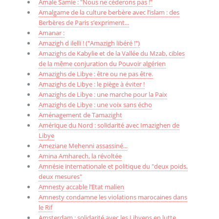
Amale Samie : "Nous ne céderons pas !"
Amalgame de la culture berbère avec l’islam : des
Berbères de Paris s’expriment...
Amanar :
Amazigh d ilelli ! ("Amazigh libéré !")
Amazighs de Kabylie et de la Vallée du Mzab, cibles
de la même conjuration du Pouvoir algérien
Amazighs de Libye : être ou ne pas être.
Amazighs de Libye : le piège à éviter !
Amazighs de Libye : une marche pour la Paix
Amazighs de Libye : une voix sans écho
Aménagement de Tamazight
Amérique du Nord : solidarité avec Imazighen de
Libye
Ameziane Mehenni assassiné...
Amina Amharech, la révoltée
Amnésie internationale et politique du "deux poids,
deux mesures"
Amnesty accable l’Etat malien
Amnesty condamne les violations marocaines dans
le Rif
Amsterdam : solidarité avec les Libyens en lutte...