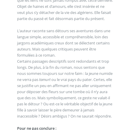
que les liens ne sont jamais rompus avec cette dernière.
Objet de haines et d’amours, elle s’est insérée et ne
veut plus s’y détacher de la vie des algériens. Elle faisait
partie du passé et fait désormais partie du présent.
L’auteur raconte sans détours ses aventures dans une
langue simple, accessible et compréhensible, loin des
jargons académiques creux dont se délectent certains
auteurs. Mais quelques critiques peuvent être
formulées à ce roman.
Certains passages descriptifs sont redondants et trop
longs. De plus, à la fin du roman, nous sentons que
nous sommes toujours sur notre faim : la jeune numide
ne verra pas
tamurt
ou le vrai pays du pater. Certes, elle
se justifie un peu en affirmant ne pas aller uniquement
pour déposer des fleurs sur une tombe où il n’y aura
que des os. Mais symboliquement, ce geste ne valait-il
pas le détour ? Ou est-ce le véritable objectif de la jeune
fille à savoir laisser le père demeurer à jamais
inaccessible ? Désirs ambigus ? On ne saurait répondre.
Pour ne pas conclure :