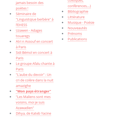
colloques,
jamais besoin des
confèrences,...)
poètes !
Bibliographie
Séminaire de
Littérature
"Linguistqiue berbère" à
Musique - Poésie
l’EHESS
Nouveautés
Uzawen - Adages
Prénoms
touaregs
Publications
Atri n Assouf en concert
à Paris
Sidi Bémol en concert à
Paris
Le groupe Afalu chante à
Paris
"L’aube du devoir" : Un
cri de colère dans la nuit
amazighe
"Mon pays étranger"
"Les Maliens sont mes
voisins, moi je suis
Azawadien"
Dihya, de Kateb Yacine