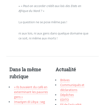
–
« Peut-on accorder crédit aux lois des Etats en
Afrique du Nord ? »
La question ne se pose même pas !
ni aux lois, ni aux gens dans quelque domaine que
ce soit, ni même aux morts !
Dans la même
Actualité
rubrique
Brèves
Communiqués et
« Ils buvaient du café en
déclarations
exterminant les pauvres
Dépêches
gens »
EDITO
Imaziɣen di Libya : seg
Fil de l’actualité