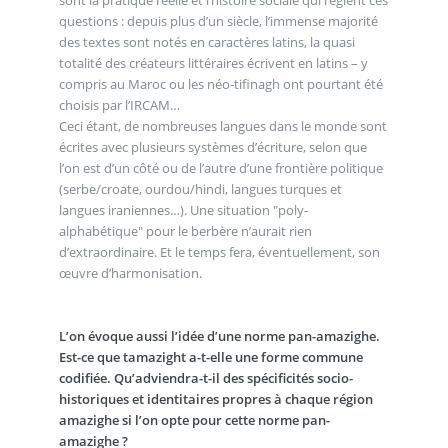
sont la pratique réelle et l’histoire sociale qui règlent ces
questions : depuis plus d’un siècle, l’immense majorité
des textes sont notés en caractères latins, la quasi
totalité des créateurs littéraires écrivent en latins – y
compris au Maroc ou les néo-tifinagh ont pourtant été
choisis par l’IRCAM…
Ceci étant, de nombreuses langues dans le monde sont
écrites avec plusieurs systèmes d’écriture, selon que
l’on est d’un côté ou de l’autre d’une frontière politique
(serbe/croate, ourdou/hindi, langues turques et
langues iraniennes…). Une situation "poly-
alphabétique" pour le berbère n’aurait rien
d’extraordinaire. Et le temps fera, éventuellement, son
œuvre d’harmonisation.
L’on évoque aussi l’idée d’une norme pan-amazighe.
Est-ce que tamazight a-t-elle une forme commune
codifiée. Qu’adviendra-t-il des spécificités socio-
historiques et identitaires propres à chaque région
amazighe si l’on opte pour cette norme pan-
amazighe ?