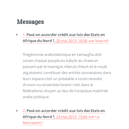
Messages
1.
Peut-on accorder crédit aux lois des Etats en
Afrique du Nord ?,
20 mai 2013, 19:30
,
par
boycott
l’hégémonie araboislamique en tamazgha doit
cesser.chaque peuple,du kabyle au chawi,en
passant par le twareg,le rifain,le chleuh et le mzab
atg,doivent constituer des entités souveraines dans
leurs espace.c’est un prealable a toute reussite
d’union ou ensemble.l’avenir c’est dans le
fédéralisme citoyen au lieu de l’utopique makhreb
arabe politique.
2.
Peut-on accorder crédit aux lois des Etats en
Afrique du Nord ?,
23 mai 2013, 15:04
,
par
La
Mecreante !