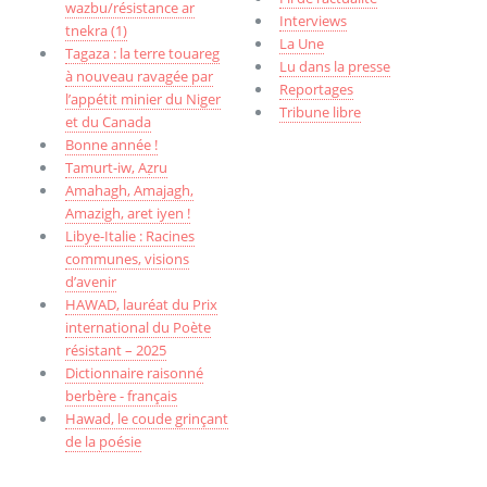
wazbu/résistance ar
Interviews
tnekra (1)
La Une
Tagaza : la terre touareg
Lu dans la presse
à nouveau ravagée par
Reportages
l’appétit minier du Niger
Tribune libre
et du Canada
Bonne année !
Tamurt-iw, Aẓru
Amahagh, Amajagh,
Amazigh, aret iyen !
Libye-Italie : Racines
communes, visions
d’avenir
HAWAD, lauréat du Prix
international du Poète
résistant – 2025
Dictionnaire raisonné
berbère - français
Hawad, le coude grinçant
de la poésie