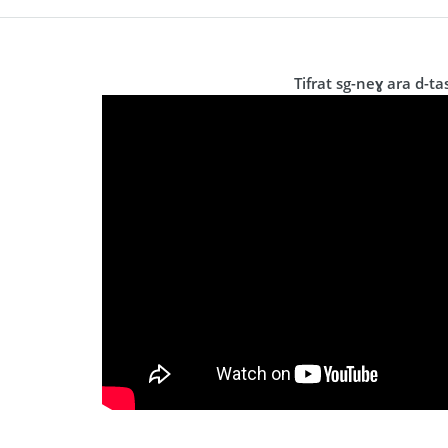
Tifrat sg-neɣ ara d-tas