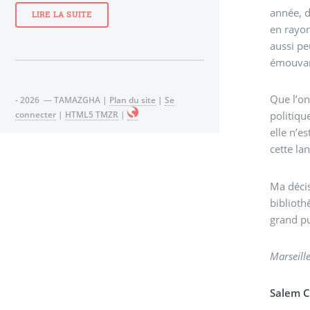
année, d
LIRE LA SUITE
en rayon
aussi pe
émouvant
Que l’on
- 2026 — TAMAZGHA |
Plan du site
|
Se
connecter
|
HTML5 TMZR
|
politiqu
elle n’e
cette la
Ma décis
biblioth
grand pu
Marseille
Salem 