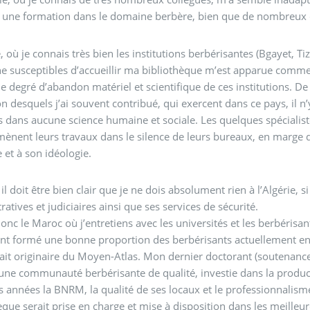
 une formation dans le domaine berbère, bien que de nombreux co
e, où je connais très bien les institutions berbérisantes (Bgayet, Ti
e susceptibles d’accueillir ma bibliothèque m’est apparue comme 
 le degré d’abandon matériel et scientifique de ces institutions. D
n desquels j’ai souvent contribué, qui exercent dans ce pays, il n’
rs dans aucune science humaine et sociale. Les quelques spéciali
mènent leurs travaux dans le silence de leurs bureaux, en marge
e et à son idéologie.
 il doit être bien clair que je ne dois absolument rien à l’Algérie, 
ratives et judiciaires ainsi que ses services de sécurité.
donc le Maroc où j’entretiens avec les universités et les berbérisant
nt formé une bonne proportion des berbérisants actuellement en
ait originaire du Moyen-Atlas. Mon dernier doctorant (soutenance e
une communauté berbérisante de qualité, investie dans la producti
s années la BNRM, la qualité de ses locaux et le professionnali
èque serait prise en charge et mise à disposition dans les meilleur