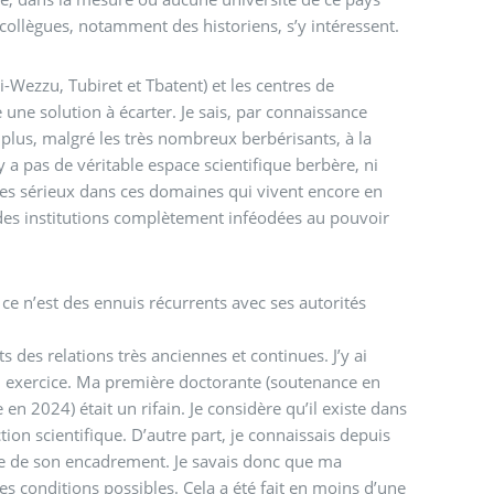
llègues, notamment des historiens, s’y intéressent.
zi-Wezzu, Tubiret et Tbatent) et les centres de
une solution à écarter. Je sais, par connaissance
e plus, malgré les très nombreux berbérisants, à la
y a pas de véritable espace scientifique berbère, ni
stes sérieux dans ces domaines qui vivent encore en
 des institutions complètement inféodées au pouvoir
si ce n’est des ennuis récurrents avec ses autorités
s des relations très anciennes et continues. J’y ai
 exercice. Ma première doctorante (soutenance en
n 2024) était un rifain. Je considère qu’il existe dans
on scientifique. D’autre part, je connaissais depuis
sme de son encadrement. Je savais donc que ma
es conditions possibles. Cela a été fait en moins d’une