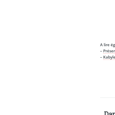
A lire 
–
Présen
–
Kabyle
Dan