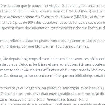
ère solution que je pouvais envisager était d’en faire don à l’une d
 l’essentiel de ma carrière universitaire : l’INALCO (Paris) ou l’U
ison Méditerranéenne des Sciences de l’Homme
(MMSH). J’ai écarté
onstitué à plus de 90% des doublons, avec les fonds de ces deux i
sposent d’une documentation extrêmement riche sur l’Afrique du
lement réfléchi à d’autres pistes françaises, notamment à des centr
 minoritaires, comme Montpellier, Toulouse ou Rennes.
 j’aie depuis longtemps d’excellentes relations avec ces pôles occita
e de cursus d’études berbères et cela aurait donc été sans doute 
lement sondé le
Musée des Civilisations de l’Europe et de la Méditer
lle. Ces deux organismes ont considéré que ma bibliothèque était tr
les trois pays du Maghreb, ou plutôt de Tamazgha, avec lesquels j’
. Chacun de ces trois pays était envisageable car, comme je l’ai di
zgha.
Tamzaɣa d tamurt-inu, Tamazɣa tga tamazirt-nnu.
ie, où je connais de très nombreux collègues, m’a semblé inadap