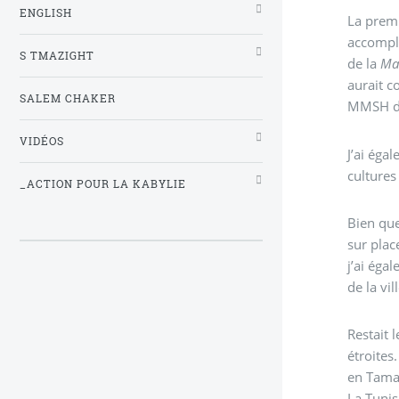
ENGLISH
La premi
accompli
S TMAZIGHT
de la
Ma
aurait c
SALEM CHAKER
MMSH di
VIDÉOS
J’ai éga
cultures
_ACTION POUR LA KABYLIE
Bien que
sur plac
j’ai éga
de la vi
Restait 
étroites
en Tama
La Tunis