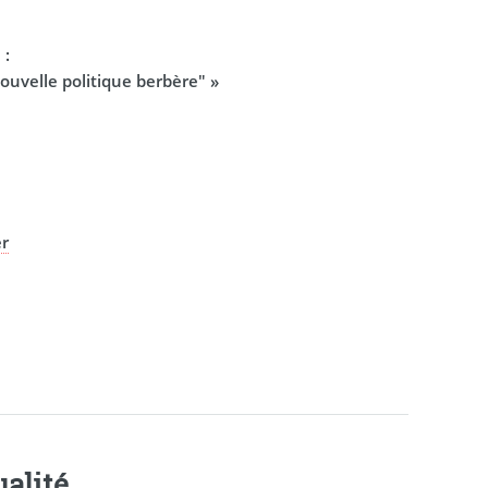
 :
ouvelle politique berbère" »
er
alité