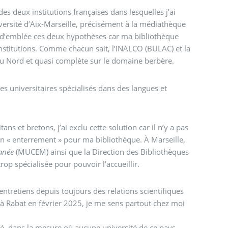
es deux institutions françaises dans lesquelles j’ai
niversité d’Aix-Marseille, précisément à la médiathèque
 d’emblée ces deux hypothèses car ma bibliothèque
nstitutions. Comme chacun sait, l’INALCO (BULAC) et la
 Nord et quasi complète sur le domaine berbère.
es universitaires spécialisés dans des langues et
ns et bretons, j’ai exclu cette solution car il n’y a pas
un « enterrement » pour ma bibliothèque. À Marseille,
ranée
(MUCEM) ainsi que la Direction des Bibliothèques
op spécialisée pour pouvoir l’accueillir.
entretiens depuis toujours des relations scientifiques
t à Rabat en février 2025, je me sens partout chez moi
té, dans la mesure où aucune université de ce pays