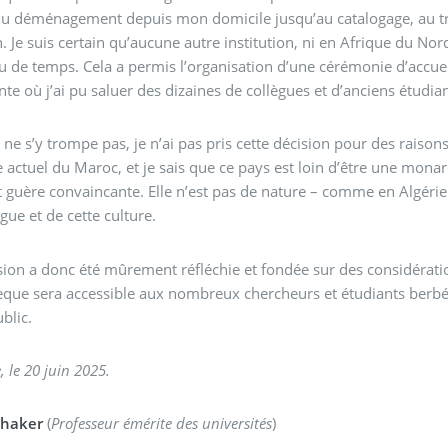
u déménagement depuis mon domicile jusqu’au catalogage, au tra
. Je suis certain qu’aucune autre institution, ni en Afrique du Nor
u de temps. Cela a permis l’organisation d’une cérémonie d’accue
e où j’ai pu saluer des dizaines de collègues et d’anciens étudian
 ne s’y trompe pas, je n’ai pas pris cette décision pour des raisons 
e actuel du Maroc, et je sais que ce pays est loin d’être une mona
st guère convaincante. Elle n’est pas de nature – comme en Algérie
ngue et de cette culture.
ion a donc été mûrement réfléchie et fondée sur des considérati
èque sera accessible aux nombreux chercheurs et étudiants berbér
blic.
, le 20 juin 2025.
Chaker
(
Professeur émérite des universités
)