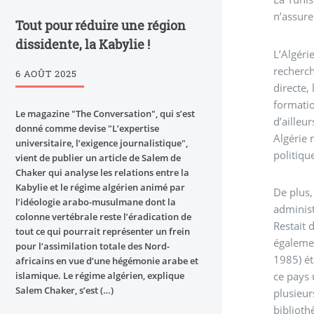
n’assure
Tout pour réduire une région
dissidente, la Kabylie !
L’Algéri
recherch
6 AOÛT 2025
directe,
formatio
Le magazine "The Conversation", qui s’est
d’ailleu
donné comme devise "L’expertise
Algérie 
universitaire, l’exigence journalistique",
politiqu
vient de publier un article de Salem de
Chaker qui analyse les relations entre la
Kabylie et le régime algérien animé par
De plus,
l’idéologie arabo-musulmane dont la
administ
colonne vertébrale reste l’éradication de
Restait 
tout ce qui pourrait représenter un frein
égaleme
pour l’assimilation totale des Nord-
1985) ét
africains en vue d’une hégémonie arabe et
islamique. Le régime algérien, explique
ce pays 
Salem Chaker, s’est (…)
plusieur
biblioth