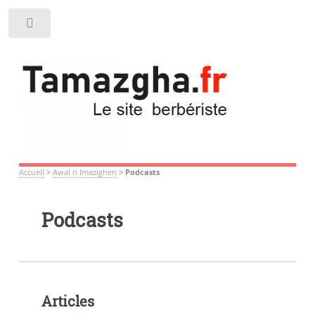
Toggle
Accueil
>
Awal n Imazighen
>
Podcasts
Podcasts
Articles