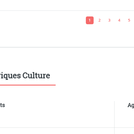
1
2
3
4
5
iques Culture
ts
Ag