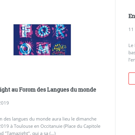
En
11
Le
bas
l’e
ight au Forom des Langues du monde
2019
m des langues du monde aura lieu le dimanche
019 à Toulouse en Occitanuie (Place du Capitole
and "Tamazight", qui a sa (…)