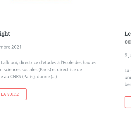
ight
Le
co
embre 2021
6 j
Lafkioui, directrice d’études à l’Ecole des hautes
n sciences sociales (Paris) et directrice de
La 
e au CNRS (Paris), donne (…)
une
be
 LA SUITE