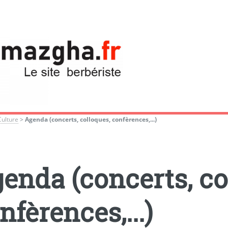
Culture
>
Agenda (concerts, colloques, confèrences,...)
enda (concerts, co
nfèrences,...)