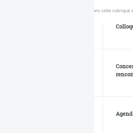
Dans cette rubrique s
Colloq
Concer
rencont
Agend