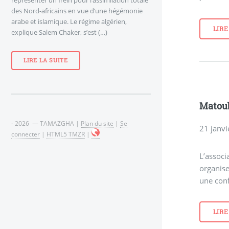
des Nord-africains en vue d’une hégémonie
arabe et islamique. Le régime algérien,
LIRE
explique Salem Chaker, s’est (…)
LIRE LA SUITE
Matoub
- 2026 — TAMAZGHA |
Plan du site
|
Se
21 janv
connecter
|
HTML5 TMZR
|
L’associ
organise
une conf
LIRE