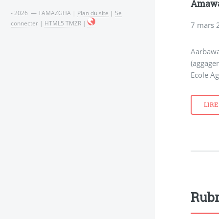
Amawa
- 2026 — TAMAZGHA |
Plan du site
|
Se
connecter
|
HTML5 TMZR
|
7 mars 
Aarbawa
(aggagen
Ecole Ag
LIRE
Rubr