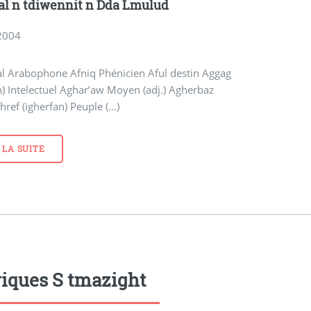
l n tdiwennit n Dda Lmulud
2004
l Arabophone Afniq Phénicien Aful destin Aggag
) Intelectuel Aghar’aw Moyen (adj.) Agherbaz
href (igherfan) Peuple (…)
 LA SUITE
iques S tmazight