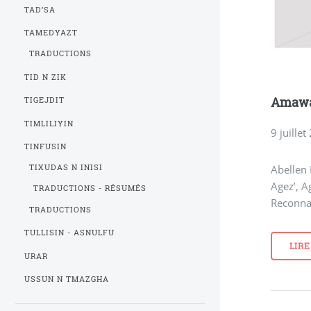
TAD’SA
TAMEDYAZT
TRADUCTIONS
TID N ZIK
Amawal
TIGEJDIT
TIMLILIYIN
9 juille
TINFUSIN
TIXUDAS N INISI
Abellen 
Agez’, A
TRADUCTIONS - RÉSUMÉS
Reconna
TRADUCTIONS
TULLISIN - ASNULFU
LIRE
URAR
USSUN N TMAZGHA