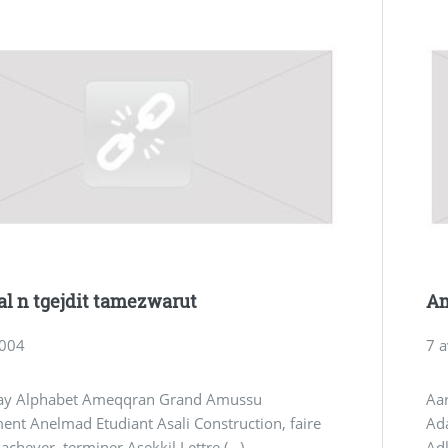
 n tgejdit tamezwarut
A
2004
7 a
y Alphabet Ameqqran Grand Amussu
Aa
nt Anelmad Etudiant Asali Construction, faire
Ad
achever, terminer Asekkil Lettre (…)
Adl