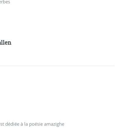
erbes
allen
est dédiée à la poésie amazighe