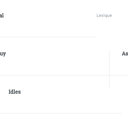
al
Lexique
uy
As
Idles