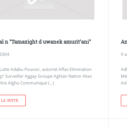
 n "Tamazight d uwanek amurit’ani"
Am
t 2004
9 a
Lutte Adabu Pouvoir, autorité Affas Elimination
Adl
gz’ Surveiller Aggay Groupe Aghlan Nation Akez
Méd
ître Alghu Communiqué (…)
Asl
 LA SUITE