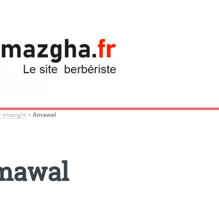
S tmazight
>
Amawal
mawal