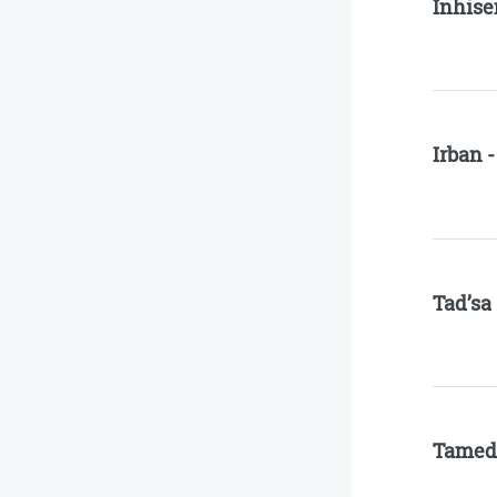
Inhise
Irban 
Tad’sa
Tamed