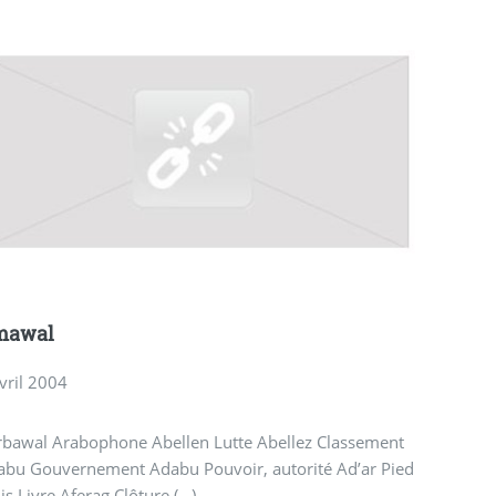
mawal
vril 2004
rbawal Arabophone Abellen Lutte Abellez Classement
abu Gouvernement Adabu Pouvoir, autorité Ad’ar Pied
is Livre Aferag Clôture (…)