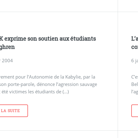
 exprime son soutien aux étudiants
L’
ghren
co
r 2004
6 j
ment pour l’Autonomie de la Kabylie, par la
C’e
son porte-parole, dénonce l’agression sauvage
Be
 été victimes les étudiants de (…)
l’a
 LA SUITE