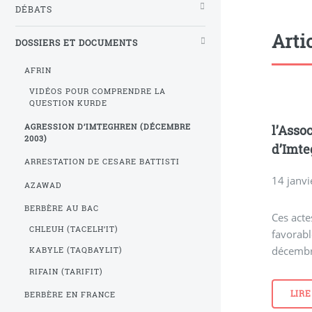
DÉBATS
Arti
DOSSIERS ET DOCUMENTS
AFRIN
VIDÉOS POUR COMPRENDRE LA
QUESTION KURDE
AGRESSION D’IMTEGHREN (DÉCEMBRE
l’Asso
2003)
d’Imte
ARRESTATION DE CESARE BATTISTI
14 janv
AZAWAD
BERBÈRE AU BAC
Ces acte
CHLEUH (TACELH’IT)
favorab
décembre
KABYLE (TAQBAYLIT)
RIFAIN (TARIFIT)
LIRE
BERBÈRE EN FRANCE