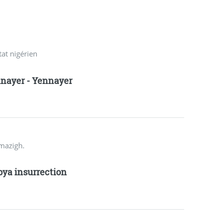
tat nigérien
nayer - Yennayer
amazigh.
bya insurrection