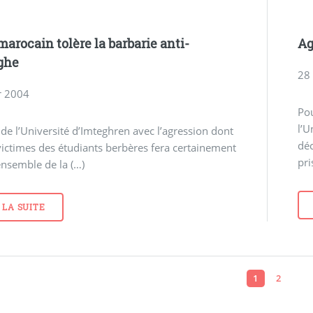
marocain tolère la barbarie anti-
Ag
ghe
28
r 2004
Pou
l’
e de l’Université d’Imteghren avec l’agression dont
dé
victimes des étudiants berbères fera certainement
pri
’ensemble de la (…)
 LA SUITE
1
2