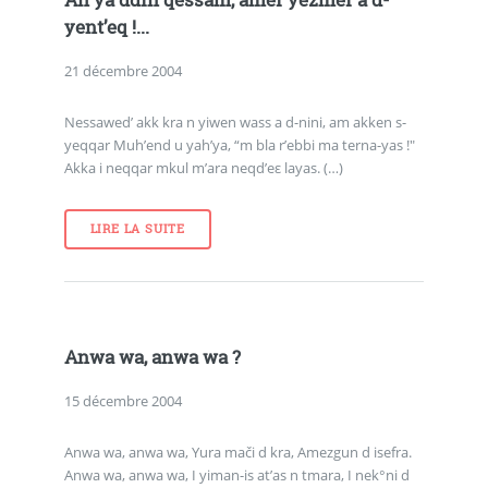
Ah ya ddin qessam, amer yezmer a d-
yent’eq !...
21 décembre 2004
Nessawed’ akk kra n yiwen wass a d-nini, am akken s-
yeqqar Muh’end u yah’ya, “m bla r’ebbi ma terna-yas !"
Akka i neqqar mkul m’ara neqd’eε layas. (…)
LIRE LA SUITE
Anwa wa, anwa wa ?
15 décembre 2004
Anwa wa, anwa wa, Yura mači d kra, Amezgun d isefra.
Anwa wa, anwa wa, I yiman-is at’as n tmara, I nek°ni d