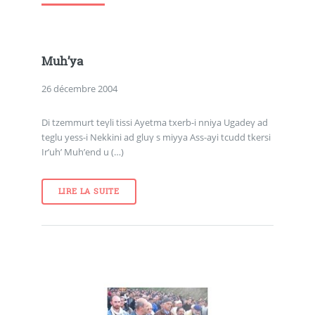
Muh’ya
26 décembre 2004
Di tzemmurt teγli tissi Ayetma txerb-i nniya Ugadeγ ad
teglu yess-i Nekkini ad gluγ s miyya Ass-ayi tcudd tkersi
Ir’uh’ Muh’end u (…)
LIRE LA SUITE