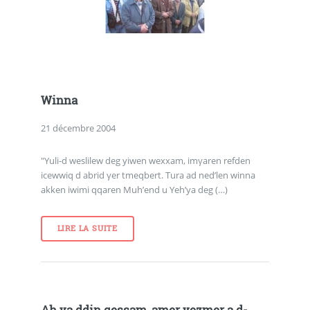
Winna
21 décembre 2004
"Yuli-d weslilew deg yiwen wexxam, imγaren refden
icewwiq d abrid γer tmeqbert. Tura ad ned’len winna
akken iwimi qqaren Muh’end u Yeh’ya deg (…)
LIRE LA SUITE