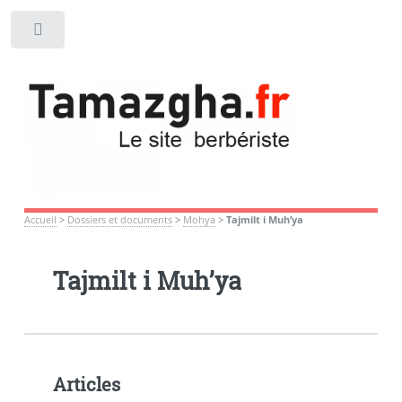
Toggle
Accueil
>
Dossiers et documents
>
Mohya
>
Tajmilt i Muh’ya
Tajmilt i Muh’ya
Articles