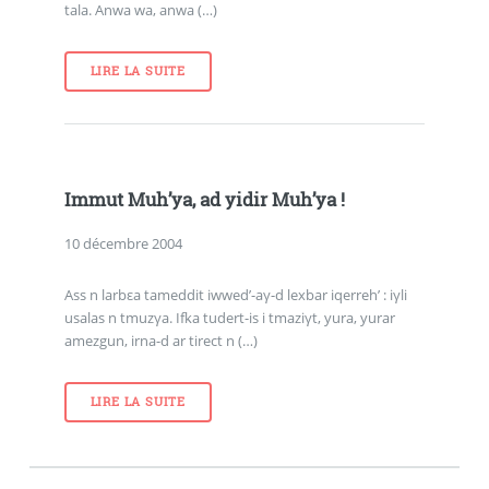
tala. Anwa wa, anwa (…)
LIRE LA SUITE
Immut Muh’ya, ad yidir Muh’ya !
10 décembre 2004
Ass n larbεa tameddit iwwed’-aγ-d lexbar iqerreh’ : iγli
usalas n tmuzγa. Ifka tudert-is i tmaziγt, yura, yurar
amezgun, irna-d ar tirect n (…)
LIRE LA SUITE