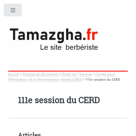
Toggle
Accueil
>
Dossiers et documents
>
Droits de l ’homme
>
Comité pour
l’élimination de la discrimination raciale (CERD)
>
111e session du CERD
111e session du CERD
Articles