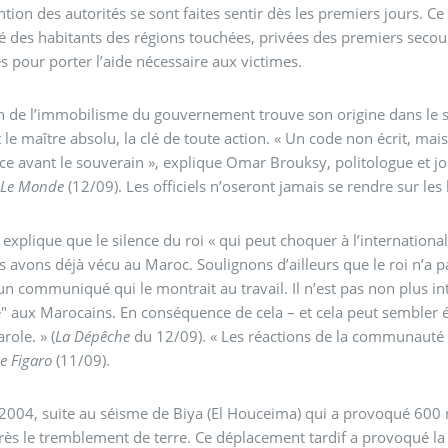
ention des autorités se sont faites sentir dès les premiers jours. C
té des habitants des régions touchées, privées des premiers secour
s pour porter l’aide nécessaire aux victimes.
on de l’immobilisme du gouvernement trouve son origine dans le
st le maître absolu, la clé de toute action. « Un code non écrit, mai
ce avant le souverain », explique Omar Brouksy, politologue et j
s
Le Monde
(12/09). Les officiels n’oseront jamais se rendre sur les
explique que le silence du roi « qui peut choquer à l’internationa
 avons déjà vécu au Maroc. Soulignons d’ailleurs que le roi n’a pa
n communiqué qui le montrait au travail. Il n’est pas non plus int
" aux Marocains. En conséquence de cela – et cela peut sembler 
arole. » (
La Dépêche
du 12/09). « Les réactions de la communauté i
e Figaro
(11/09).
2004, suite au séisme de Biya (El Houceima) qui a provoqué 600 mo
rès le tremblement de terre. Ce déplacement tardif a provoqué la c