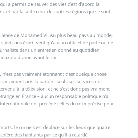
e qui a permis de sauver des vies c’est d’abord la
s, et par la suite ceux des autres régions qui se sont
 silence de Mohamed VI. Au plus beau pays au monde,
s suivi sans écart, veut qu’aucun officiel ne parle ou ne
ournaliste dans un entretien donné au quotidien
 lieux du drame avant le roi.
l, n’est pas vraiment étonnant : c’est quelque chose
s vraiment pris la parole : seuls ses services ont
ervenu à la télévision, et ne s’est donc pas vraiment
étrange en France – aucun responsable politique n’a
nternationale ont précédé celles du roi » précise pour
rts, le roi ne s’est déplacé sur les lieux que quatre
olère des habitants par ce qu’il a retardé