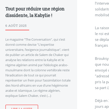
l’interv
Tout pour réduire une région
solidari
dissidente, la Kabylie !
mobilisé
6 AOÛT 2025
La rais
le roi e
se dépla
Le magazine "The Conversation", qui s’est
donné comme devise "L’expertise
françai
universitaire, l’exigence journalistique", vient
de publier un article de Salem de Chaker qui
Brouksy 
analyse les relations entre la Kabylie et le
que nous
régime algérien animé par l’idéologie arabo-
envoyé u
musulmane dont la colonne vertébrale reste
l’éradication de tout ce qui pourrait
"adressé
représenter un frein pour l’assimilation totale
pris la p
des Nord-africains en vue d’une hégémonie
sa part
L
arabe et islamique. Le régime algérien,
explique Salem Chaker, s’est (…)
Déjà en 
jours ap