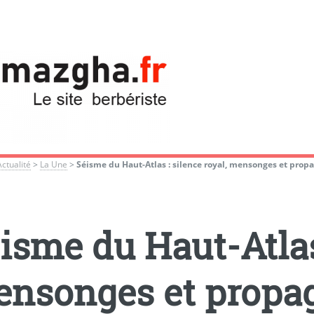
Actualité
>
La Une
>
Séisme du Haut-Atlas : silence royal, mensonges et pro
isme du Haut-Atlas 
nsonges et propa