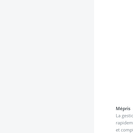
Mépris
La gesti
rapideme
et compt