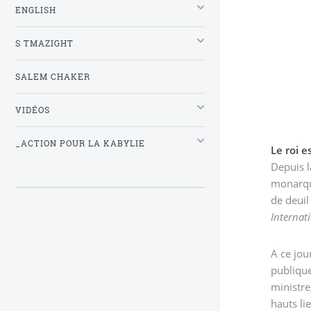
ENGLISH
S TMAZIGHT
SALEM CHAKER
VIDÉOS
_ACTION POUR LA KABYLIE
Le roi e
Depuis l
monarque
de deuil
Internat
A ce jou
publique
ministre
hauts li