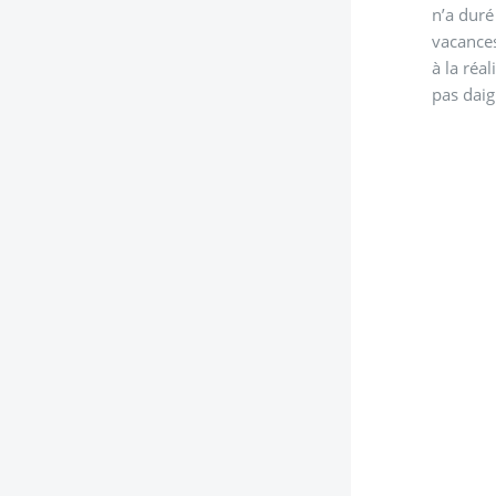
n’a duré
vacances
à la réa
pas daig