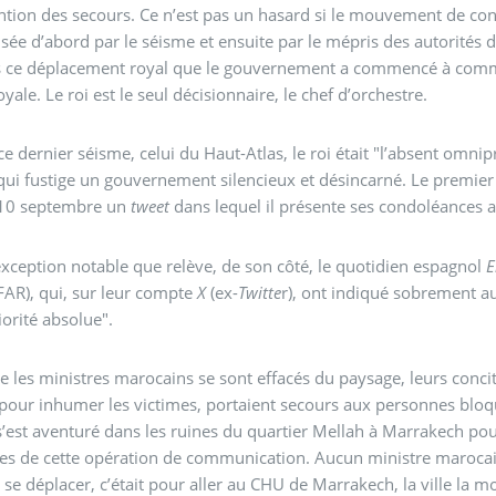
ention des secours. Ce n’est pas un hasard si le mouvement de conte
sée d’abord par le séisme et ensuite par le mépris des autorités d
s ce déplacement royal que le gouvernement a commencé à commun
oyale. Le roi est le seul décisionnaire, le chef d’orchestre.
ce dernier séisme, celui du Haut-Atlas, le roi était "l’absent omni
et désincarné. Le premier ministre Aziz Akhanouch, s’est contenté de publier le
10 septembre un
tweet
dans lequel il présente ses condoléances a
exception notable que relève, de son côté, le quotidien espagnol
E
FAR), qui, sur leur compte
X
(ex-
Twitte
r), ont indiqué sobrement au
iorité absolue".
e les ministres marocains se sont effacés du paysage, leurs conci
pour inhumer les victimes, portaient secours aux personnes bl
 s’est aventuré dans les ruines du quartier Mellah à Marrakech pou
es de cette opération de communication. Aucun ministre marocai
 se déplacer, c’était pour aller au CHU de Marrakech, la ville la mo