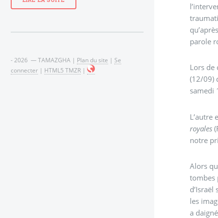
LIRE LA SUITE
l’interv
traumati
qu’aprè
parole r
- 2026 — TAMAZGHA |
Plan du site
|
Se
Lors de 
connecter
|
HTML5 TMZR
|
(12/09) qui fustige un gouvernement silencieux 
samedi 
L’autre 
royales
(
notre pr
Alors qu
tombes 
d’Israël
les imag
a daigné