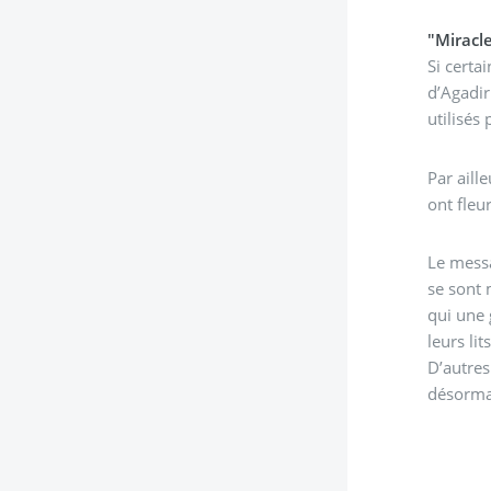
"Miracl
Si certa
d’Agadir
utilisés 
Par aill
ont fleu
Le messa
se sont 
qui une 
leurs li
D’autres
désormais