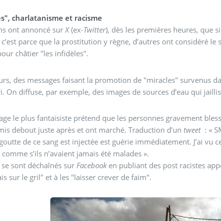
es", charlatanisme et racisme
ins ont annoncé sur
X
(ex-
Twitter
), dès les premières heures, que s
 c’est parce que la prostitution y règne, d’autres ont considéré le
pour châtier "les infidèles".
eurs, des messages faisant la promotion de "miracles" survenus d
ri. On diffuse, par exemple, des images de sources d’eau qui jailli
ge le plus fantaisiste prétend que les personnes gravement bless
mis debout juste après et ont marché. Traduction d’un
tweet
: « S
goutte de ce sang est injectée est guérie immédiatement. J’ai vu c
ts comme s’ils n’avaient jamais été malades ».
 se sont déchaînés sur
Facebook
en publiant des post racistes appe
 sur le gril" et à les "laisser crever de faim".