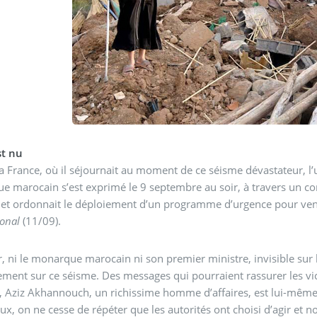
st nu
a France, où il séjournait au moment de ce séisme dévastateur, l’u
 marocain s’est exprimé le 9 septembre au soir, à travers un comm
 et ordonnait le déploiement d’un programme d’urgence pour veni
ional
(11/09).
r, ni le monarque marocain ni son premier ministre, invisible sur 
ment sur ce séisme. Des messages qui pourraient rassurer les vict
, Aziz Akhannouch, un richissime homme d’affaires, est lui-même b
eux, on ne cesse de répéter que les autorités ont choisi d’agir et 