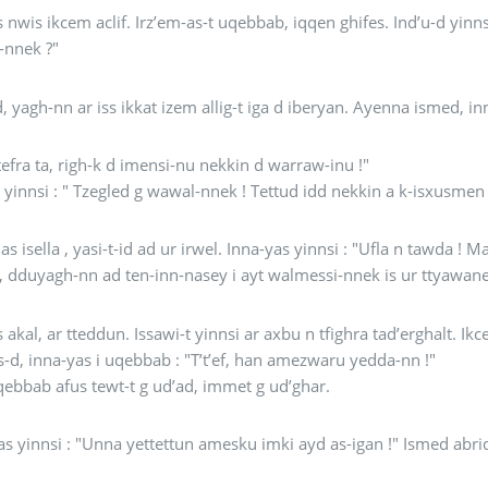
s nwis ikcem aclif. Irz’em-as-t uqebbab, iqqen ghifes. Ind’u-d yinn
-nnek ?"
-d, yagh-nn ar iss ikkat izem allig-t iga d iberyan. Ayenna ismed, inn
tefra ta, righ-k d imensi-nu nekkin d warraw-inu !"
 yinnsi : " Tzegled g wawal-nnek ! Tettud idd nekkin a k-isxusmen 
 isella , yasi-t-id ad ur irwel. Inna-yas yinnsi : "Ufla n tawda ! Maca tessned ma
 dduyagh-nn ad ten-inn-nasey i ayt walmessi-nnek is ur ttyawan
l, ar tteddun. Issawi-t yinnsi ar axbu n tfighra tad’erghalt. Ikcem z’ars, ar as-itteggwer s isennanen-nnes allig t
s-d, inna-yas i uqebbab : "T’t’ef, han amezwaru yedda-nn !"
qebbab afus tewt-t g ud’ad, immet g ud’ghar.