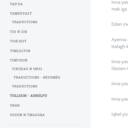
Inna-yas
TAD’SA
TAMEDYAZT
TRADUCTIONS
Ddan ine
TID N ZIK
Ayenna a
TIGEJDIT
ttafagh 
TIMLILIYIN
TINFUSIN
Inna-yas uqebbab : "Ah a ya wa 
ifassen-
TIXUDAS N INISI
TRADUCTIONS - RÉSUMÉS
Inna-yas
TRADUCTIONS
TULLISIN - ASNULFU
Inna-yas
URAR
Iqbel yi
USSUN N TMAZGHA