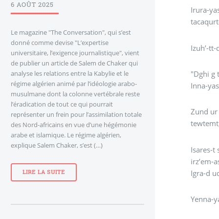
6 AOÛT 2025
Irura-ya
tacaqurt
Le magazine "The Conversation", qui s’est
donné comme devise "L’expertise
Izuh’-tt
universitaire, l’exigence journalistique", vient
de publier un article de Salem de Chaker qui
analyse les relations entre la Kabylie et le
"Dghi g 
régime algérien animé par l’idéologie arabo-
Inna-yas
musulmane dont la colonne vertébrale reste
l’éradication de tout ce qui pourrait
Zund ur as
représenter un frein pour l’assimilation totale
tewtemt,
des Nord-africains en vue d’une hégémonie
arabe et islamique. Le régime algérien,
explique Salem Chaker, s’est (…)
Isares-t s aka
irz’em-a
Igra-d u
LIRE LA SUITE