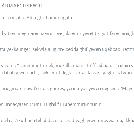
 ÂUMAR’ DERWIC
Macahu, tellemcahu. Ad teghzif amm ugatu.
d yitsen inegmaren izem. Irwel, ikcem s yiwet tiz’gi. T’faren anaghi
tta yekka inger isekwla allig nn-ibedda ghif yiwen uqebbab irez’z’a
 yizem : "Tanemmirt-nnek, mek illa ma g i-tteffred ad ur i-nghin y
qebbab yiwen uclif, isekcem-t degs, irar-as tassast yaghul s twuri
n inegmaren uwd’en-d s ghures, yenna-yas yiwen degsen : "Mayed 
en, inna-yasen : "Ur illi ughilif ! Tanemmirt-nnun !"
Nnan-as digh : "Akud nna t