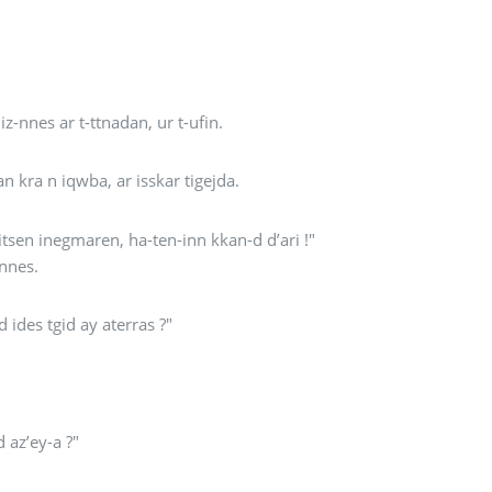
z-nnes ar t-ttnadan, ur t-ufin.
n kra n iqwba, ar isskar tigejda.
itsen inegmaren, ha-ten-inn kkan-d d’ari !"
-nnes.
ides tgid ay aterras ?"
ellid da, is ur ak-d-yagh yiwen waywal da, ikkad az’ey-a ?"