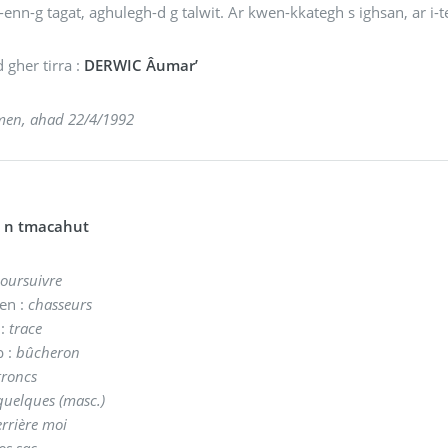
t-enn-g tagat, aghulegh-d g talwit. Ar kwen-kkategh s ighsan, ar i-
d gher tirra :
DERWIC Âumar’
men, ahad 22/4/1992
 n tmacahut
oursuivre
en :
chasseurs
 :
trace
 :
bûcheron
troncs
quelques (masc.)
rrière moi
os sac