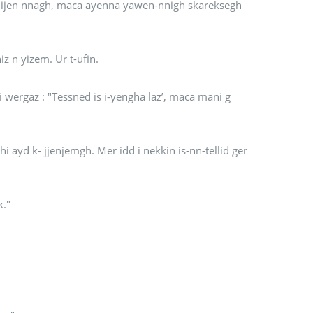
ixlijen nnagh, maca ayenna yawen-nnigh skareksegh
z n yizem. Ur t-ufin.
i wergaz : "Tessned is i-yengha laz’, maca mani g
k."