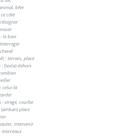
animal, bête
:
ce côté
s’éloigner
nouer
 :
le bien
interroger
:
cheval
lt :
terrain, place
: (lexla)
dehors
combien
eiller
:
celui-là
garder
h :
virage, courbe
: (amkan)
place
ion
sauter, intervenir
:
morceaux