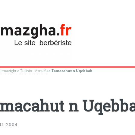
S tmazight
>
Tullisin - Asnulfu
>
Tamacahut n Uqebbab
macahut n Uqebb
IL 2004