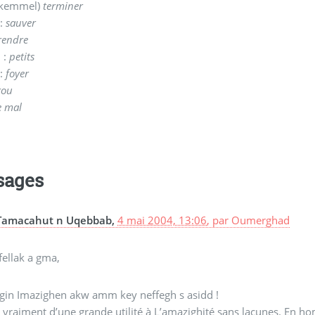
(kemmel)
terminer
:
sauver
rendre
 :
petits
 :
foyer
rou
e mal
sages
Tamacahut n Uqebbab,
4 mai 2004, 13:06
,
par
Oumerghad
fellak a gma,
 gin Imazighen akw amm key neffegh s asidd !
 vraiment d’une grande utilité à L’amazighité sans lacunes. En hom