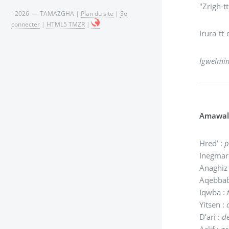
"Zrigh-t
- 2026 — TAMAZGHA |
Plan du site
|
Se
connecter
|
HTML5 TMZR
|
Irura-tt-
Igwelmi
Amawal
Hred’ :
p
Inegmar
Anaghiz
Aqebbab
Iqwba :
Yitsen :
D’ari :
de
Aclif :
gr