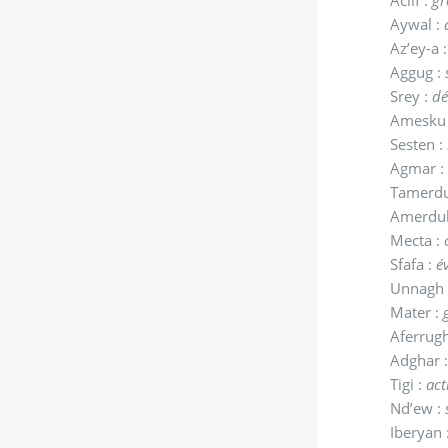
Aywal :
Az’ey-a 
Aggug :
Srey :
dé
Amesku
Sesten :
Agmar 
Tamerdu
Amerdul 
Mecta :
Sfafa :
év
Unnagh 
Mater :
Aferrug
Adghar 
Tigi :
act
Nd’ew :
Iberyan 