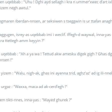
en uqebbab : "Uhu ! Dghi ayd sellagh i kra n ummer’xwec d’art 
mek iga izem negh awtul."
gmaren iberdan-nnsen, ar seksiwen s tseggwin is ur ttafan anaghi
ggugen, isrey-as uqebbab imi i weclif. Iffegh-d waywal, inna-yas 
kra ttettegh amm keyyin ?"
! Tettud akw amesku digek gigh ? Ghas dghi ayd k- jjenjemgh. Mer idd i nekkin is-nn-tellid ger
nnsen !"
 yizem : "Walu, nigh-ak, ghas ini ayenna trid, aghz’az’ ad ig ili-nne
 urgaz : "Waxxa, maca ad ak-cerd’egh !"
zem tikti-nnes, inna-yas : "Mayed ghurek ?"