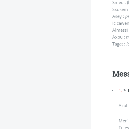
Smed : 
Sxusem 
Asey :
p
Icicawen
Almessi
Axbu :
t
Tagat :
l
Mes
1.
> 
Azul 
Mer’
Tu es