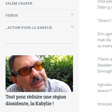
SALEM CHAKER
Ddan g u
VIDÉOS
_ACTION POUR LA KABYLIE
Zrin agm
mek illa mayed as-ttegge
as matre
T’faren 
Sbedden-t ad t sestenen. I
Dinnagh
Aghulen s ad’ghar g irez’z’a uqebbab iqwba. Ayenna nn-
tizwuri !
Tout pour réduire une région
dissidente, la Kabylie !
Inna-yas