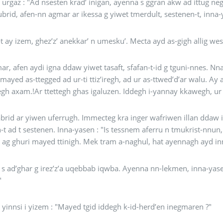
Inna-yas urgaz : "Ad nsesten krad’ inigan, ayenna s ggran akw ad ittu
brid, afen-nn agmar ar ikessa g yiwet tmerdult, sestenen-t, inna-
"Ghez’z’-t ay izem, ghez’z’ anekkar’ n umes
ar, afen aydi igna ddaw yiwet tasaft, sfafan-t-id g tguni-nnes. 
d ad ur-ti ttiz’iregh, ad ur as-ttwed’d’ar walu. Ay ayd ides munegh s tegmert ! Ay ayd as-ksigh ! Ay ayd
gh axam.!Ar ttettegh ghas igaluzen. Iddegh i-yannay kkawegh, ur yad
abrid ar yiwen uferrugh. Immecteg kra inger wafriwen illan ddaw is
nna-yasen : "Is tessnem aferru n tmukrist-nnun, ur nn-illi ar adghar g temgam tigi tamezwarut.
 ag ghuri mayed ttinigh. Mek tram a-naghul, hat ayennagh ayd i
lekmen, inna-yasen yinnsi : "Iwa, dghi, alsat-i-d i mayed tgam seg
"
 yinnsi i yizem : "Mayed tgid iddegh k-id-herd’en inegmaren ?"