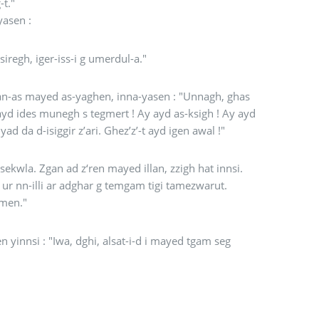
g neg-t."
yasen :
ku’. Mecta ayd as-gigh allig wessiregh, iger-iss-i g umerdul-a."
Nnan-as mayed as-yaghen, inna-yasen : "Unnagh, ghas
 da d-isiggir z’ari. Ghez’z’-t ayd igen awal !"
ekwla. Zgan ad z‘ren mayed illan, zzigh hat innsi.
nmen."