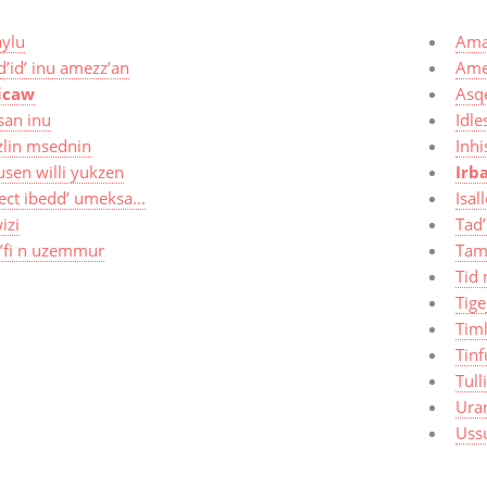
aylu
Ama
’id’ inu amezz’an
Ame
icaw
Asq
san inu
Idle
zlin msednin
Inhi
usen willi yukzen
Irb
ct ibedd’ umeksa...
Isal
izi
Tad’
t’fi n uzemmur
Tam
Tid 
Tige
Timl
Tinf
Tull
Ura
Uss