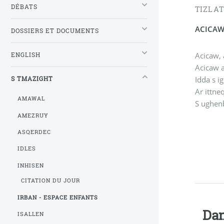
DÉBATS
TIZLA
ACICA
DOSSIERS ET DOCUMENTS
Acicaw, 
ENGLISH
Acicaw 
Idda s i
S TMAZIGHT
Ar ittn
AMAWAL
S ughen
AMEZRUY
ASQERDEC
IDLES
INHISEN
CITATION DU JOUR
IRBAN - ESPACE ENFANTS
Dan
ISALLEN