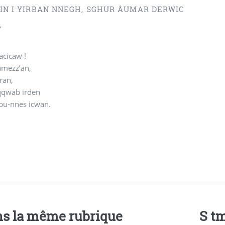
TIN I YIRBAN NNEGH, SGHUR ÂUMAR DERWIC
W
acicaw !
amezz’an,
gran,
eqqwab irden
bu-nnes icwan.
s la même rubrique
S t