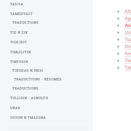
TAD’SA
Af
TAMEDYAZT
Agd
TRADUCTIONS
Ac
Us
TID N ZIK
Tu
TIGEJDIT
Dr
TIMLILIYIN
Ane
Tiw
TINFUSIN
Ta
TIXUDAS N INISI
TRADUCTIONS - RÉSUMÉS
TRADUCTIONS
TULLISIN - ASNULFU
URAR
USSUN N TMAZGHA