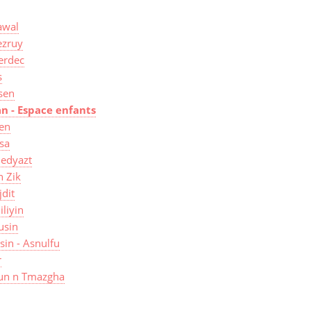
wal
zruy
erdec
s
sen
an - Espace enfants
len
sa
edyazt
n Zik
jdit
iliyin
usin
isin - Asnulfu
r
un n Tmazgha