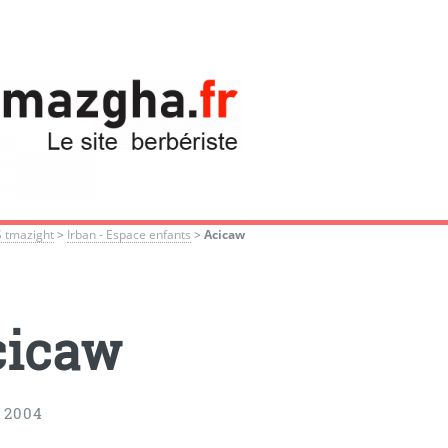
S tmazight
>
Irban - Espace enfants
>
Acicaw
cicaw
 2004