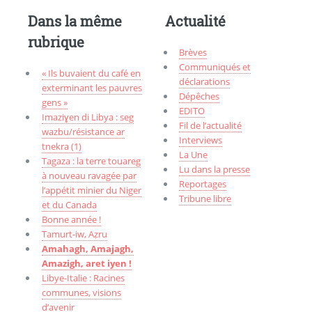
Dans la même
Actualité
rubrique
Brèves
Communiqués et
« Ils buvaient du café en
déclarations
exterminant les pauvres
Dépêches
gens »
EDITO
Imaziɣen di Libya : seg
Fil de l’actualité
wazbu/résistance ar
Interviews
tnekra (1)
La Une
Tagaza : la terre touareg
Lu dans la presse
à nouveau ravagée par
Reportages
l’appétit minier du Niger
Tribune libre
et du Canada
Bonne année !
Tamurt-iw, Aẓru
Amahagh, Amajagh,
Amazigh, aret iyen !
Libye-Italie : Racines
communes, visions
d’avenir