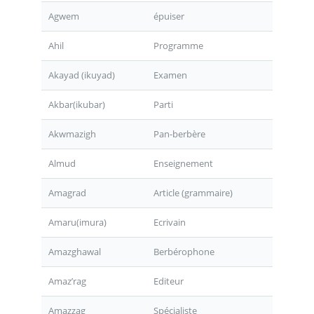
Agwem
épuiser
Ahil
Programme
Akayad (ikuyad)
Examen
Akbar(ikubar)
Parti
Akwmazigh
Pan-berbère
Almud
Enseignement
Amagrad
Article (grammaire)
Amaru(imura)
Ecrivain
Amazghawal
Berbérophone
Amaz’rag
Editeur
Amazzag
Spécialiste