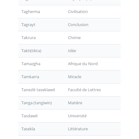
Tagherma
Civilisation
Tagrayt
Conclusion
Takrura
Chimie
Takti(tikta)
Idée
Tamazgha
Afrique du Nord
Tamkarra
Miracle
Tanezlit taseklawit
Faculté de Lettres
Tanga (tangiwin)
Matière
Tasdawit
Université
Tasekla
Littérature