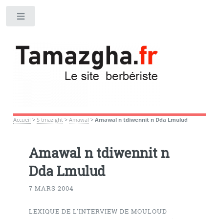
Toggle
Accueil
>
S tmazight
>
Amawal
>
Amawal n tdiwennit n Dda Lmulud
Amawal n tdiwennit n
Dda Lmulud
7 MARS 2004
LEXIQUE DE L’INTERVIEW DE MOULOUD