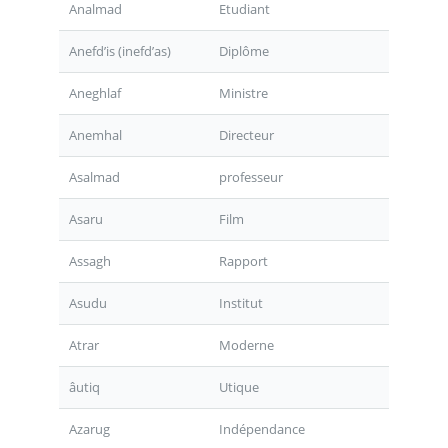
Analmad
Etudiant
Anefd’is (inefd’as)
Diplôme
Aneghlaf
Ministre
Anemhal
Directeur
Asalmad
professeur
Asaru
Film
Assagh
Rapport
Asudu
Institut
Atrar
Moderne
âutiq
Utique
Azarug
Indépendance