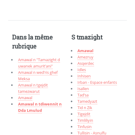
Dans la même
S tmazight
rubrique
Amawal
Amezruy
Amawal n "Tamazight d
Asqerdec
uwanek amurit’ani"
Idles
Amawal n wed’ris ghef
Inhisen
Meksa
Irban - Espace enfants
Amawal n tgejdit
Isallen
tamezwarut
Tad’sa
Amawal
Tamedyazt
Amawal n tdiwennit n
Tid n Zik
Dda Lmulud
Tigejdit
Timliliyin
Tinfusin
Tullisin - Asnulfu