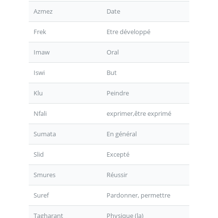
Azmez
Date
Frek
Etre développé
Imaw
Oral
Iswi
But
Klu
Peindre
Nfali
exprimer,être exprimé
Sumata
En général
Slid
Excepté
Smures
Réussir
Suref
Pardonner, permettre
Tagharant
Physique (la)