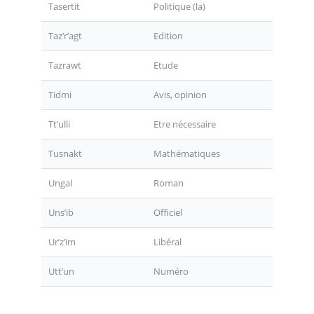
Tasertit
Politique (la)
Taz’r’agt
Edition
Tazrawt
Etude
Tidmi
Avis, opinion
Tt’ulli
Etre nécessaire
Tusnakt
Mathématiques
Ungal
Roman
Uns’ib
Officiel
Ur’z’im
Libéral
Utt’un
Numéro