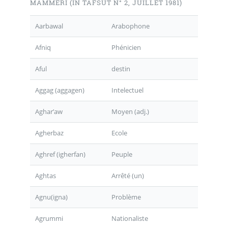
MAMMERI (IN TAFSUT N° 2, JUILLET 1981)
Aarbawal
Arabophone
Afniq
Phénicien
Aful
destin
Aggag (aggagen)
Intelectuel
Aghar’aw
Moyen (adj.)
Agherbaz
Ecole
Aghref (igherfan)
Peuple
Aghtas
Arrêté (un)
Agnu(igna)
Problème
Agrummi
Nationaliste