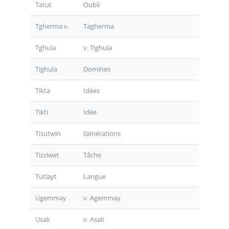
Tatut
Oubli
Tgherma v.
Tagherma
Tghula
v. Tighula
Tighula
Domines
Tikta
Idées
Tikti
Idée
Tisutwin
Générations
Tizziwet
Tâche
Tutlayt
Langue
Ugemmay
v. Agemmay
Usali
v. Asali