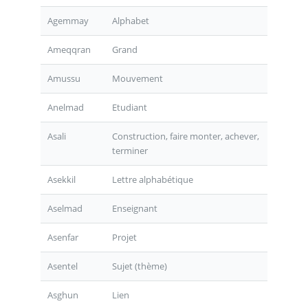
Agemmay
Alphabet
Ameqqran
Grand
Amussu
Mouvement
Anelmad
Etudiant
Asali
Construction, faire monter, achever,
terminer
Asekkil
Lettre alphabétique
Aselmad
Enseignant
Asenfar
Projet
Asentel
Sujet (thème)
Asghun
Lien