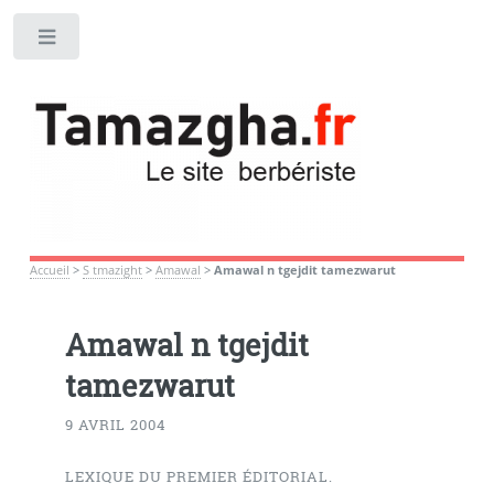
Toggle
Accueil
>
S tmazight
>
Amawal
>
Amawal n tgejdit tamezwarut
Amawal n tgejdit
tamezwarut
9 AVRIL 2004
LEXIQUE DU PREMIER ÉDITORIAL.