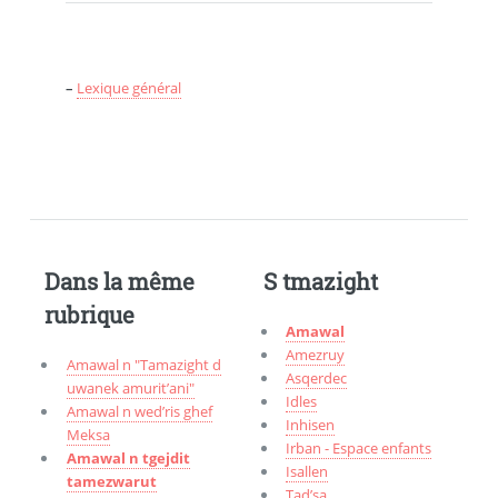
–
Lexique général
Dans la même
S tmazight
rubrique
Amawal
Amezruy
Amawal n "Tamazight d
Asqerdec
uwanek amurit’ani"
Idles
Amawal n wed’ris ghef
Inhisen
Meksa
Irban - Espace enfants
Amawal n tgejdit
Isallen
tamezwarut
Tad’sa