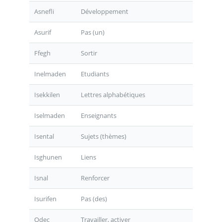
Asnefli
Développement
Asurif
Pas (un)
Ffegh
Sortir
Inelmaden
Etudiants
Isekkilen
Lettres alphabétiques
Iselmaden
Enseignants
Isental
Sujets (thèmes)
Isghunen
Liens
Isnal
Renforcer
Isurifen
Pas (des)
Qdec
Travailler, activer