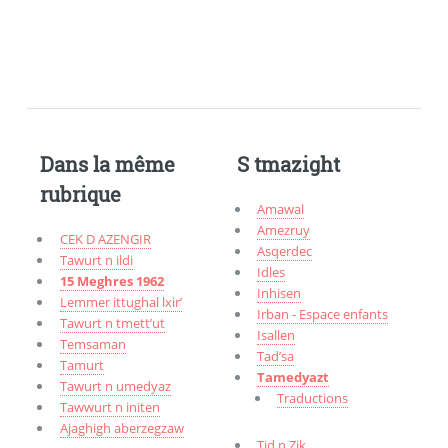
Dans la même
S tmazight
rubrique
Amawal
Amezruy
CEK D AZENGIR
Asqerdec
Tawurt n ildi
Idles
15 Meghres 1962
Inhisen
Lemmer ittughal lxir’
Irban - Espace enfants
Tawurt n tmett’ut
Isallen
Temsaman
Tad’sa
Tamurt
Tamedyazt
Tawurt n umedyaz
Traductions
Tawwurt n initen
Ajaghigh aberzegzaw
Tid n Zik