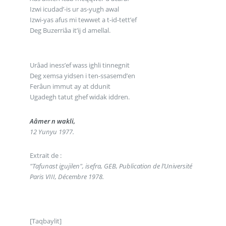
Izwi icudad’-is ur as-yugh awal
Izwi-yas afus mi tewwet a t-id-tett’ef
Deg Buzerriâa it’ij d amellal.
Urâad iness’ef wass ighli tinnegnit
Deg xemsa yidsen i ten-ssasemd’en
Ferâun immut ay at ddunit
Ugadegh tatut ghef widak iddren.
Aâmer n wakli,
12 Yunyu 1977.
Extrait de :
"Tafunast igujilen", isefra, GEB, Publication de l’Université
Paris VIII, Décembre 1978.
[Taqbaylit]