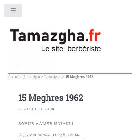
Toggle
Accueil
>
S tmazight
>
Tamedyazt
>
15 Meghres 1962
15 Meghres 1962
31 JUILLET 2004
SGHUR AÂMER N WAKLI
Deg yiwen wexxam deg Buzerriâa