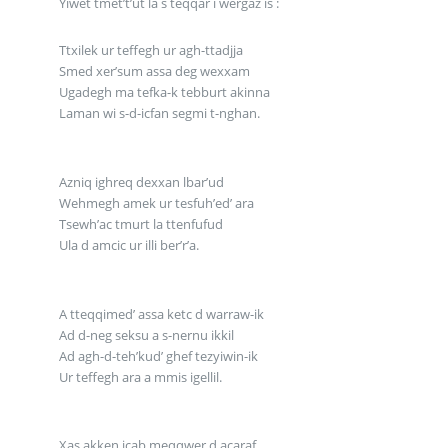
Yiwet tmet’t’ut la s teqqar i wergaz is :
Ttxilek ur teffegh ur agh-ttadjja
Smed xer’sum assa deg wexxam
Ugadegh ma tefka-k tebburt akinna
Laman wi s-d-icfan segmi t-nghan.
Azniq ighreq dexxan lbar’ud
Wehmegh amek ur tesfuh’ed’ ara
Tsewh’ac tmurt la ttenfufud
Ula d amcic ur illi ber’r’a.
A tteqqimed’ assa ketc d warraw-ik
Ad d-neg seksu a s-nernu ikkil
Ad agh-d-teh’kud’ ghef tezyiwin-ik
Ur teffegh ara a mmis igellil.
Xas akken icab meqqwer d acaraf