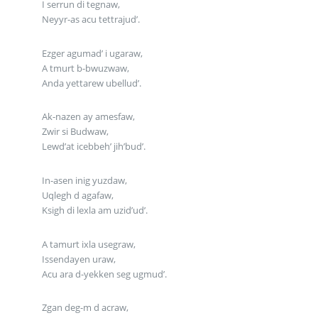
I serrun di tegnaw,
Neyyr-as acu tettrajud’.
Ezger agumad’ i ugaraw,
A tmurt b-bwuzwaw,
Anda yettarew ubellud’.
Ak-nazen ay amesfaw,
Zwir si Budwaw,
Lewd’at icebbeh’ jih’bud’.
In-asen inig yuzdaw,
Uqlegh d agafaw,
Ksigh di lexla am uzid’ud’.
A tamurt ixla usegraw,
Issendayen uraw,
Acu ara d-yekken seg ugmud’.
Zgan deg-m d acraw,