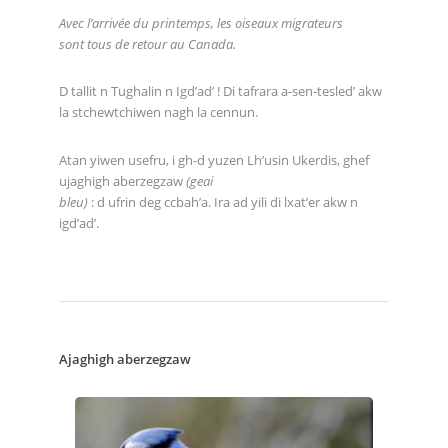
Avec l’arrivée du printemps, les oiseaux migrateurs
sont tous de retour au Canada.
D tallit n Tughalin n Igd’ad’ ! Di tafrara a-sen-tesled’ akw
la stchewtchiwen nagh la cennun.
Atan yiwen usefru, i gh-d yuzen Lh’usin Ukerdis, ghef
ujaghigh aberzegzaw
(geai
bleu)
: d ufrin deg ccbah’a. Ira ad yili di lxat’er akw n
igd’ad’.
Ajaghigh aberzegzaw