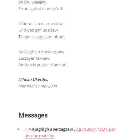
Adabu yejjajaw,
Erran agdud d amejr’ud’.
Nfan wi llan d amusnaw,
Ur d-yeqqim udelsaw,
Tsaqin s aggug am ubud’.
Ay Ajaghigh Aberzegzaw,
Lezzayer tekkaw,
Amdan-is yughal d amsud’.
Lh’usin Ukerdis,
Montréal 16 mai 2004
.
Messages
1.
> Ajaghigh aberzegzaw ,
3 juin 2004, 15:31
,
par
ahcene mariche