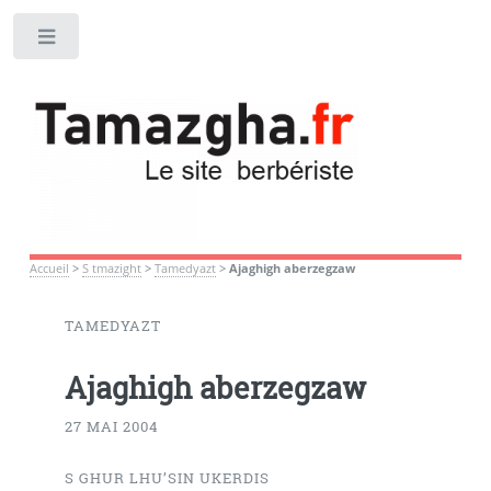
Toggle
Accueil
>
S tmazight
>
Tamedyazt
>
Ajaghigh aberzegzaw
TAMEDYAZT
Ajaghigh aberzegzaw
27 MAI 2004
S GHUR LHU’SIN UKERDIS