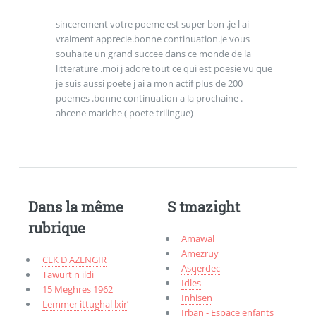
sincerement votre poeme est super bon .je l ai
vraiment apprecie.bonne continuation.je vous
souhaite un grand succee dans ce monde de la
litterature .moi j adore tout ce qui est poesie vu que
je suis aussi poete j ai a mon actif plus de 200
poemes .bonne continuation a la prochaine .
ahcene mariche ( poete trilingue)
Dans la même
S tmazight
rubrique
Amawal
Amezruy
CEK D AZENGIR
Asqerdec
Tawurt n ildi
Idles
15 Meghres 1962
Inhisen
Lemmer ittughal lxir’
Irban - Espace enfants