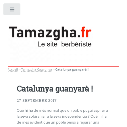
Toggle
Accueil
>
Tamazgha-Catalunya
>
Catalunya guanyarà !
Catalunya guanyarà !
27 SEPTEMBRE 2017
Què hi ha de més normal que un poble pugui aspirar a
la seva sobirania i a la seva independència ? Què hi ha
de més evident que un poble pensi a reparar una