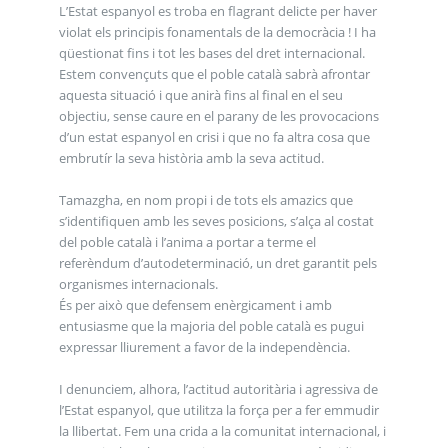
L’Estat espanyol es troba en flagrant delicte per haver
violat els principis fonamentals de la democràcia ! I ha
qüestionat fins i tot les bases del dret internacional.
Estem convençuts que el poble català sabrà afrontar
aquesta situació i que anirà fins al final en el seu
objectiu, sense caure en el parany de les provocacions
d’un estat espanyol en crisi i que no fa altra cosa que
embrutír la seva història amb la seva actitud.
Tamazgha, en nom propi i de tots els amazics que
s’identifiquen amb les seves posicions, s’alça al costat
del poble català i l’anima a portar a terme el
referèndum d’autodeterminació, un dret garantit pels
organismes internacionals.
És per això que defensem enèrgicament i amb
entusiasme que la majoria del poble català es pugui
expressar lliurement a favor de la independència.
I denunciem, alhora, l’actitud autoritària i agressiva de
l’Estat espanyol, que utilitza la força per a fer emmudir
la llibertat. Fem una crida a la comunitat internacional, i