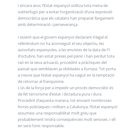
I encara avui, l’Estat espanyol utilitza tota mena de
subterfugis per a evitar l’organització d’una expressió
democràtica que els catalans han preparat llargament
amb determinació i perseverança.
I essent que el govern espanyol declarant il·legal el
referèndum no ha aconseguit el seu objectiu, les
autoritats espanyoles, a les envistes de la data de l’1
d’octubre, han estat preses pel pànic i han perdut tota
raó en la seva actuació, procedint a pràctiques del
passat que semblaven ja oblidades a Europa. Tot porta
a creure que l’estat espanyol ha caigut en la temptació
de retornar al franquisme.
L’ús de la força per a impedir un procés democràtic és
de fet terrorisme d’estat i dictadura pura i dura.
Procedint d’aquesta manera, tot enviant nombroses
forces policíaques i militars a Catalunya, l’Estat espanyol
assumeix una responsabilitat molt greu que
probablement tindrà conseqüències molt serioses. I ell
en serà l’únic responsable.