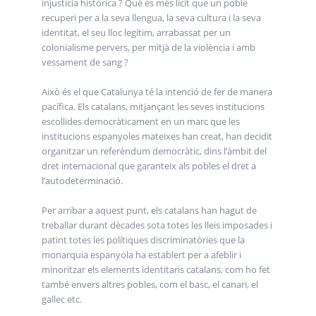
injustícia històrica ? Què és més lícit que un poble
recuperi per a la seva llengua, la seva cultura i la seva
identitat, el seu lloc legítim, arrabassat per un
colonialisme pervers, per mitjà de la violència i amb
vessament de sang ?
Això és el que Catalunya té la intenció de fer de manera
pacífica. Els catalans, mitjançant les seves institucions
escollides democràticament en un marc que les
institucions espanyoles mateixes han creat, han decidit
organitzar un referèndum democràtic, dins l’àmbit del
dret internacional que garanteix als pobles el dret a
l’autodeterminació.
Per arribar a aquest punt, els catalans han hagut de
treballar durant dècades sota totes les lleis imposades i
patint totes les polítiques discriminatòries que la
monarquia espanyola ha establert per a afeblir i
minoritzar els elements identitaris catalans, com ho fet
també envers altres pobles, com el basc, el canari, el
gallec etc.