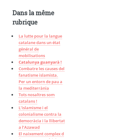
Dans la même
rubrique
La lutte pour la langue
catalane dans un état
général de
mobilisations
Catalunya guanyarà !
Combatre les causes del
fanatisme islamista.
Per un entorn de pau a
la mediterrània
Tots nosaltres som
catalans !
L’islamisme i el
colonialisme contra la
democràcia i la llibertat
a l’Azawad
El naixement complex d