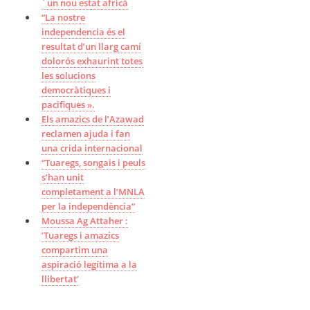
´un nou estat africà
“La nostre
independencia és el
resultat d’un llarg camí
dolorós exhaurint totes
les solucions
democràtiques i
pacifiques ».
Els amazics de l’Azawad
reclamen ajuda i fan
una crida internacional
“Tuaregs, songais i peuls
s’han unit
completament a l’MNLA
per la independència”
Moussa Ag Attaher :
’Tuaregs i amazics
compartim una
aspiració legítima a la
llibertat’