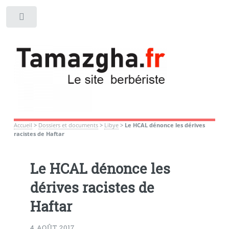
Toggle
Accueil
>
Dossiers et documents
>
Libye
>
Le HCAL dénonce les dérives
racistes de Haftar
Le HCAL dénonce les
dérives racistes de
Haftar
4 AOÛT 2017