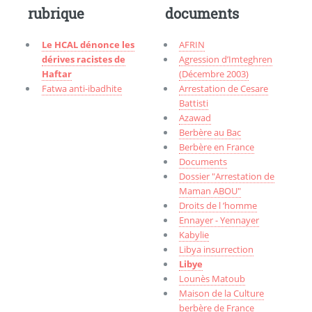
rubrique
documents
Le HCAL dénonce les
AFRIN
dérives racistes de
Agression d’Imteghren
Haftar
(Décembre 2003)
Fatwa anti-ibadhite
Arrestation de Cesare
Battisti
Azawad
Berbère au Bac
Berbère en France
Documents
Dossier "Arrestation de
Maman ABOU"
Droits de l ’homme
Ennayer - Yennayer
Kabylie
Libya insurrection
Libye
Lounès Matoub
Maison de la Culture
berbère de France