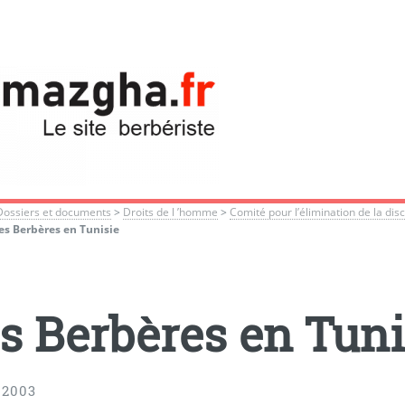
Dossiers et documents
>
Droits de l ’homme
>
Comité pour l’élimination de la dis
es Berbères en Tunisie
s Berbères en Tuni
 2003