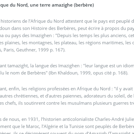
frique du Nord, une terre amazighe (berbère)
 historiens de l’Afrique du Nord attestent que le pays est peuplé 
doun dans son Histoire des Berbères, peut écrire à propos du pa
 ou pays des Imazighen : "Depuis les temps les plus anciens, ce
es plaines, les montagnes, les plateau, les régions maritimes, les 
, Paris, Geuthner, 1999 p. 167).
nt tamazight, la langue des Imazighen : "leur langue est un idiome
alu le nom de Berbères" (Ibn Khaldoun, 1999, opus cité p. 168).
nt, enfin, les religions professées en Afrique du Nord : "il y avait
d’autres chrétiennes, et d’autres païennes, adorateurs du soleil, de
des chefs, ils soutinrent contre les musulmans plusieurs guerres tr
s de nous, en 1931, l’historien anticolonialiste Charles-André Juli
ment que le Maroc, l’Algérie et la Tunisie sont peuplés de Berbè
e désignèrent souvent du nom d’Amazigh (Tamazight au féminin, Imazighen au pluriel) qui signifiait les