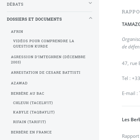
DÉBATS
RAPPO
DOSSIERS ET DOCUMENTS
TAMAZ
AFRIN
Organis
VIDÉOS POUR COMPRENDRE LA
de défen
QUESTION KURDE
AGRESSION D’IMTEGHREN (DÉCEMBRE
2003)
47, rue 
ARRESTATION DE CESARE BATTISTI
Tel : +3
AZAWAD
E-mail 
BERBÈRE AU BAC
CHLEUH (TACELH’IT)
KABYLE (TAQBAYLIT)
Les Ber
RIFAIN (TARIFIT)
BERBÈRE EN FRANCE
Rapport 