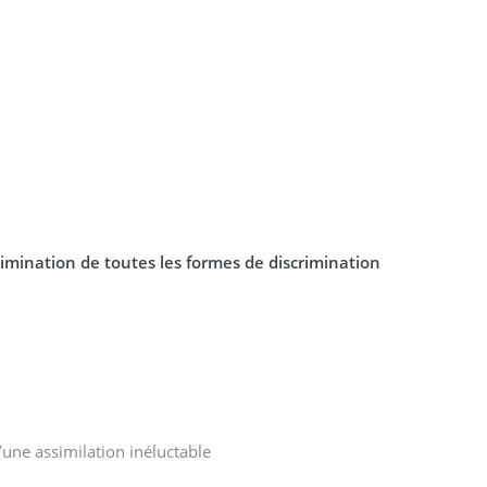
élimination de toutes les formes de discrimination
3. Marginalisation économique des régions berbérophones : les raisons d’une assimilation inéluctable