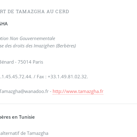
RT DE TAMAZGHA AU CERD
GHA
ation Non Gouvernementale
se des droits des Imazighen (Berbères)
Bénard - 75014 Paris
3.1.45.45.72.44. / Fax : +33.1.49.81.02.32.
: Tamazgha@wanadoo.fr -
http://www.tamazgha.fr
bères en Tunisie
alternatif de Tamazgha