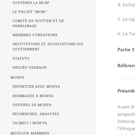
SOUTENIR LA MCBF
4. Exclu
LE PROJET "MCBF"
5. Le ra
COMITÉ DE SOUTIEN ET DE
PARRAINAGE
6. La Tu
MEMBRES FONDATEURS
INSTITUTIONS ET ASSOCIATIONS QUI
Partie 3
SOUTIENNENT
STATUTS
Référen
PROCÈS-VERBAUX
MOHYA
ENTRETIEN AVEC MOHYA
Préamb
HOMMAGES À MOHYA
OEUVRES DE MOHYA
Avant d’
proposit
RECHERCHES, ANALYSES
historiq
TAJMILT I MUH’YA
l’Afriqu
MOULOUD MAMMERI