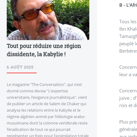
B - L’A
Tous les
Ibn Khal
Tamazgha
peuplé l
Tout pour réduire une région
Berbères
dissidente, la Kabylie !
Concerna
6 AOÛT 2025
leur a v
Le magazine "The Conversation", qui s’est
Concerna
donné comme devise "L’expertise
universitaire, l’exigence journalistique", vient
juive ; 
de publier un article de Salem de Chaker qui
rois et 
analyse les relations entre la Kabylie et le
régime algérien animé par l’idéologie arabo-
Plus prè
musulmane dont la colonne vertébrale reste
générale
l’éradication de tout ce qui pourrait
représenter un frein pour l’assimilation totale
aux indigènes, ils s