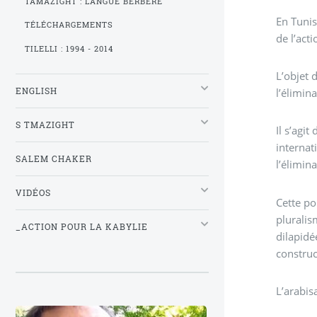
TAMAZIGHT : LANGUE BERBÈRE
En Tunis
TÉLÉCHARGEMENTS
de l’act
TILELLI : 1994 - 2014
L’objet 
ENGLISH
l’élimin
S TMAZIGHT
Il s’agi
internat
SALEM CHAKER
l’élimin
VIDÉOS
Cette politique qui c
pluralis
_ACTION POUR LA KABYLIE
dilapidé
construc