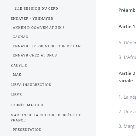
111E SESSION DU CERD
Préamb
ENNAYER - YENNAYER
Partie 
AKKEN D QQAR’EN AT ZIK !
CACNAQ
A. Génér
ENNAYR : LE PREMIER JOUR DE L’AN
ENNAYR CHEZ AT SNUS
B. L’Afr
KABYLIE
Partie 2
MAK
raciale
LIBYA INSURRECTION
LIBYE
1. La né
LOUNÈS MATOUB
2. Une a
MAISON DE LA CULTURE BERBÈRE DE
FRANCE
PRÉSENTATION