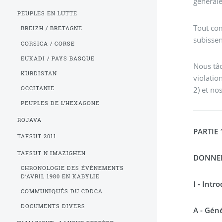
général
PEUPLES EN LUTTE
Tout com
BREIZH / BRETAGNE
subissen
CORSICA / CORSE
EUKADI / PAYS BASQUE
Nous tâc
KURDISTAN
violatio
2) et no
OCCITANIE
PEUPLES DE L’HEXAGONE
ROJAVA
PARTIE 
TAFSUT 2011
TAFSUT N IMAZIGHEN
DONNEE
CHRONOLOGIE DES ÉVÈNEMENTS
D’AVRIL 1980 EN KABYLIE
I - Intr
COMMUNIQUÉS DU CDDCA
DOCUMENTS DIVERS
A - Géné