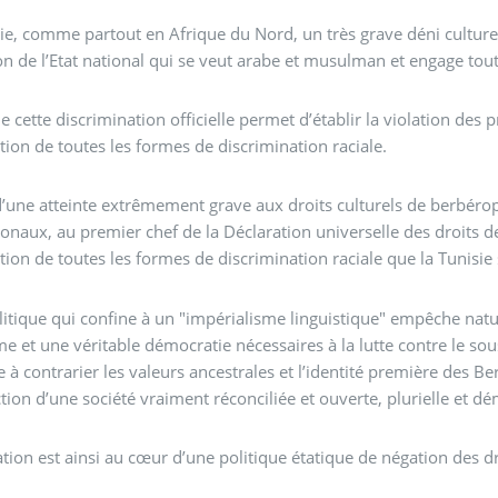
ie, comme partout en Afrique du Nord, un très grave déni culturel e
ion de l’Etat national qui se veut arabe et musulman et engage to
de cette discrimination officielle permet d’établir la violation des
ation de toutes les formes de discrimination raciale.
t d’une atteinte extrêmement grave aux droits culturels de berbéro
ionaux, au premier chef de la Déclaration universelle des droits 
ation de toutes les formes de discrimination raciale que la Tunisi
onfine à un "impérialisme linguistique" empêche naturellement la société d’aller vers un véritable
me et une véritable démocratie nécessaires à la lutte contre le so
e à contrarier les valeurs ancestrales et l’identité première des Be
tion d’une société vraiment réconciliée et ouverte, plurielle et d
L’arabisation est ainsi au cœur d’une politique étatique de