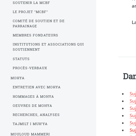
SOUTENIR LA MCBF
a
LE PROJET "MCBF"
COMITÉ DE SOUTIEN ET DE
L
PARRAINAGE
MEMBRES FONDATEURS
INSTITUTIONS ET ASSOCIATIONS QUI
SOUTIENNENT
STATUTS
PROCÈS-VERBAUX
Dan
MOHYA
ENTRETIEN AVEC MOHYA
Su
HOMMAGES À MOHYA
Su
OEUVRES DE MOHYA
Su
Su
RECHERCHES, ANALYSES
Su
TAJMILT I MUH’YA
Su
MOULOUD MAMMERI