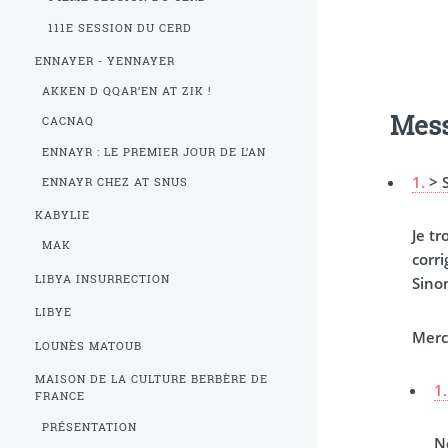
111E SESSION DU CERD
ENNAYER - YENNAYER
AKKEN D QQAR’EN AT ZIK !
Mes
CACNAQ
ENNAYR : LE PREMIER JOUR DE L’AN
1.
> 
ENNAYR CHEZ AT SNUS
KABYLIE
Je tr
MAK
corr
LIBYA INSURRECTION
Sino
LIBYE
Merc
LOUNÈS MATOUB
MAISON DE LA CULTURE BERBÈRE DE
1.
FRANCE
PRÉSENTATION
N