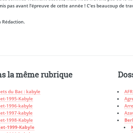
mis pas avant l’épreuve de cette année ! C’es beaucoup de trav
a Rédaction.
s la même rubrique
Dos
jets du Bac : kabyle
AFR
jet-1995-Kabyle
Agr
jet-1996-kabyle
Arre
jet-1997-kabyle
Aza
jet-1998-Kabyle
Ber
jet-1999-Kabyle