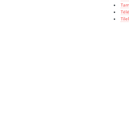
Tam
Tél
Tile