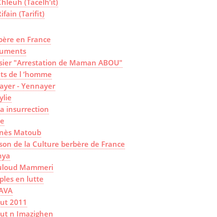
Chleuh (Tacelh’it)
ifain (Tarifit)
bère en France
uments
sier "Arrestation de Maman ABOU"
its de l ’homme
ayer - Yennayer
ylie
a insurrection
ye
nès Matoub
son de la Culture berbère de France
hya
loud Mammeri
ples en lutte
AVA
sut 2011
sut n Imazighen