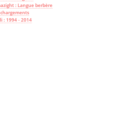
azight : Langue berbère
échargements
lli : 1994 - 2014