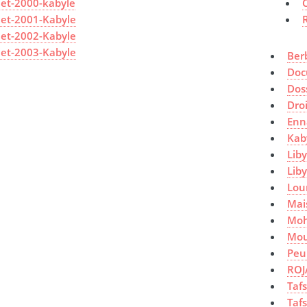
jet-2000-kabyle
jet-2001-Kabyle
R
jet-2002-Kabyle
jet-2003-Kabyle
Ber
Doc
Dos
Dro
Enn
Kab
Liby
Lib
Lou
Mai
Mo
Mou
Peu
ROJ
Taf
Taf