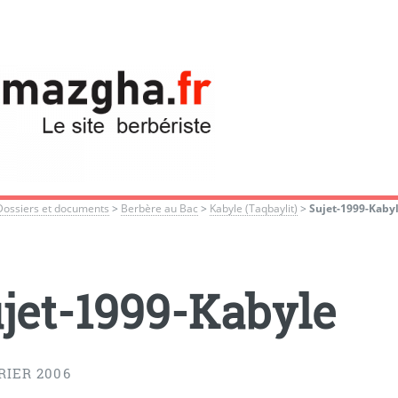
Dossiers et documents
>
Berbère au Bac
>
Kabyle (Taqbaylit)
>
Sujet-1999-Kaby
jet-1999-Kabyle
RIER 2006