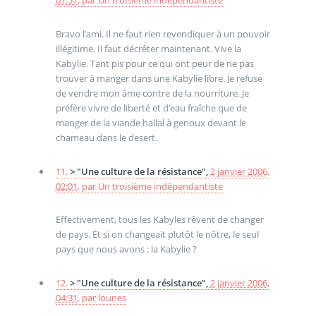
01:57
,
par
Un troisième indépendantiste
Bravo l’ami. Il ne faut rien revendiquer à un pouvoir
illégitime. Il faut décrêter maintenant. Vive la
Kabylie. Tant pis pour ce qui ont peur de ne pas
trouver à manger dans une Kabylie libre. Je refuse
de vendre mon âme contre de la nourriture. Je
préfère vivre de liberté et d’eau fraîche que de
manger de la viande hallal à genoux devant le
chameau dans le desert.
11.
> "Une culture de la résistance",
2 janvier 2006,
02:01
,
par
Un troisième indépendantiste
Effectivement, tous les Kabyles rêvent de changer
de pays. Et si on changeait plutôt le nôtre, le seul
pays que nous avons : la Kabylie ?
12.
> "Une culture de la résistance",
2 janvier 2006,
04:31
,
par
lounes