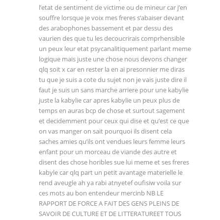
l’etat de sentiment de victime ou de mineur car j’en
souffre lorsque je voix mes freres s’abaiser devant
des arabophones bassement et par dessu des
vaurien des que tu les decoucrirais comprhensible
un peux leur etat psycanalitiquement parlant meme
logique mais juste une chose nous devons changer
qlq soit x car en rester la en ai presonnier me diras
tu que je suis a cote du sujet non je vais juste dire il
faut je suis un sans marche arriere pour une kabylie
juste la kabylie car apres kabylie un peux plus de
temps en auras bcp de chose et surtout sagement
et decidemment pour ceux qui dise et qu’est ce que
on vas manger on sait pourquoi ils disent cela
saches amies qu’ils ont vendues leurs femme leurs
enfant pour un morceau de viande des autre et
disent des chose horibles sue lui meme et ses freres
kabyle car qlq part un petit avantage materielle le
rend aveugle ah ya rabi atnyetef oufisiw voila sur
ces mots au bon entendeur mercinb NB LE
RAPPORT DE FORCE A FAIT DES GENS PLEINS DE
SAVOIR DE CULTURE ET DE LITTERATUREET TOUS