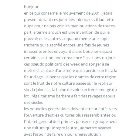
bonjour
en ce qui conserne le mouvement de 2001 , jétais
present durant ces journées infernales , il faut etre
dupe pour ne pas voir les manipulations de toutes
part le terme arouch est une invention de qui le
pouvoir et les autres , c quand meme une super
tricherie qui a sacrifié encore une fois de jeunes
innocents en les envoyant à une boucherie quasi
certaine , as t on une conscience ? as -t-ons un jour
ces pseudo politicard des week end songer à se
mettre à la place d’une mére qui a perdu son fils à la
fleur d’age , je pense que les drames de cette région
sont le fruit de notre culture basée sur le repli sur
sio , la jalousie ; la haine de voir son frere emergé du
lot , l’égalitarisme berbere a fait des ravages depuis
des siecles
les nouvelles generations doivent etre orientés vers
l’ouverture d’autres cultures plus rassemblantes ou
l’interet general doit primer , penser en groupe avoir
une culture qui integre l’autre , admettre avarani
avec l’espoir de faire un jour unerevolution