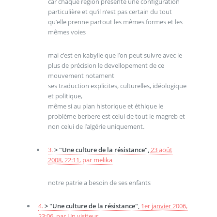
car chaque région présente une configuration
particulière et qu’il n’est pas certain du tout
qu’elle prenne partout les mêmes formes et les
mêmes voies
mai c’est en kabylie que l’on peut suivre avec le
plus de précision le devellopement de ce
mouvement notament
ses traduction explicites, culturelles, idéologique
et politique,
même si au plan historique et éthique le
problème berbere est celui de tout le magreb et
non celui de l’algérie uniquement.
3.
> "Une culture de la résistance",
23 août
2008, 22:11
,
par
melika
notre patrie a besoin de ses enfants
4.
> "Une culture de la résistance",
1er janvier 2006,
23:06
,
par
Un visiteur