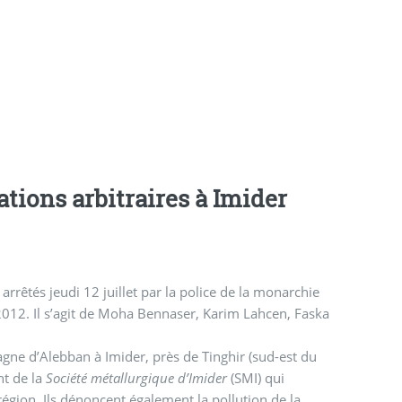
ations arbitraires à Imider
arrêtés jeudi 12 juillet par la police de la monarchie
en, Faska
ne d’Alebban à Imider, près de Tinghir (sud-est du
nt de la
Société métallurgique d’Imider
(SMI) qui
région. Ils dénoncent également la pollution de la