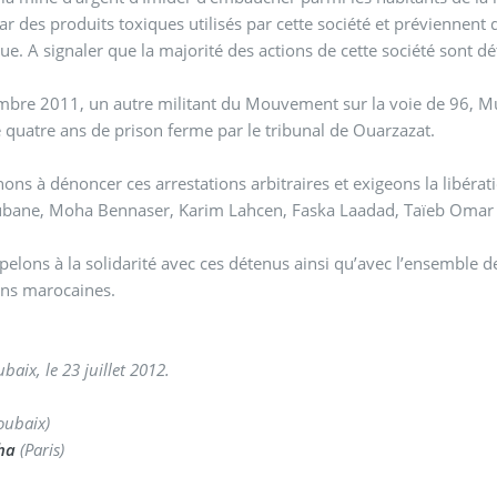
s toxiques utilisés par cette société et préviennent quant au risque de l’épuisement de la nappe
ue. A signaler que la majorité des actions de cette société sont
mbre 2011, un autre militant du Mouvement sur la voie de 96, M
 quatre ans de prison ferme par le tribunal de Ouarzazat.
ons à dénoncer ces arrestations arbitraires et exigeons la libér
bane, Moha Bennaser, Karim Lahcen, Faska Laadad, Taïeb Omar
elons à la solidarité avec ces détenus ainsi qu’avec l’ensemble 
ons marocaines.
baix, le 23 juillet 2012.
oubaix)
ha
(Paris)