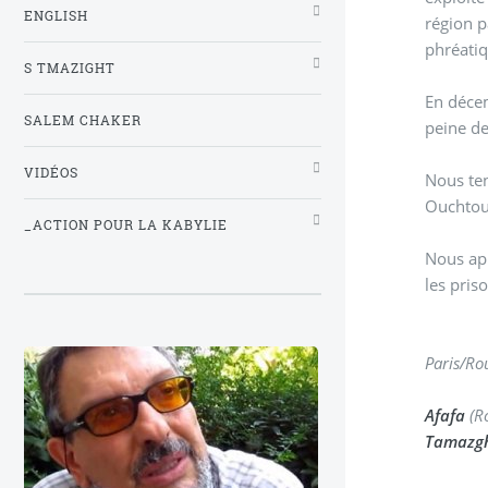
ENGLISH
région par des produit
phréatiq
S TMAZIGHT
En déce
SALEM CHAKER
peine de
VIDÉOS
Nous ten
Ouchtou
_ACTION POUR LA KABYLIE
Nous app
les pris
Paris/Rou
Afafa
(R
Tamazg