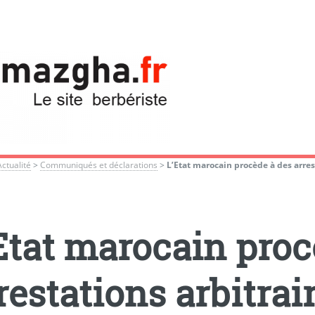
Actualité
>
Communiqués et déclarations
>
L’Etat marocain procède à des arres
Etat marocain proc
restations arbitrai