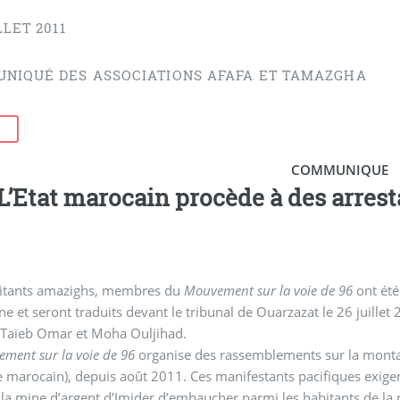
LLET 2011
NIQUÉ DES ASSOCIATIONS AFAFA ET TAMAZGHA
R
COMMUNIQUE
L’Etat marocain procède à des arrest
litants amazighs, membres du
Mouvement sur la voie de 96
ont été 
seront traduits devant le tribunal de Ouarzazat le 26 juillet 2012. Il s’agit de Moha Bennaser, Karim Lahc
 Taïeb Omar et Moha Ouljihad.
ment sur la voie de 96
organise des rassemblements sur la montag
re marocain), depuis août 2011. Ces manifestants pacifiques exige
 la mine d’argent d’Imider d’embaucher parmi les habitants de la 