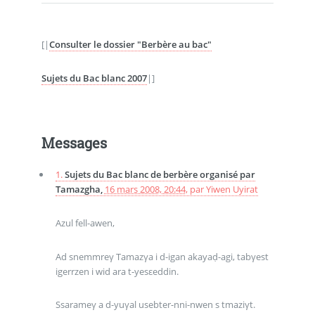
[|
Consulter le dossier "Berbère au bac"
Sujets du Bac blanc 2007
|]
Messages
1.
Sujets du Bac blanc de berbère organisé par
Tamazgha,
16 mars 2008, 20:44
,
par
Yiwen Uyirat
Azul fell-awen,
Ad snemmreγ Tamazγa i d-igan akayaḍ-agi, tabγest
igerrzen i wid ara t-yesεeddin.
Ssarameγ a d-yuγal usebter-nni-nwen s tmaziγt.