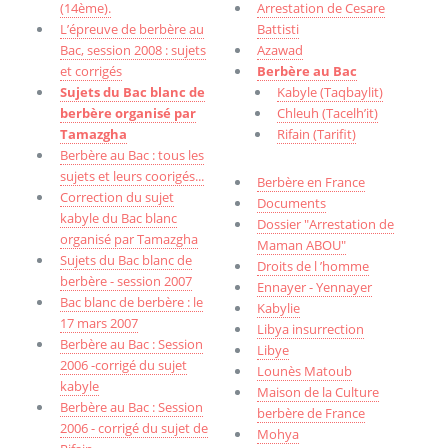
(14ème).
Arrestation de Cesare
L’épreuve de berbère au
Battisti
Bac, session 2008 : sujets
Azawad
et corrigés
Berbère au Bac
Sujets du Bac blanc de
Kabyle (Taqbaylit)
berbère organisé par
Chleuh (Tacelh’it)
Tamazgha
Rifain (Tarifit)
Berbère au Bac : tous les
sujets et leurs coorigés...
Berbère en France
Correction du sujet
Documents
kabyle du Bac blanc
Dossier "Arrestation de
organisé par Tamazgha
Maman ABOU"
Sujets du Bac blanc de
Droits de l ’homme
berbère - session 2007
Ennayer - Yennayer
Bac blanc de berbère : le
Kabylie
17 mars 2007
Libya insurrection
Berbère au Bac : Session
Libye
2006 -corrigé du sujet
Lounès Matoub
kabyle
Maison de la Culture
Berbère au Bac : Session
berbère de France
2006 - corrigé du sujet de
Mohya