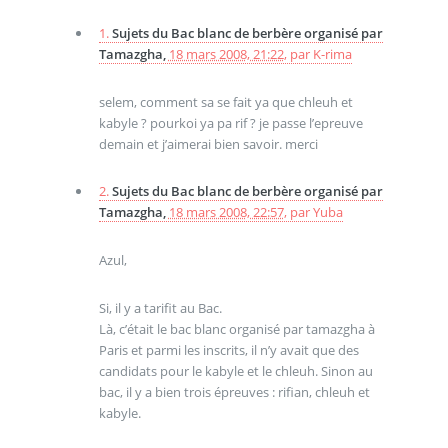
1.
Sujets du Bac blanc de berbère organisé par
Tamazgha,
18 mars 2008, 21:22
,
par
K-rima
selem, comment sa se fait ya que chleuh et
kabyle ? pourkoi ya pa rif ? je passe l’epreuve
demain et j’aimerai bien savoir. merci
2.
Sujets du Bac blanc de berbère organisé par
Tamazgha,
18 mars 2008, 22:57
,
par
Yuba
Azul,
Si, il y a tarifit au Bac.
Là, c’était le bac blanc organisé par tamazgha à
Paris et parmi les inscrits, il n’y avait que des
candidats pour le kabyle et le chleuh. Sinon au
bac, il y a bien trois épreuves : rifian, chleuh et
kabyle.