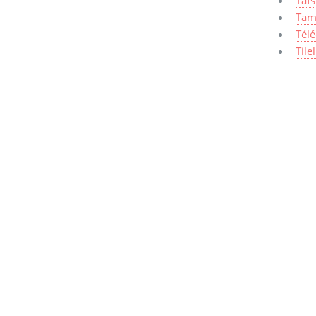
Tafs
Tam
Tél
Tile