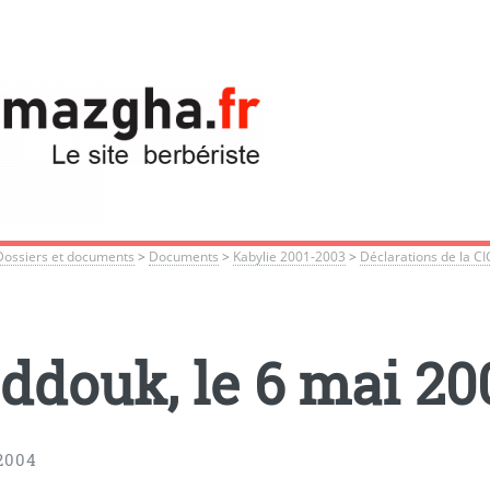
Dossiers et documents
>
Documents
>
Kabylie 2001-2003
>
Déclarations de la C
ddouk, le 6 mai 20
2004