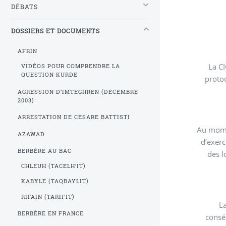
DÉBATS
DOSSIERS ET DOCUMENTS
AFRIN
La CI
VIDÉOS POUR COMPRENDRE LA
QUESTION KURDE
protoc
AGRESSION D’IMTEGHREN (DÉCEMBRE
2003)
ARRESTATION DE CESARE BATTISTI
Au momen
AZAWAD
d’exerc
BERBÈRE AU BAC
des l
CHLEUH (TACELH’IT)
KABYLE (TAQBAYLIT)
RIFAIN (TARIFIT)
L
BERBÈRE EN FRANCE
consé