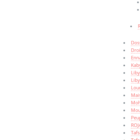
Dos
Dro
Enn
Kaby
Liby
Lib
Lou
Mais
Moh
Mou
Peup
ROJ
Taf