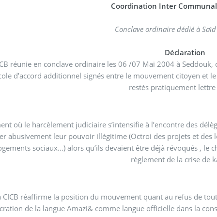
Coordination Inter Communal
Conclave ordinaire dédié à Sa
Déclaration
CB réunie en conclave ordinaire les 06 /07 Mai 2004 à Seddouk, co
ole d’accord additionnel signés entre le mouvement citoyen et le 
restés pratiquement lettr
t où le harcèlement judiciaire s’intensifie à l’encontre des délèg
er abusivement leur pouvoir illégitime (Octroi des projets et des lo
ogements sociaux...) alors qu’ils devaient être déjà révoqués , le 
règlement de la crise de k
a CICB réaffirme la position du mouvement quant au refus de tout d
cration de la langue Amazi& comme langue officielle dans la const