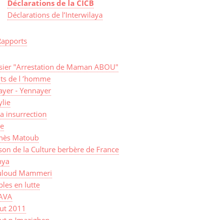
Déclarations de la CICB
Déclarations de l’Interwilaya
Rapports
sier "Arrestation de Maman ABOU"
its de l ’homme
ayer - Yennayer
lie
a insurrection
ye
nès Matoub
on de la Culture berbère de France
ya
loud Mammeri
les en lutte
AVA
sut 2011