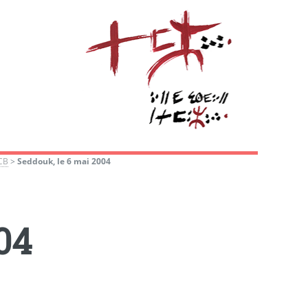
ICB
>
Seddouk, le 6 mai 2004
04