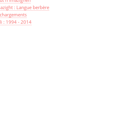
ut n Imazighen
azight : Langue berbère
échargements
lli : 1994 - 2014