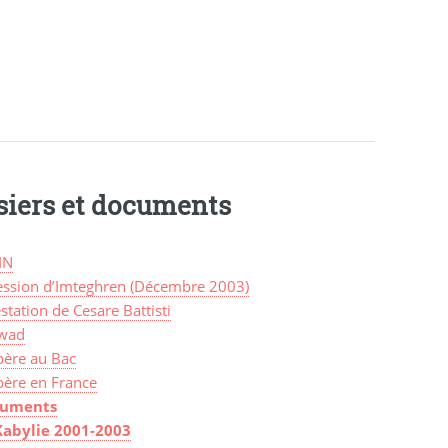
siers et documents
IN
ession d’Imteghren (Décembre 2003)
station de Cesare Battisti
wad
bère au Bac
bère en France
uments
Kabylie 2001-2003