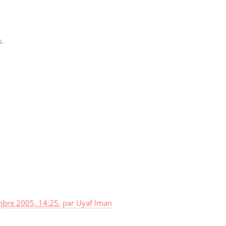
s.
bre 2005, 14:25
,
par
Uyaf lman