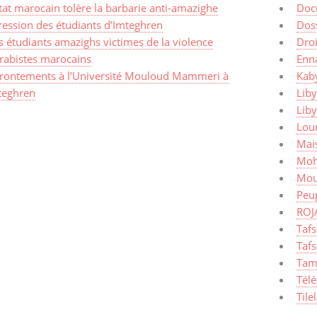
tat marocain tolère la barbarie anti-amazighe
Doc
ression des étudiants d’Imteghren
Dos
 étudiants amazighs victimes de la violence
Dro
arabistes marocains
Enn
frontements à l’Université Mouloud Mammeri à
Kaby
teghren
Liby
Lib
Lou
Mais
Moh
Mou
Peup
ROJ
Taf
Tafs
Tam
Tél
Tile