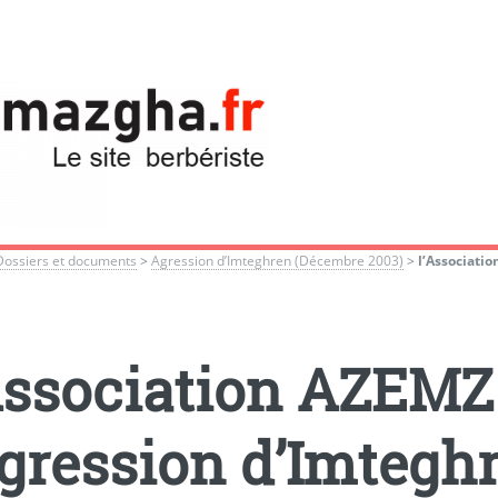
Dossiers et documents
>
Agression d’Imteghren (Décembre 2003)
>
l’Associati
Association AZEM
agression d’Imtegh