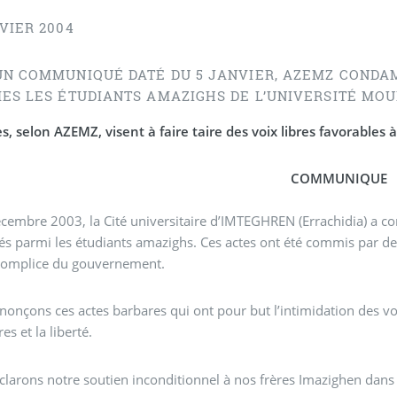
VIER 2004
UN COMMUNIQUÉ DATÉ DU 5 JANVIER, AZEMZ CONDA
MES LES ÉTUDIANTS AMAZIGHS DE L’UNIVERSITÉ M
s, selon AZEMZ, visent à faire taire des voix libres favorables
COMMUNIQUE
cembre 2003, la Cité universitaire d’IMTEGHREN (Errachidia) a 
és parmi les étudiants amazighs. Ces actes ont été commis par de
 complice du gouvernement.
onçons ces actes barbares qui ont pour but l’intimidation des vo
res et la liberté.
larons notre soutien inconditionnel à nos frères Imazighen dans