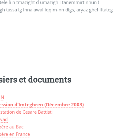
elelli n tmazight d umazigh ! tanemmirt nnun !
h tassa ig inna awal iqqim-nn digs, aryaz ghef ittateg
siers et documents
IN
ession d’Imteghren (Décembre 2003)
station de Cesare Battisti
wad
bère au Bac
bère en France