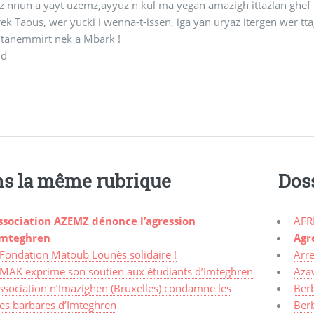
 nnun a yayt uzemz,ayyuz n kul ma yegan amazigh ittazlan ghef t
k Taous, wer yucki i wenna-t-issen, iga yan uryaz itergen wer ttag
 tanemmirt nek a Mbark !
id
s la même rubrique
Dos
Association AZEMZ dénonce l’agression
AFR
Imteghren
Agr
 Fondation Matoub Lounès solidaire !
Arre
 MAK exprime son soutien aux étudiants d’Imteghren
Aza
ssociation n’Imazighen (Bruxelles) condamne les
Ber
tes barbares d’Imteghren
Ber