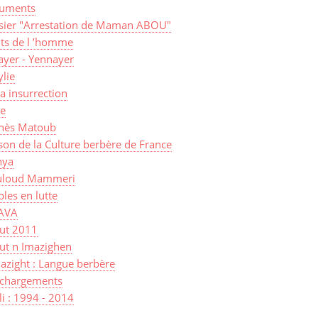
uments
sier "Arrestation de Maman ABOU"
its de l ’homme
ayer - Yennayer
lie
a insurrection
ye
nès Matoub
on de la Culture berbère de France
ya
loud Mammeri
les en lutte
AVA
sut 2011
ut n Imazighen
azight : Langue berbère
échargements
lli : 1994 - 2014