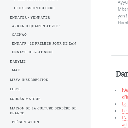
Ayyuz
111E SESSION DU CERD
Mbare
yan !
ENNAYER - YENNAYER
Ham
AKKEN D QQAR’EN AT ZIK !
CACNAQ
ENNAYR : LE PREMIER JOUR DE L’AN
ENNAYR CHEZ AT SNUS
KABYLIE
MAK
Dan
LIBYA INSURRECTION
l’
LIBYE
d’
LOUNÈS MATOUB
La
MAISON DE LA CULTURE BERBÈRE DE
Le
FRANCE
L’a
PRÉSENTATION
ac