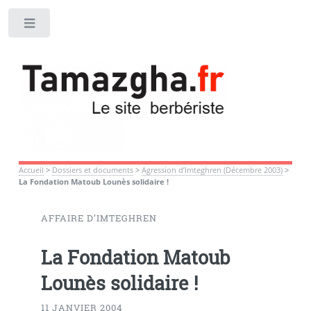
Toggle
Accueil
>
Dossiers et documents
>
Agression d’Imteghren (Décembre 2003)
>
La Fondation Matoub Lounès solidaire !
AFFAIRE D’IMTEGHREN
La Fondation Matoub
Lounès solidaire !
11 JANVIER 2004