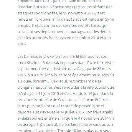
impliqué dans l’attaque de la salle de concert du
Bataclan qui a tué 89 personnes (130 au total dans des
attaques coordonnées) le 13 novembre 2015, s’est
rendu en Turquie à la fin de 2013 et s’est rendu en Syrie
ensuite. Il était connu des services secrets turcs, qui
suivaient ses déplacements et partageaient les détails
avec les autorités françaises en décembre 2014 et juin
2015.
Les kamikazes bruxellois Ibrahim El Bakraoui et son
frère Khalid el-Bakraoui, impliqués dans l’acte terroriste
le plus meurtrier de l’histoire de la Belgique le 22 mars
2016, qui a tué 32 civils, se sont également retrouvés en
Turquie. Ibrahim El Bakraoui, ressortissant belge
d’origine marocaine, s’est rendu dans la ville touristique
d’Antalya le 11 juin 2015 et s’est rendu le 14 juin dans la
province frontalière de Gaziantep. Il a été arrêté trois
jours plus tard alors qu’il tentait de passer Syrie et
déporté aux Pays-Bas le 14 juillet 2015. Son frère Khalid
el-Bakraoui est entré en Turquie le 4 novembre 2014 via
un aéroport d’Istanbul. Il a été laissé entrer sans aucun
problème. Il a quitté la Turquie 10 jours plus tard seul.