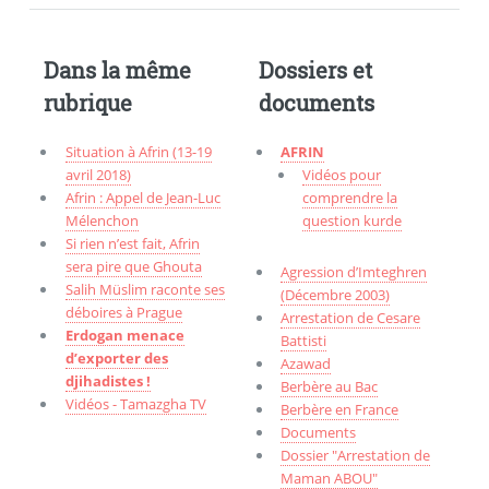
Dans la même
Dossiers et
rubrique
documents
Situation à Afrin (13-19
AFRIN
avril 2018)
Vidéos pour
Afrin : Appel de Jean-Luc
comprendre la
Mélenchon
question kurde
Si rien n’est fait, Afrin
sera pire que Ghouta
Agression d’Imteghren
Salih Müslim raconte ses
(Décembre 2003)
déboires à Prague
Arrestation de Cesare
Erdogan menace
Battisti
d’exporter des
Azawad
djihadistes !
Berbère au Bac
Vidéos - Tamazgha TV
Berbère en France
Documents
Dossier "Arrestation de
Maman ABOU"