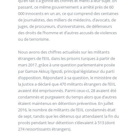
qu’en fait il a gonflé les chiffres et menti à leur sujet. En
passant, ce même gouvernement a arrêté près de 60
000 innocents en un an, ce qui comprend des centaines
de journalistes, des milliers de médecins, d’avocats, de
juges, de procureurs, d’universitaires, de défenseurs
des droits de l’homme et d’autres accusés de violences
ou de terrorisme.
Nous avons des chiffres actualisés sur les militants
étrangers de l’EIIL dans les prisons turques à partir de
mars 2017, grâce à une question parlementaire posée
par Gamze Akkuş İlgezdi, principal législateur du parti
d’opposition. Répondant à sa question, le ministère de
la Justice a déclaré que 470 militants étrangers de l’EIIL
avaient été emprisonnés. Parmi ceux-ci, 28 avaient été
condamnés et purgeaient du temps alors que d’autres
étaient maintenus en détention préventive. En juillet
2016, le nombre de militants de l’EIIL condamnés était
de sept, tandis que les détenus qui attendaient la fin du
procès pendant leur détention s’élevaient à 513 (dont
274 ressortissants étrangers).