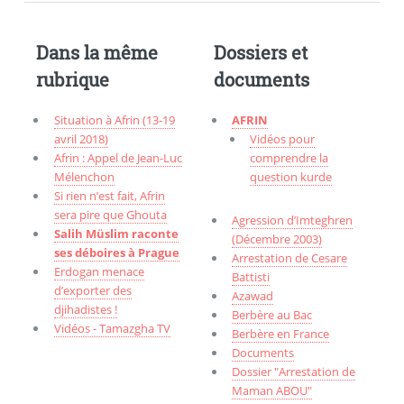
Dans la même
Dossiers et
rubrique
documents
Situation à Afrin (13-19
AFRIN
avril 2018)
Vidéos pour
Afrin : Appel de Jean-Luc
comprendre la
Mélenchon
question kurde
Si rien n’est fait, Afrin
sera pire que Ghouta
Agression d’Imteghren
Salih Müslim raconte
(Décembre 2003)
ses déboires à Prague
Arrestation de Cesare
Erdogan menace
Battisti
d’exporter des
Azawad
djihadistes !
Berbère au Bac
Vidéos - Tamazgha TV
Berbère en France
Documents
Dossier "Arrestation de
Maman ABOU"