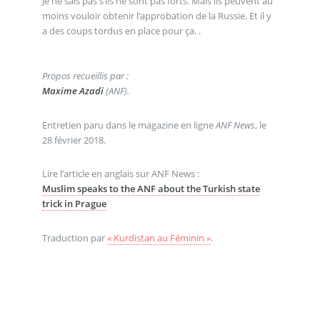
Je ne sais pas s’ils ne sont pas forts. Mais ils peuvent au
moins vouloir obtenir l’approbation de la Russie. Et il y
a des coups tordus en place pour ça. .
Propos recueillis par :
Maxime Azadi
(ANF).
Entretien paru dans le magazine en ligne
ANF News
, le
28 février 2018.
Lire l’article en anglais sur ANF News :
Muslim speaks to the ANF about the Turkish state
trick in Prague
Traduction par
« Kurdistan au Féminin »
.