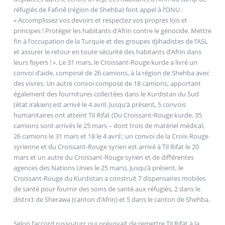
réfugiés de Fafinê (région de Shehba) font appel à l’ONU :
« Accomplissez vos devoirs et respectez vos propres lois et
principes ! Protéger les habitants d’Afrin contre le génocide. Mettre
fin à l’occupation de la Turquie et des groupes djihadistes de l’ASL
et assurer le retour en toute sécurité des habitants d’Afrin dans
leurs foyers ! ». Le 31 mars, le Croissant-Rouge kurde a livré un
convoi d’aide, composé de 26 camions, à la région de Shehba avec
des vivres. Un autre convoi composé de 18 camions, apportant
également des fournitures collectées dans le Kurdistan du Sud
(état irakien) est arrivé le 4 avril. Jusqu’à présent, 5 convois
humanitaires ont atteint Til Rifat (Du Croissant-Rouge kurde, 35
camions sont arrivés le 25 mars – dont trois de matériel médical,
26 camions le 31 mars et 18 le 4 avril ; un convoi de la Croix-Rouge
syrienne et du Croissant-Rouge syrien est arrivé à Til Rifat le 20
mars et un autre du Croissant-Rouge syrien et de différentes
agences des Nations Unies le 25 mars). Jusqu’à présent, le
Croissant-Rouge du Kurdistan a construit 7 dispensaires mobiles
de santé pour fournir des soins de santé aux réfugiés, 2 dans le
district de Sherawa (canton d’Afrin) et 5 dans le canton de Shehba.
Selon l’accord russo-turc qui prévoyait de remettre Til Rifat à la