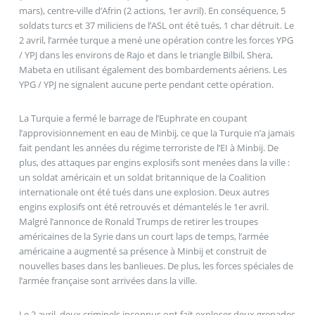
mars), centre-ville d’Afrin (2 actions, 1er avril). En conséquence, 5
soldats turcs et 37 miliciens de l’ASL ont été tués, 1 char détruit. Le
2 avril, l’armée turque a mené une opération contre les forces YPG
/ YPJ dans les environs de Rajo et dans le triangle Bilbil, Shera,
Mabeta en utilisant également des bombardements aériens. Les
YPG / YPJ ne signalent aucune perte pendant cette opération.
La Turquie a fermé le barrage de l’Euphrate en coupant
l’approvisionnement en eau de Minbij, ce que la Turquie n’a jamais
fait pendant les années du régime terroriste de l’EI à Minbij. De
plus, des attaques par engins explosifs sont menées dans la ville :
un soldat américain et un soldat britannique de la Coalition
internationale ont été tués dans une explosion. Deux autres
engins explosifs ont été retrouvés et démantelés le 1er avril.
Malgré l’annonce de Ronald Trumps de retirer les troupes
américaines de la Syrie dans un court laps de temps, l’armée
américaine a augmenté sa présence à Minbij et construit de
nouvelles bases dans les banlieues. De plus, les forces spéciales de
l’armée française sont arrivées dans la ville.
Le 2 avril, deux criminels inconnus ont fait exploser deux grenades