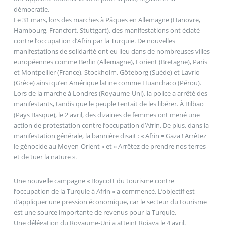
démocratie.
Le 31 mars, lors des marches à Pâques en Allemagne (Hanovre,
Hambourg, Francfort, Stuttgart), des manifestations ont éclaté
contre l’occupation d’Afrin par la Turquie. De nouvelles
manifestations de solidarité ont eu lieu dans de nombreuses villes
européennes comme Berlin (Allemagne), Lorient (Bretagne), Paris
et Montpellier (France), Stockholm, Göteborg (Suède) et Lavrio
(Grèce) ainsi qu’en Amérique latine comme Huanchaco (Pérou).
Lors de la marche à Londres (Royaume-Uni), la police a arrêté des
manifestants, tandis que le peuple tentait de les libérer. À Bilbao
(Pays Basque), le 2 avril, des dizaines de femmes ont mené une
action de protestation contre l’occupation d’Afrin. De plus, dans la
manifestation générale, la bannière disait : « Afrin = Gaza ! Arrêtez
le génocide au Moyen-Orient « et » Arrêtez de prendre nos terres
et de tuer la nature ».
Une nouvelle campagne « Boycott du tourisme contre
l’occupation de la Turquie à Afrin » a commencé. L’objectif est
d’appliquer une pression économique, car le secteur du tourisme
est une source importante de revenus pour la Turquie.
Une délégation du Royaume-Uni a atteint Rojava le 4 avril,