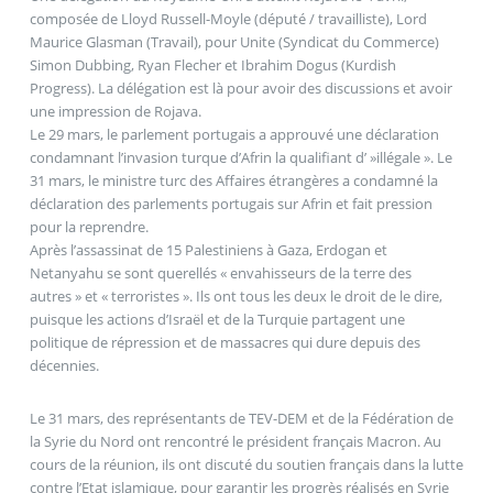
composée de Lloyd Russell-Moyle (député / travailliste), Lord
Maurice Glasman (Travail), pour Unite (Syndicat du Commerce)
Simon Dubbing, Ryan Flecher et Ibrahim Dogus (Kurdish
Progress). La délégation est là pour avoir des discussions et avoir
une impression de Rojava.
Le 29 mars, le parlement portugais a approuvé une déclaration
condamnant l’invasion turque d’Afrin la qualifiant d’ »illégale ». Le
31 mars, le ministre turc des Affaires étrangères a condamné la
déclaration des parlements portugais sur Afrin et fait pression
pour la reprendre.
Après l’assassinat de 15 Palestiniens à Gaza, Erdogan et
Netanyahu se sont querellés « envahisseurs de la terre des
autres » et « terroristes ». Ils ont tous les deux le droit de le dire,
puisque les actions d’Israël et de la Turquie partagent une
politique de répression et de massacres qui dure depuis des
décennies.
Le 31 mars, des représentants de TEV-DEM et de la Fédération de
la Syrie du Nord ont rencontré le président français Macron. Au
cours de la réunion, ils ont discuté du soutien français dans la lutte
contre l’Etat islamique, pour garantir les progrès réalisés en Syrie