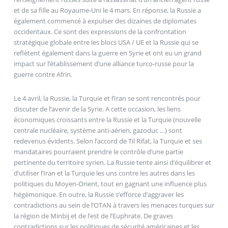
et de sa fille au Royaume-Uni le 4 mars. En réponse, la Russie a
également commencé à expulser des dizaines de diplomates
occidentaux. Ce sont des expressions de la confrontation
stratégique globale entre les blocs USA / UE et la Russie qui se
reflètent également dans la guerre en Syrie et ont eu un grand
impact sur l’établissement d’une alliance turco-russe pour la
guerre contre Afrin.
Le 4 avril, la Russie, la Turquie et l’Iran se sont rencontrés pour
discuter de l’avenir de la Syrie. A cette occasion, les liens
économiques croissants entre la Russie et la Turquie (nouvelle
centrale nucléaire, système anti-aérien, gazoduc …) sont
redevenus évidents. Selon l’accord de Til Rifat, la Turquie et ses
mandataires pourraient prendre le contrôle d’une partie
pertinente du territoire syrien. La Russie tente ainsi d’équilibrer et
d’utiliser l’Iran et la Turquie les uns contre les autres dans les
politiques du Moyen-Orient, tout en gagnant une influence plus
hégémonique. En outre, la Russie s’efforce d’aggraver les
contradictions au sein de l’OTAN à travers les menaces turques sur
la région de Minbij et de l’est de l’Euphrate. De graves
contradictions sur les politiques de sécurité américaines et les