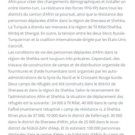
Afrin pour créer des changements démographiques et installer un
ordre islamo-turc. La résistance des forces YPG-YPJ dans tous les
districts du canton d’Afrin se poursuit, ainsi que la résistance des
personnes déplacées d’Afrin dans la région de Sherawa et Shehba.
La Turquie a étendu ses menaces à la région de Til Rifat/Shehba,
Minbij et Shengal. En outre, la tension entre les deux blocs Russie-
Turquie-Iran et la coalition internationale dirigée par les États-Unis
s’accroît.
Les conditions de vie des personnes déplacées d’Afrin dans la
région de Shehba sont toujours très précaires. Cependant, des
travaux de construction de camps et de distribution organisée de
fournitures et d’aide humanitaire sont organisés par les auto-
administrations de la Syrie du Nord et le Croissant-Rouge kurde.
Deux camps de réfugiés ont été construits dans le district de
Sherawa et dans la région de Shehba. Selon le recensement de
l’administration Afrin et Shehba, la situation de déplacement des
réfugiés est la suivante : 24 000 à Til Rifat, 40 000 dans le camp de
Fafînê (maintenant rebaptisé « camp de résistance »), à Shehba
Ehres plus de 37 000, 10 000 dans le district de Kefernayê. 30 000
dans le district de Sherawa d’Afrin, plus de 25 000 dans le sous-
district de Nûbûl-Zehr d’Alep. Et ils estiment 100 000 personnes
déplacées dans le centre d’Alep. Les habitants d’Afrin du camp de