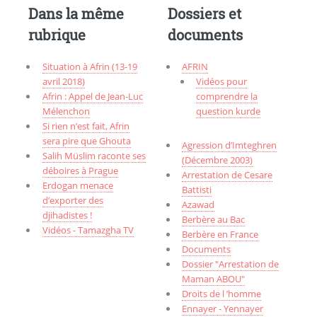
Dans la même
Dossiers et
rubrique
documents
Situation à Afrin (13-19
AFRIN
avril 2018)
Vidéos pour
Afrin : Appel de Jean-Luc
comprendre la
Mélenchon
question kurde
Si rien n’est fait, Afrin
sera pire que Ghouta
Agression d’Imteghren
Salih Müslim raconte ses
(Décembre 2003)
déboires à Prague
Arrestation de Cesare
Erdogan menace
Battisti
d’exporter des
Azawad
djihadistes !
Berbère au Bac
Vidéos - Tamazgha TV
Berbère en France
Documents
Dossier "Arrestation de
Maman ABOU"
Droits de l ’homme
Ennayer - Yennayer