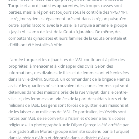
Turquie et aux djihadistes apparentés, les troupes russes sont
parties, mais la région est toujours sous le contrôle des YPG / YPJ.
Le régime syrien est également présent dans la région puisqu’en
outre, après l’accord avec la Russie, la Turquie a amené le groupe
« Jaysh Al-Islam » de l’est de la Gouta à Jarablus. De même, des
combattants djihadistes et leurs familles de la Gouta orientale et
d’Idlib ont été installés à Afrin.
L’armée turque et les djihadistes de l’ASL continuent à piller des
propriétés, à menacer et à kidnapper des civils. Selon des
informations, des dizaines de filles et de femmes ont été enlevées
dans la ville d’Afrin. Surtout, un commandant de la brigade Hamza
a visité les quartiers où se trouvaient des jeunes femmes qui sont
détenues dans des maisons près de la rue Vilayat, dans le centre-
ville. Ici, des femmes sont violées de la part de soldats turcs et de
miliciens de l’ASL. Les gens sont forcés de quitter leurs maisons et
de les laisser aux miliciens de l’ASL. En particulier, les Yézidis sont
forcés par l’ASL de se convertir à l’islam et d’obéir à leurs « codes
religieux ». La photographe kurde Dilşan Qereçol a été arrêtée par
la brigade Sultan Murad (groupe islamiste soutenu par la Turquie)
dans la région d’Afrin et déportée dans le district d’Azaz.