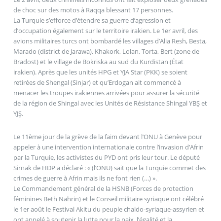
de choc sur des motos à Raqqa blessant 17 personnes.
La Turquie s’efforce d’étendre sa guerre d’agression et
d’occupation également sur le territoire irakien. Le 1er avril, des
avions militaires turcs ont bombardé les villages d’Alia Resh, Besta,
Marado (district de Jarawa), Khakork, Lolan, Torta, Bert (zone de
Bradost) et le village de Bokriska au sud du Kurdistan (État
irakien). Après que les unités HPG et YJA Star (PKK) se soient
retirées de Shengal (Sinjar) et qu’Erdogan ait commencé à
menacer les troupes irakiennes arrivées pour assurer la sécurité
de la région de Shingal avec les Unités de Résistance Shingal YBŞ et
YJŞ.
Le 11ème jour de la grève de la faim devant l’ONU à Genève pour
appeler à une intervention internationale contre l’invasion d’Afrin
par la Turquie, les activistes du PYD ont pris leur tour. Le député
Sirnak de HDP a déclaré : « (l’ONU) sait que la Turquie commet des
crimes de guerre à Afrin mais ils ne font rien (…) ».
Le Commandement général de la HSNB (Forces de protection
féminines Beth Nahrin) et le Conseil militaire syriaque ont célébré
le 1er août le Festival Akitu du peuple chaldo-syriaque-assyrien et
ont appelé à soutenir la lutte pour la paix, l’égalité et la