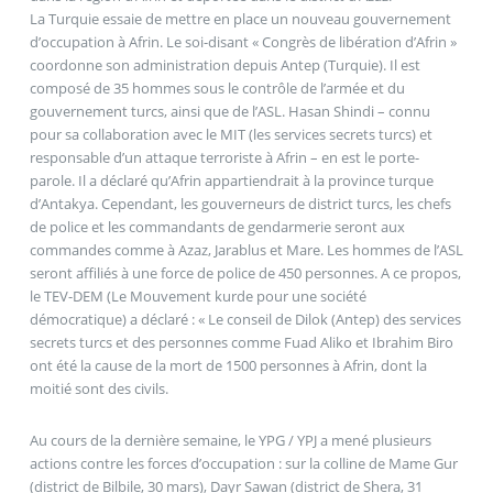
La Turquie essaie de mettre en place un nouveau gouvernement
d’occupation à Afrin. Le soi-disant « Congrès de libération d’Afrin »
coordonne son administration depuis Antep (Turquie). Il est
composé de 35 hommes sous le contrôle de l’armée et du
gouvernement turcs, ainsi que de l’ASL. Hasan Shindi – connu
pour sa collaboration avec le MIT (les services secrets turcs) et
responsable d’un attaque terroriste à Afrin – en est le porte-
parole. Il a déclaré qu’Afrin appartiendrait à la province turque
d’Antakya. Cependant, les gouverneurs de district turcs, les chefs
de police et les commandants de gendarmerie seront aux
commandes comme à Azaz, Jarablus et Mare. Les hommes de l’ASL
seront affiliés à une force de police de 450 personnes. A ce propos,
le TEV-DEM (Le Mouvement kurde pour une société
démocratique) a déclaré : « Le conseil de Dilok (Antep) des services
secrets turcs et des personnes comme Fuad Aliko et Ibrahim Biro
ont été la cause de la mort de 1500 personnes à Afrin, dont la
moitié sont des civils.
Au cours de la dernière semaine, le YPG / YPJ a mené plusieurs
actions contre les forces d’occupation : sur la colline de Mame Gur
(district de Bilbile, 30 mars), Dayr Sawan (district de Shera, 31