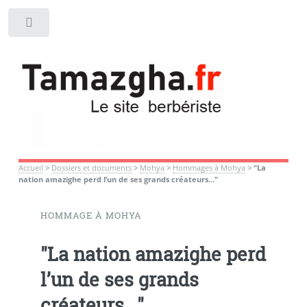
Toggle
Accueil
>
Dossiers et documents
>
Mohya
>
Hommages à Mohya
>
"La
nation amazighe perd l’un de ses grands créateurs..."
HOMMAGE À MOHYA
"La nation amazighe perd
l’un de ses grands
créateurs..."