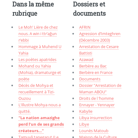
Dans la même
Dossiers et
rubrique
documents
Le Moh’ Lière de chez
AFRIN
nous. A win i ttr’ağun
Agression d’Imteghren
r’ebbi
(Décembre 2003)
Hommage à Muhend U
Arrestation de Cesare
Yahia
Battisti
Les poètes apatrides
Azawad
Mohand ou Yahia
Berbère au Bac
(Mohia), dramaturge et
Berbère en France
poète
Documents
Décès de Mohya et
Dossier "Arrestation de
recueillement à Tizi-
Maman ABOU"
Ouzou
Droits de l ’homme
L’illustre Mohya nous a
Ennayer - Yennayer
quitté.
Kabylie
"La nation amazighe
Libya insurrection
perd l’un de ses grands
Libye
créateurs..."
Lounès Matoub
Tamuγli tanegarut (Le
Maison de la Culture