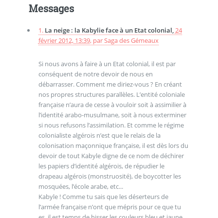
Messages
1.
La neige : la Kabylie face à un Etat colonial,
24
février 2012, 13:39
,
par
Saga des Gémeaux
Si nous avons à faire à un Etat colonial, il est par
conséquent de notre devoir de nous en
débarrasser. Comment me diriez-vous ? En créant
nos propres structures parallèles. L’entité coloniale
française n’aura de cesse à vouloir soit à assimilier à
l’identité arabo-musulmane, soit à nous exterminer
si nous refusons l’assimilation. Et comme le régime
colonialiste algérois n’est que le relais de la
colonisation maçonnique française, il est dès lors du
devoir de tout Kabyle digne de ce nom de déchirer
les papiers d’identité algérois, de répudier le
drapeau algérois (monstruosité), de boycotter les
mosquées, l’école arabe, etc...
Kabyle ! Comme tu sais que les déserteurs de
l’armée française n’ont que mépris pour ce que tu
es, il est temps de hisser les couleurs bleu et jaune