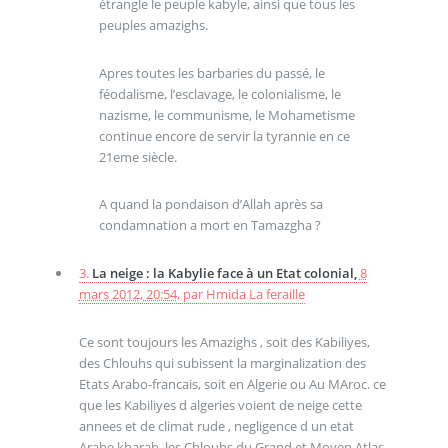
étrangle le peuple kabyle, ainsi que tous les
peuples amazighs.
Apres toutes les barbaries du passé, le
féodalisme, l’esclavage, le colonialisme, le
nazisme, le communisme, le Mohametisme
continue encore de servir la tyrannie en ce
21eme siècle.
A quand la pondaison d’Allah après sa
condamnation a mort en Tamazgha ?
3.
La neige : la Kabylie face à un Etat colonial,
8
mars 2012, 20:54
,
par
Hmida La feraille
Ce sont toujours les Amazighs , soit des Kabiliyes,
des Chlouhs qui subissent la marginalization des
Etats Arabo-francais, soit en Algerie ou Au MAroc. ce
que les Kabiliyes d algeries voient de neige cette
annees et de climat rude , negligence d un etat
Arabe kharab, les Chlouhs du Grand et Moyen Atlas