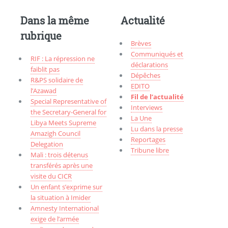
Dans la même
Actualité
rubrique
Brèves
Communiqués et
RIF : La répression ne
déclarations
faiblit pas
Dépêches
R&PS solidaire de
EDITO
l’Azawad
Fil de l’actualité
Special Representative of
Interviews
the Secretary-General for
La Une
Libya Meets Supreme
Lu dans la presse
Amazigh Council
Reportages
Delegation
Tribune libre
Mali : trois détenus
transférés après une
visite du CICR
Un enfant s’exprime sur
la situation à Imider
Amnesty International
exige de l’armée