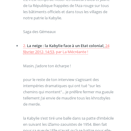
de ta République frappées de l’Aza rouge sur tous
les bâtiments officiels et dans tous les villages de
notre patrie la Kabylie.
Saga des Gémeaux
2.
La neige : la Kabylie face à un Etat colonial,
24
février 2012, 14:53
,
par
La Mécréante !
Masin, j’adore ton écharpe !
pour le reste de ton interview s’agissant des
intempéries dramatiques qui ont tué "sur les
chemins qui montent"... je préfère fermer ma gueule
tellement j’ai envie de maudire tous les khrozbyles
de merde.
la Kabylie s’est tiré une balle dans sa patte d’imbécile
en suivant les iZlamo-zaouïstes de 1954. Bien fait
pour sa gueule ! Elle n’avait qu’à se battre pour elle-