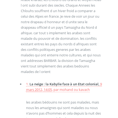
l ont subi durant des siecles. Chaque Annees les
Chlouhs souffrent d un hiver froid a comparer a
celui des Alpes en france. Je reve de voir un jour ou
notre drapeau d honneur et d unite sera le
drappeau officiel d un pays Tamazgha du Nord d
afrique. car tout s implement les arabes sont
malade du pouvoir et de domination. les conflits
existant entres les pays du nords d afriques sont
des conflits politiques generes par les arabes
malades qui ont enterre notre cultures, et qui nous
ont addresses BARBAR. la division de Tamazgha
vient tout simplement des arabes bedouins
malades de l orient
1.
La neige : la Kabylie face à un Etat colonial,
9
mars 2012, 14:05
,
par
mohand ou kavach
les arabes bédouins ne sont pas malades, mais
nous les amazignes qui sont malades ou nous
n’avons pas d’hommes et cela depuis la nuit des