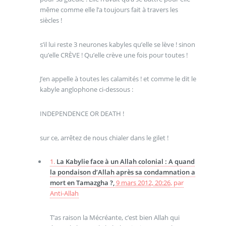
même comme elle l’a toujours fait à travers les
siècles !
s’il lui reste 3 neurones kabyles qu’elle se lève ! sinon
qu’elle CRÈVE ! Qu’elle crève une fois pour toutes !
J’en appelle à toutes les calamités ! et comme le dit le
kabyle anglophone ci-dessous :
INDEPENDENCE OR DEATH !
sur ce, arrêtez de nous chialer dans le gilet !
1.
La Kabylie face à un Allah colonial : A quand
la pondaison d’Allah après sa condamnation a
mort en Tamazgha ?,
9 mars 2012, 20:26
,
par
Anti-Allah
T’as raison la Mécréante, c’est bien Allah qui