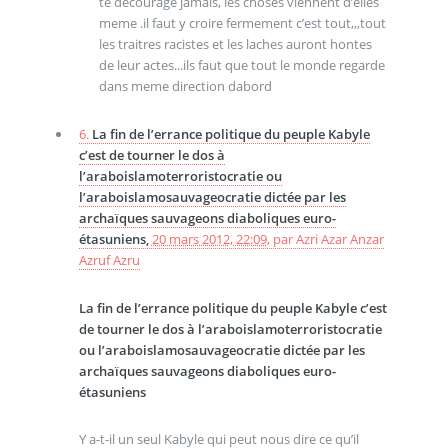
te decourage jamais, les choses viennent d’elles
meme .il faut y croire fermement c’est tout,,,tout
les traitres racistes et les laches auront hontes
de leur actes...ils faut que tout le monde regarde
dans meme direction dabord
6.
La fin de l’errance politique du peuple Kabyle
c’est de tourner le dos à
l’araboislamoterroristocratie ou
l’araboislamosauvageocratie dictée par les
archaïques sauvageons diaboliques euro-
étasuniens,
20 mars 2012, 22:09
,
par
Azri Azar Anzar
Azruf Azru
La fin de l’errance politique du peuple Kabyle c’est
de tourner le dos à l’araboislamoterroristocratie
ou l’araboislamosauvageocratie dictée par les
archaïques sauvageons diaboliques euro-
étasuniens
Y a-t-il un seul Kabyle qui peut nous dire ce qu’il