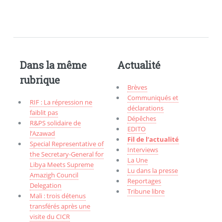
Dans la même
Actualité
rubrique
Brèves
Communiqués et
RIF : La répression ne
déclarations
faiblit pas
Dépêches
R&PS solidaire de
EDITO
l’Azawad
Fil de l’actualité
Special Representative of
Interviews
the Secretary-General for
La Une
Libya Meets Supreme
Lu dans la presse
Amazigh Council
Reportages
Delegation
Tribune libre
Mali : trois détenus
transférés après une
visite du CICR