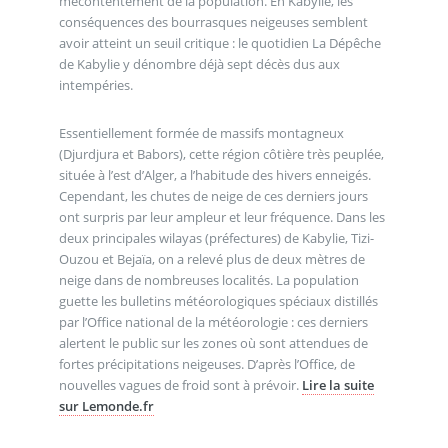
mécontentement de la population. En Kabylie, les
conséquences des bourrasques neigeuses semblent
avoir atteint un seuil critique : le quotidien La Dépêche
de Kabylie y dénombre déjà sept décès dus aux
intempéries.
Essentiellement formée de massifs montagneux
(Djurdjura et Babors), cette région côtière très peuplée,
située à l’est d’Alger, a l’habitude des hivers enneigés.
Cependant, les chutes de neige de ces derniers jours
ont surpris par leur ampleur et leur fréquence. Dans les
deux principales wilayas (préfectures) de Kabylie, Tizi-
Ouzou et Bejaïa, on a relevé plus de deux mètres de
neige dans de nombreuses localités. La population
guette les bulletins météorologiques spéciaux distillés
par l’Office national de la météorologie : ces derniers
alertent le public sur les zones où sont attendues de
fortes précipitations neigeuses. D’après l’Office, de
nouvelles vagues de froid sont à prévoir.
Lire la suite
sur Lemonde.fr