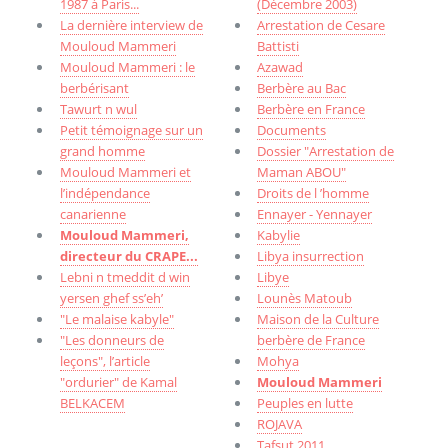
1987 à Paris...
(Décembre 2003)
La dernière interview de
Arrestation de Cesare
Mouloud Mammeri
Battisti
Mouloud Mammeri : le
Azawad
berbérisant
Berbère au Bac
Tawurt n wul
Berbère en France
Petit témoignage sur un
Documents
grand homme
Dossier "Arrestation de
Mouloud Mammeri et
Maman ABOU"
l’indépendance
Droits de l ’homme
canarienne
Ennayer - Yennayer
Mouloud Mammeri,
Kabylie
directeur du CRAPE...
Libya insurrection
Lebni n tmeddit d win
Libye
yersen ghef ss’eh’
Lounès Matoub
"Le malaise kabyle"
Maison de la Culture
"Les donneurs de
berbère de France
leçons", l’article
Mohya
"ordurier" de Kamal
Mouloud Mammeri
BELKACEM
Peuples en lutte
ROJAVA
Tafsut 2011