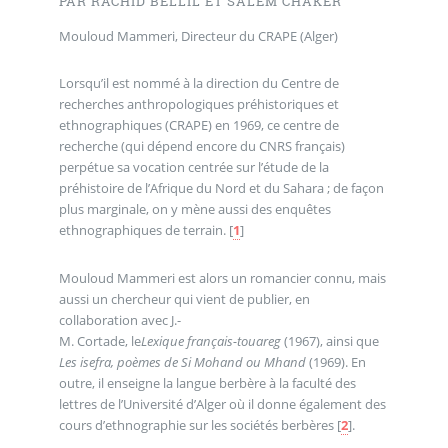
PAR RACHID BELLIL ET SALEM CHAKER
Mouloud Mammeri, Directeur du CRAPE (Alger)
Lorsqu’il est nommé à la direction du Centre de
recherches anthropologiques préhistoriques et
ethnographiques (CRAPE) en 1969, ce centre de
recherche (qui dépend encore du CNRS français)
perpétue sa vocation centrée sur l’étude de la
préhistoire de l’Afrique du Nord et du Sahara ; de façon
plus marginale, on y mène aussi des enquêtes
ethnographiques de terrain.
[
1
]
Mouloud Mammeri est alors un romancier connu, mais
aussi un chercheur qui vient de publier, en
collaboration avec J.-
M. Cortade, le
Lexique français-touareg
(1967), ainsi que
Les isefra, poèmes de Si Mohand ou Mhand
(1969). En
outre, il enseigne la langue berbère à la faculté des
lettres de l’Université d’Alger où il donne également des
cours d’ethnographie sur les sociétés berbères
[
2
]
.