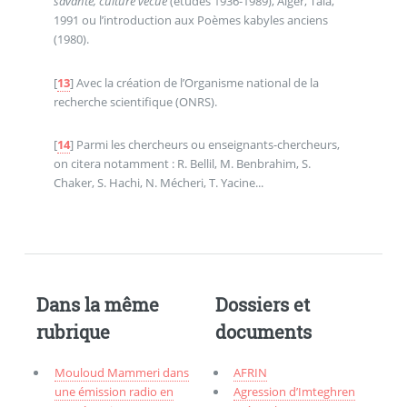
savante, culture vécue
(études 1936-1989), Alger, Tala,
1991 ou l’introduction aux Poèmes kabyles anciens
(1980).
[
13
]
Avec la création de l’Organisme national de la
recherche scientifique (ONRS).
[
14
]
Parmi les chercheurs ou enseignants-chercheurs,
on citera notamment : R. Bellil, M. Benbrahim, S.
Chaker, S. Hachi, N. Mécheri, T. Yacine...
Dans la même
Dossiers et
rubrique
documents
Mouloud Mammeri dans
AFRIN
une émission radio en
Agression d’Imteghren