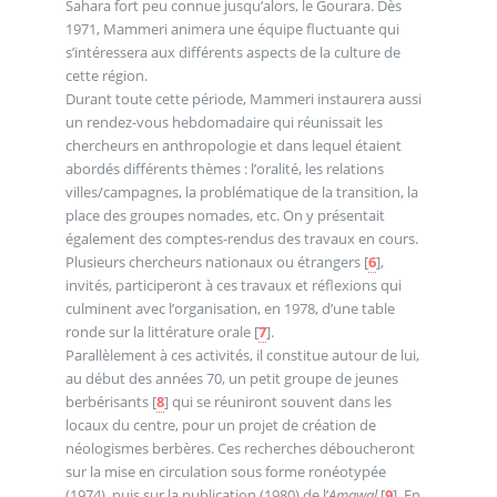
Sahara fort peu connue jusqu’alors, le Gourara. Dès
1971, Mammeri animera une équipe fluctuante qui
s’intéressera aux différents aspects de la culture de
cette région.
Durant toute cette période, Mammeri instaurera aussi
un rendez-vous hebdomadaire qui réunissait les
chercheurs en anthropologie et dans lequel étaient
abordés différents thèmes : l’oralité, les relations
villes/campagnes, la problématique de la transition, la
place des groupes nomades, etc. On y présentait
également des comptes-rendus des travaux en cours.
Plusieurs chercheurs nationaux ou étrangers
[
6
]
,
invités, participeront à ces travaux et réflexions qui
culminent avec l’organisation, en 1978, d’une table
ronde sur la littérature orale
[
7
]
.
Parallèlement à ces activités, il constitue autour de lui,
au début des années 70, un petit groupe de jeunes
berbérisants
[
8
]
qui se réuniront souvent dans les
locaux du centre, pour un projet de création de
néologismes berbères. Ces recherches déboucheront
sur la mise en circulation sous forme ronéotypée
(1974), puis sur la publication (1980) de l’
Amawal
[
9
]
. En