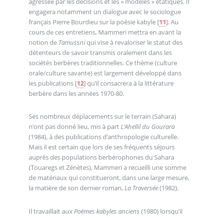
agressée par les décisions et les « modèles » étatiques. Il
engagera notamment un dialogue avec le sociologue
français Pierre Bourdieu sur la poésie kabyle
[
11
]
. Au
cours de ces entretiens, Mammeri mettra en avant la
notion de
Tamussni
qui vise à revaloriser le statut des
détenteurs de savoir transmis oralement dans les
sociétés berbères traditionnelles. Ce thème (culture
orale/culture savante) est largement développé dans
les publications
[
12
]
qu’il consacrera à la littérature
berbère dans les années 1970-80.
Ses nombreux déplacements sur le terrain (Sahara)
n’ont pas donné lieu, mis à part
L’Ahellil du Gourara
(1984), à des publications d’anthropologie culturelle.
Mais il est certain que lors de ses fréquents séjours
auprès des populations berbérophones du Sahara
(Touaregs et Zénètes), Mammeri a recueilli une somme
de matériaux qui constitueront, dans une large mesure,
la matière de son dernier roman,
La Traversée
(1982).
Il travaillait aux
Poèmes kabyles anciens
(1980) lorsqu’il