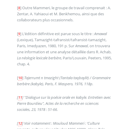
[
8
]
Outre Mammeri, le groupe de travail comprenait : A.
Zentar, A. Yahiaoui et M. Benkhemou, ainsi que des
collaborateurs plus occasionnels.
[
9
]
L’édition définitive est parue sous le titre :
Amawal
(Lexique), Tamazight-tafransist/tafransist-tamazight,
Paris, Imedyazen, 1980, 191 p. Sur
Amawal
, on trouvera
une information et une analyse détaillée dans R. Achab,
La néologie lexicale berbère
, Paris/Louvain, Peeters, 1995,
chap. 4.
[
10
]
Tajerrumt n tmazight (Tantala taqbaylit) / Grammaire
berbère (kabyle), Paris, F. Maspero, 1976, 118p.
[
11
]
"Dialogue sur la poésie orale en kabyle. Entretien avec
Pierre Bourdieu",
Actes de la recherche en sciences
sociales
, 23, 1978 : 51-66.
[
12
]
Voir notamment : Mouloud Mammeri : ‘Culture