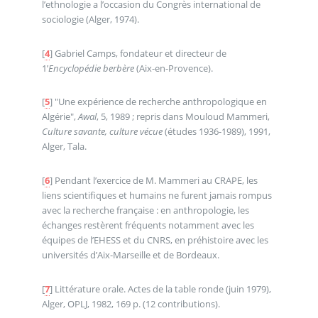
l’ethnologie a l’occasion du Congrès international de
sociologie (Alger, 1974).
[
4
]
Gabriel Camps, fondateur et directeur de
1’
Encyclopédie berbère
(Aix-en-Provence).
[
5
]
"Une expérience de recherche anthropologique en
Algérie",
Awal
, 5, 1989 ; repris dans Mouloud Mammeri,
Culture savante, culture vécue
(études 1936-1989), 1991,
Alger, Tala.
[
6
]
Pendant l’exercice de M. Mammeri au CRAPE, les
liens scientifiques et humains ne furent jamais rompus
avec la recherche française : en anthropologie, les
échanges restèrent fréquents notamment avec les
équipes de l’EHESS et du CNRS, en préhistoire avec les
universités d’Aix-Marseille et de Bordeaux.
[
7
]
Littérature orale. Actes de la table ronde (juin 1979),
Alger, OPLJ, 1982, 169 p. (12 contributions).