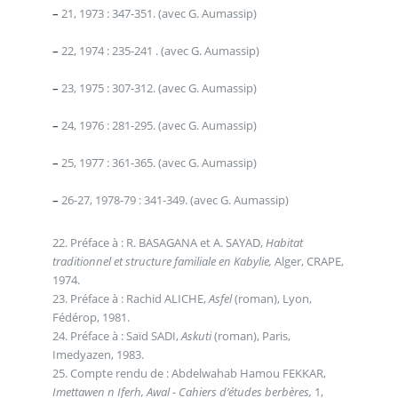
–
21, 1973 : 347-351. (avec G. Aumassip)
–
22, 1974 : 235-241 . (avec G. Aumassip)
–
23, 1975 : 307-312. (avec G. Aumassip)
–
24, 1976 : 281-295. (avec G. Aumassip)
–
25, 1977 : 361-365. (avec G. Aumassip)
–
26-27, 1978-79 : 341-349. (avec G. Aumassip)
22. Préface à : R. BASAGANA et A. SAYAD,
Habitat
traditionnel et structure familiale en Kabylie,
Alger, CRAPE,
1974.
23. Préface à : Rachid ALICHE,
Asfel
(roman), Lyon,
Fédérop, 1981.
24. Préface à : Saïd SADI,
Askuti
(roman), Paris,
Imedyazen, 1983.
25. Compte rendu de : Abdelwahab Hamou FEKKAR,
Imettawen n Iferh, Awal - Cahiers d’études berbères,
1,