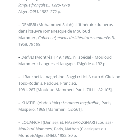
langue française... 1920-1978,
Alger, OPU, 1982, 272 p.
–
DEMBRI (Mohammed Salah) : L’itinéraire du héros
dans l’œuvre romanesque de Mouloud
Mammeri,
Cahiers algériens de littérature comparée,
3,
1968, 79 : 99.
–
Dérives
[Montréal], 49, 1985, n° spécial « Mouloud
Mammeri : Langues et langage d’Algérie », 132 p.
–
Il Banchetta magrebino. Saggi critici. A cura di Giuliano
Toso-Rodinis, Padoue, Francisci,
1981. 287 [Mouloud Mammeri. Par L. ZILLI : 82-105].
–
KHATIBI (Abdelkébir) :
Le roman maghrébin,
Paris,
Maspero, 1968 [Mammeri : 52-561].
–
LOUANCHI (Denise), EL HASSAR-ZGHARI (Louisa) -
Mouloud Mammeri,
Paris, Nathan (Classiques du
Monde)/Alger, SNED, 1982, 80 p.