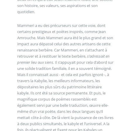
son histoire, ses valeurs, ses aspirations et son
quotidien.
Mammeri a eu des précurseurs sur cette voie, dont
certains prestigieux et poètes inspirés, comme Jean
Amrouche. Mais Mammeri aura été le plus grand et son
impact aura dépassé celui des autres artisans de cette
renaissance berbère. Car Mammeri, en s’attachant à
retrouver et à restituer le texte berbère,
s’adressait en
premier lieu aux siens.
Il s’appuyait pour cela d’abord sur
une solide tradition familiale, il en a souvent témoigné.
Mais il connaissait aussi - et cela est parfois ignoré -, à
travers la Kabylie, les meilleurs informateurs, les
dépositaires les plus sûrs du patrimoine littéraire
kabyle. Ils ont été sa source permanente. Et puis, le
magnifique corpus de poèmes rassemblés est
également servi par une belle traduction, œuvre elle-
même d’un vrai poète, dans les deux langues qu’il
mettait côte à côte. De là vient la puissance de ces livres
à deux publics simultanés, le kabyle et l’universel. A la
fois, ils réactualisent et fixent pour les Kabyles un