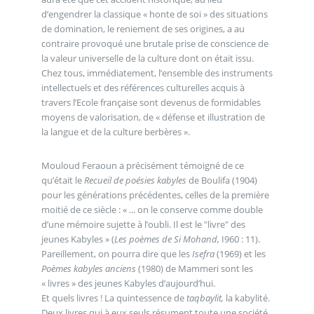
d’engendrer la classique « honte de soi » des situations
de domination, le reniement de ses origines, a au
contraire provoqué une brutale prise de conscience de
la valeur universelle de la culture dont on était issu.
Chez tous, immédiatement, l’ensemble des instruments
intellectuels et des références culturelles acquis à
travers l’Ecole française sont devenus de formidables
moyens de valorisation, de « défense et illustration de
la langue et de la culture berbères ».
Mouloud Feraoun a précisément témoigné de ce
qu’était le
Recueil de poésies kabyles
de Boulifa (1904)
pour les générations précédentes, celles de la première
moitié de ce siècle : « ... on le conserve comme double
d’une mémoire sujette à l’oubli. Il est le "livre" des
jeunes Kabyles » (
Les poèmes de Si Mohand,
I960 : 11).
Pareillement, on pourra dire que les
Isefra
(1969) et les
Poèmes kabyles anciens
(1980) de Mammeri sont les
« livres » des jeunes Kabyles d’aujourd’hui.
Et quels livres ! La quintessence de
taqbaylit,
la kabylité.
Deux livres qui à eux seuls résument toute une société,