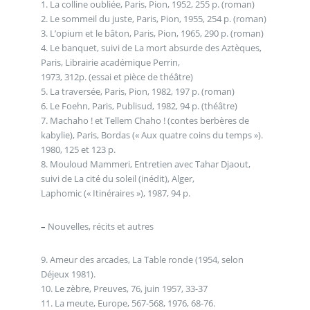
1. La colline oubliée, Paris, Pion, 1952, 255 p. (roman)
2. Le sommeil du juste, Paris, Pion, 1955, 254 p. (roman)
3. L’opium et le bâton, Paris, Pion, 1965, 290 p. (roman)
4. Le banquet, suivi de La mort absurde des Aztèques,
Paris, Librairie académique Perrin,
1973, 312p. (essai et pièce de théâtre)
5. La traversée, Paris, Pion, 1982, 197 p. (roman)
6. Le Foehn, Paris, Publisud, 1982, 94 p. (théâtre)
7. Machaho ! et Tellem Chaho ! (contes berbères de
kabylie), Paris, Bordas (« Aux quatre coins du temps »).
1980, 125 et 123 p.
8. Mouloud Mammeri, Entretien avec Tahar Djaout,
suivi de La cité du soleil (inédit), Alger,
Laphomic (« Itinéraires »), 1987, 94 p.
–
Nouvelles, récits et autres
9. Ameur des arcades, La Table ronde (1954, selon
Déjeux 1981).
10. Le zèbre, Preuves, 76, juin 1957, 33-37
11. La meute, Europe, 567-568, 1976, 68-76.