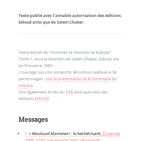
Texte publié avec l’aimable autorisation des éditions
Edisud ainsi que de Salem Chaker.
Texte extrait de "Hommes et Femmes de Kabylie",
Tome 1, sous la direction de Salem Chaker, Edisud, Aix-
en-Provence, 2001.
L’ouvrage sus-cité comporte 38 notices relatives à 34
personnages :
voir la présentation et le sommaire du
volume.
Voir également le site du
CRB
ainsi que celui des
éditions
EDISUD
Messages
1.
> Mouloud Mammeri : le berbérisant,
23 janvier
2006, 15:41
,
par
groupe"rega" de tazmalt