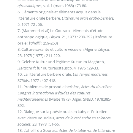
afroasiatiques,
vol. 1 (mars 1968) : 73-80.
6. Eléments originels et éléments acquis dans la
littérature orale berbère,
Littérature orale arabo-berbère,
5, 1971-72 : 56.
7. [Mammeri et al] Le Gourara - éléments d’étude
anthropologique,
Libyca,
21, 1973 : 239-292 (littérature
orale : l’
ahellil
: 259-263)
8. Culture savante et culture vécue en Algérie,
Libyca,
23, 1975 (1977) : 211-220.
9. Gelebte Kultur und légitime Kultur im Maghreb,
‚Zeitschrift fur Kulturaustauscb, 4, 1975 : 29-33.
10. La littérature berbère orale,
Les Temps modernes,
375bis, 1977 : 407-418.
11. Problèmes de prosodie berbère,
Actes du deuxième
Congrès international d’études des cultures
méditerranéennes
(Malte 1973), Alger, SNED, 1978:385-
392.
12. Dialogue sur la poésie orale en kabyle. Entretien
avec Pierre Bourdieu,
Actes de la recherche en sciences
sociales,
23, 1978 : 51-66.
13. L’ahellil du Gourara,
Actes de la table ronde Littérature