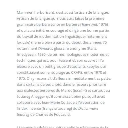
Mammeri herborisant, c’est aussi l’artisan de la langue.
Artisan de la langue qui nous aura laissé la première
grammaire berbère écrite en berbère (
Tajerrumt,
1976)
et qui aura initié, encouragé et dirigé une bonne partie
du travail de modernisation linguistique (notamment
lexicale) mené à bien à partir du début des années 70,
notamment l’
Amawal,
glossaire anonyme (Paris,
Imedyazen, 1980) de termes néologiques modernes et
techniques qui est, pour l’essentiel, son œuvre : il l’a
élaboré avec un petit groupe d’étudiants kabyles qui
constituaient son entourage au CRAPE, entre 1970 et
1975. On y reconnaît d’ailleurs immédiatement sa patte,
dans certains de ses choix, dans le recours prioritaire
aux dialectes berbères du Maroc (
tacelhit
) et surtout au
touareg Ahaggar qu’il connaissait bien puisqu’il avait
collaboré avec Jean-Marie Cortade à l’élaboration de
l’index inverse (français/touareg) du
Dictionnaire
touareg
de Charles de Foucauld.
Mammeri berbérisant, c’était enfin le pédagogue de la