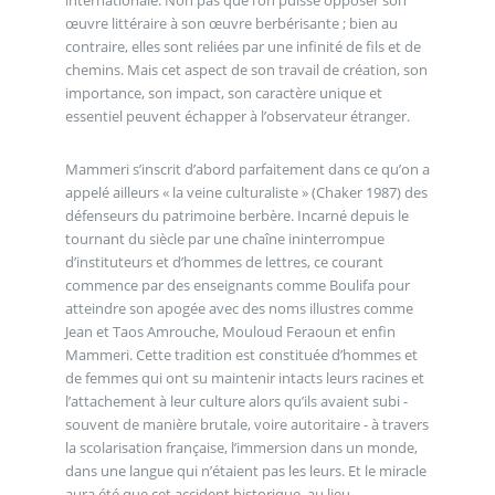
internationale. Non pas que l’on puisse opposer son
œuvre littéraire à son œuvre berbérisante ; bien au
contraire, elles sont reliées par une infinité de fils et de
chemins. Mais cet aspect de son travail de création, son
importance, son impact, son caractère unique et
essentiel peuvent échapper à l’observateur étranger.
Mammeri s’inscrit d’abord parfaitement dans ce qu’on a
appelé ailleurs « la veine culturaliste » (Chaker 1987) des
défenseurs du patrimoine berbère. Incarné depuis le
tournant du siècle par une chaîne ininterrompue
d’instituteurs et d’hommes de lettres, ce courant
commence par des enseignants comme Boulifa pour
atteindre son apogée avec des noms illustres comme
Jean et Taos Amrouche, Mouloud Feraoun et enfin
Mammeri. Cette tradition est constituée d’hommes et
de femmes qui ont su maintenir intacts leurs racines et
l’attachement à leur culture alors qu’ils avaient subi -
souvent de manière brutale, voire autoritaire - à travers
la scolarisation française, l’immersion dans un monde,
dans une langue qui n’étaient pas les leurs. Et le miracle
aura été que cet accident historique, au lieu