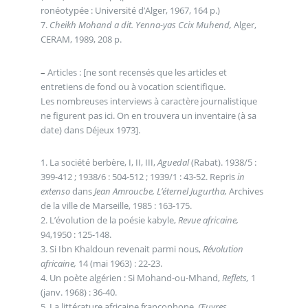
ronéotypée : Université d’Alger, 1967, 164 p.)
7.
Cheikh Mohand a dit. Yenna-yas Ccix Muhend,
Alger,
CERAM, 1989, 208 p.
–
Articles : [ne sont recensés que les articles et
entretiens de fond ou à vocation scientifique.
Les nombreuses interviews à caractère journalistique
ne figurent pas ici. On en trouvera un inventaire (à sa
date) dans Déjeux 1973].
1. La société berbère, I, II, III,
Aguedal
(Rabat). 1938/5 :
399-412 ; 1938/6 : 504-512 ; 1939/1 : 43-52. Repris
in
extenso
dans
Jean Amroucbe, L’éternel Jugurtha,
Archives
de la ville de Marseille, 1985 : 163-175.
2. L’évolution de la poésie kabyle,
Revue africaine,
94,1950 : 125-148.
3. Si Ibn Khaldoun revenait parmi nous,
Révolution
africaine,
14 (mai 1963) : 22-23.
4. Un poète algérien : Si Mohand-ou-Mhand,
Reflets,
1
(janv. 1968) : 36-40.
5. La littérature africaine francophone,
Œuvres