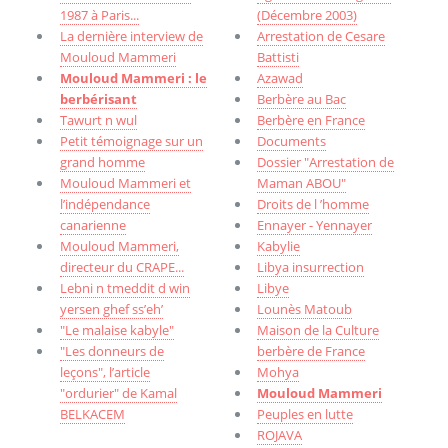
1987 à Paris...
(Décembre 2003)
La dernière interview de
Arrestation de Cesare
Mouloud Mammeri
Battisti
Mouloud Mammeri : le
Azawad
berbérisant
Berbère au Bac
Tawurt n wul
Berbère en France
Petit témoignage sur un
Documents
grand homme
Dossier "Arrestation de
Mouloud Mammeri et
Maman ABOU"
l’indépendance
Droits de l ’homme
canarienne
Ennayer - Yennayer
Mouloud Mammeri,
Kabylie
directeur du CRAPE...
Libya insurrection
Lebni n tmeddit d win
Libye
yersen ghef ss’eh’
Lounès Matoub
"Le malaise kabyle"
Maison de la Culture
"Les donneurs de
berbère de France
leçons", l’article
Mohya
"ordurier" de Kamal
Mouloud Mammeri
BELKACEM
Peuples en lutte
ROJAVA