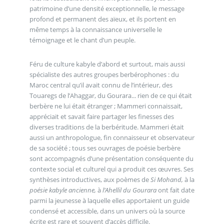
patrimoine d’une densité exceptionnelle, le message
profond et permanent des aïeux, et ils portent en
même temps à la connaissance universelle le
témoignage et le chant d’un peuple.
Féru de culture kabyle d’abord et surtout, mais aussi
spécialiste des autres groupes berbérophones : du
Maroc central qu’il avait connu de l’intérieur, des
Touaregs de l’Ahaggar, du Gourara... rien de ce qui était
berbère ne lui était étranger ; Mammeri connaissait,
appréciait et savait faire partager les finesses des
diverses traditions de la berbéritude. Mammeri était
aussi un anthropologue, fin connaisseur et observateur
de sa société ; tous ses ouvrages de poésie berbère
sont accompagnés d’une présentation conséquente du
contexte social et culturel qui a produit ces œuvres. Ses
synthèses introductives, aux poèmes de
Si Mohand,
à la
poésie kabyle ancienne,
à
l’Ahellil du Gourara
ont fait date
parmi la jeunesse à laquelle elles apportaient un guide
condensé et accessible, dans un univers où la source
écrite est rare et souvent d’accès difficile.