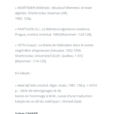
–
MORTIMER (Mildred) :
Mouloud Mammeri, écrivain
algérien,
Sherbrooke, Naaman (Alf),
1982. 120p.
–
PANTUCEK (S.) ;
La littérature algérienne moderne,
Prague, Institut oriental, 1969 [Mammeri : 124-128].
–
YETIV (Isaac) :
Le thème de l’aliénation dans le roman
maghrébin d’expression française,
1952-1956,
Sherbrooke, Université/CELEF, Québec, 1-972
[Mammeri : 114-133].
En kabyle :
–
Awal àef dda Lmulud,
Alger, Asalu, 1981, 158 p. + XXXX
p. - Série de témoignages et de
textes en hommage à M.M., suivie d’une traduction
kabyle de
La cité du soleil
(par I. Ahmed-Zaïd).
Salem CHAKER