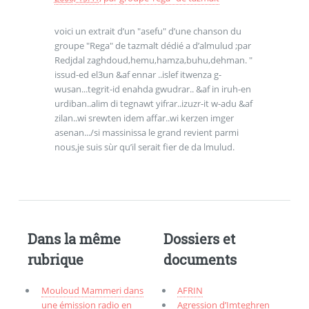
voici un extrait d’un "asefu" d’une chanson du
groupe "Rega" de tazmalt dédié a d’almulud ;par
Redjdal zaghdoud,hemu,hamza,buhu,dehman. "
issud-ed el3un &af ennar ..islef itwenza g-
wusan...tegrit-id enahda gwudrar.. &af in iruh-en
urdiban..alim di tegnawt yifrar..izuzr-it w-adu &af
zilan..wi srewten idem affar..wi kerzen imger
asenan.../si massinissa le grand revient parmi
nous,je suis sùr qu’il serait fier de da lmulud.
Dans la même
Dossiers et
rubrique
documents
Mouloud Mammeri dans
AFRIN
une émission radio en
Agression d’Imteghren