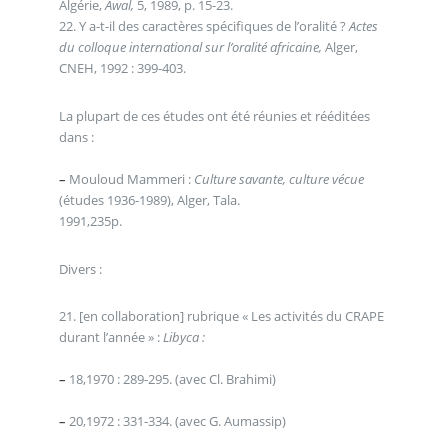
Algérie,
Awal,
5, 1989, p. 15-23.
22. Y a-t-il des caractères spécifiques de l’oralité ?
Actes
du colloque international sur l’oralité africaine,
Alger,
CNEH, 1992 : 399-403.
La plupart de ces études ont été réunies et rééditées
dans :
–
Mouloud Mammeri :
Culture savante, culture vécue
(études 1936-1989), Alger, Tala.
1991,235p.
Divers :
21. [en collaboration] rubrique « Les activités du CRAPE
durant l’année » :
Libyca :
–
18,1970 : 289-295. (avec Cl. Brahimi)
–
20,1972 : 331-334. (avec G. Aumassip)