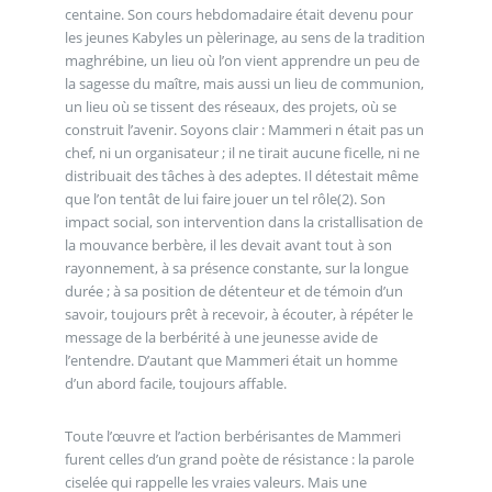
centaine. Son cours hebdomadaire était devenu pour
les jeunes Kabyles un pèlerinage, au sens de la tradition
maghrébine, un lieu où l’on vient apprendre un peu de
la sagesse du maître, mais aussi un lieu de communion,
un lieu où se tissent des réseaux, des projets, où se
construit l’avenir. Soyons clair : Mammeri n était pas un
chef, ni un organisateur ; il ne tirait aucune ficelle, ni ne
distribuait des tâches à des adeptes. Il détestait même
que l’on tentât de lui faire jouer un tel rôle(2). Son
impact social, son intervention dans la cristallisation de
la mouvance berbère, il les devait avant tout à son
rayonnement, à sa présence constante, sur la longue
durée ; à sa position de détenteur et de témoin d’un
savoir, toujours prêt à recevoir, à écouter, à répéter le
message de la berbérité à une jeunesse avide de
l’entendre. D’autant que Mammeri était un homme
d’un abord facile, toujours affable.
Toute l’œuvre et l’action berbérisantes de Mammeri
furent celles d’un grand poète de résistance : la parole
ciselée qui rappelle les vraies valeurs. Mais une