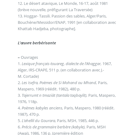
12. Le désert atavique, Le Monde, 16-17, août 1981
(brève nouvelle, préfigurant La Traversée)
13. Hoggar- Tassili. Passion des sables, Alger/Paris,
Bouchène/Messidor/ENAP, 1991 [en collaboration avec
Khattab Hadjeba, photographe].
L’œuvre berbérisante
–
Ouvrages
1.
Lexique français-touareg, dialecte de l’Ahaggar,
1967,
Alger, IRS-CRAPE, 511 p. (en collaboration avec J.-
M. Cortade)
2.
Les Isefra, Poèmes de Si Mohand ou Mhand,
Paris,
Maspero, 1969 (réédit. 1982), 480 p.
3.
Tajerrumt n tmaziàt (tantala taqbaylit),
Paris, Maspero,
1976, 118p.
4.
Poèmes kabyles anciens,
Paris, Maspero, 1980 (réédit.
1987), 470 p.
5.
L’ahellil du Gourara,
Paris, MSH, 1985, 446 p.
6.
Précis de grammaire berbère (kabyle),
Paris, MSH
(Awai), 1986, 136 p. (première édition