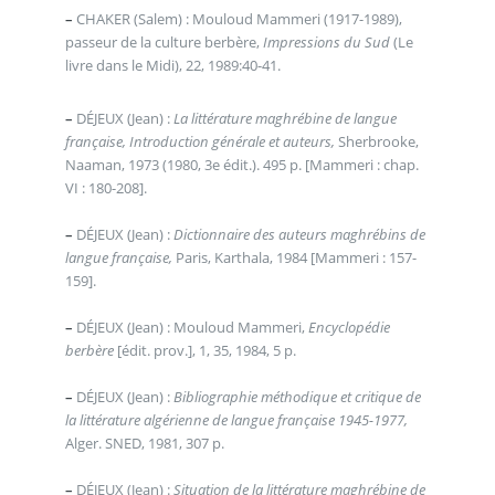
–
CHAKER (Salem) : Mouloud Mammeri (1917-1989),
passeur de la culture berbère,
Impressions du Sud
(Le
livre dans le Midi), 22, 1989:40-41.
–
DÉJEUX (Jean) :
La littérature maghrébine de langue
française, Introduction générale et auteurs,
Sherbrooke,
Naaman, 1973 (1980, 3e édit.). 495 p. [Mammeri : chap.
VI : 180-208].
–
DÉJEUX (Jean) :
Dictionnaire des auteurs maghrébins de
langue française,
Paris, Karthala, 1984 [Mammeri : 157-
159].
–
DÉJEUX (Jean) : Mouloud Mammeri,
Encyclopédie
berbère
[édit. prov.], 1, 35, 1984, 5 p.
–
DÉJEUX (Jean) :
Bibliographie méthodique et critique de
la littérature algérienne de langue française 1945-1977,
Alger. SNED, 1981, 307 p.
–
DÉJEUX (Jean) :
Situation de la littérature maghrébine de