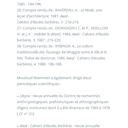
1985 - 194-196.
26. Compte rendu de : RAVÉREAU, A. :
Le Mzab, une
leçon d’architecture, 1981, Awal -
Cahiers d’études berbères,
3 : 218-219.
27. Compte rendu de : DONNADIEU C. et P., DIDILLON
H. et J.-X. :
Habiter le désert,
1984,
Awal - Cahiers d’études
berbères,
3, 1987 : 219-220.
28. Compte rendu de : RYBINSKI A.,
La culture
traditionnelle des Touaregs Kel Ahaggar entre le Xlle et le
XXe,
Thèse de doctorat, 1986 ‘Awal - Cahiers d’études
berbères, 4, 1988 : 186-188.
Mouloud Mammeri a également dirigé deux
périodiques scientifiques :
–
Libyca :
revue annuelle du Centre de recherches
anthropologiques, préhistoriques et ethnographiques
(Alger), institution dont il a été directeur de 1969 à 1978
[ Cf. n° 21].
–
Awal - Cahiers d’études berbères :
revue annuelle