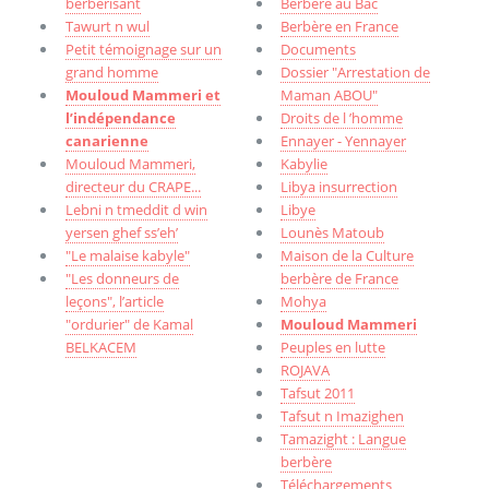
berbérisant
Berbère au Bac
Tawurt n wul
Berbère en France
Petit témoignage sur un
Documents
grand homme
Dossier "Arrestation de
Mouloud Mammeri et
Maman ABOU"
l’indépendance
Droits de l ’homme
canarienne
Ennayer - Yennayer
Mouloud Mammeri,
Kabylie
directeur du CRAPE...
Libya insurrection
Lebni n tmeddit d win
Libye
yersen ghef ss’eh’
Lounès Matoub
"Le malaise kabyle"
Maison de la Culture
"Les donneurs de
berbère de France
leçons", l’article
Mohya
"ordurier" de Kamal
Mouloud Mammeri
BELKACEM
Peuples en lutte
ROJAVA
Tafsut 2011
Tafsut n Imazighen
Tamazight : Langue
berbère
Téléchargements