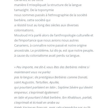
manière il m’expliquait la structure de la langue
tamazight. De la toponymie
nous sommes passés à l’ethnographie de la société
berbère, cette société qui
a résisté tout au long des siècles aux diverses
colonisations.
Mouloud m’a parlé alors de l’anthropologie culturelle et
de l’importance que nous avions nous autres
Canariens, à connaître notre passé et notre origine
ancestrale. Le problème, lui dis-je, est que notre peuple,
à cause du colonialisme avait perdu sa langue.
« Peu importe, me dit-il, vous êtes des Berbères même si
maintenant vous ne parlez
pas la langue ; de prestigieux Berbères comme Donati,
saint Augustin, Tertullien, Apulée,
qui pourtant parlaient en latin ; Septime Sévère qui devint
empereur, s’exprimait également
en latin et pourtant il était berbère. Ibn Khaldoun, parlait,
s’exprimait et écrivait en arabe ou
Kateb Yacine en français, mais cela n’empêche pas qu’ils