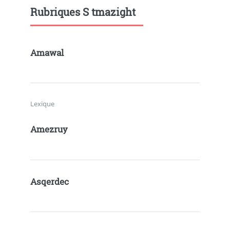
Rubriques S tmazight
Amawal
Lexique
Amezruy
Asqerdec