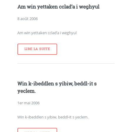
Am win yettaken cclad’a i weghyul
8 août 2006
Am win yettaken cclad’a i weghyul
LIRE LA SUITE
Win k-ibeddlen s yibiw, beddl-it s
yeclem.
1er mai 2006
Win k-ibeddlen s yibiw, beddl-it s yeclem.