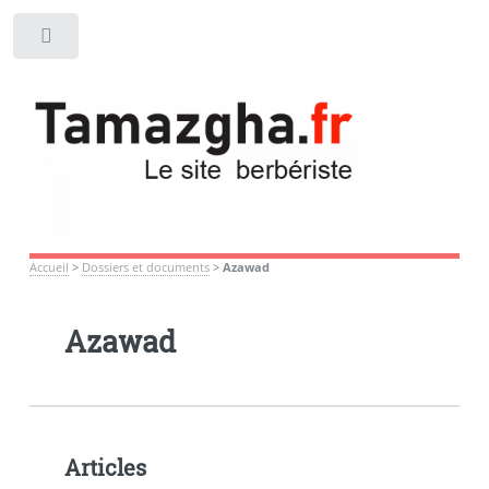
Toggle
Accueil
>
Dossiers et documents
>
Azawad
Azawad
Articles