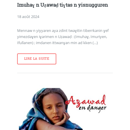
Imuhaɣ n Uẓawaḍ tiɣtas n yisnugguren
18 août 2024
Mennaw n yiyyaren aya zdint twaɣitin tiberrkanin ɣef
yimezdaɣen iɣarimen n Uẓawaḍ : (Imuhaɣ, Imuriyen,
Ifullanen) ; imdanen ittwanɣan min ad kken (…)
LIRE LA SUITE