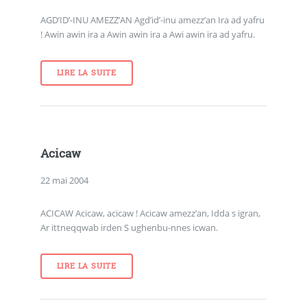
AGD’ID’-INU AMEZZ’AN Agd’id’-inu amezz’an Ira ad yafru
! Awin awin ira a Awin awin ira a Awi awin ira ad yafru.
LIRE LA SUITE
Acicaw
22 mai 2004
ACICAW Acicaw, acicaw ! Acicaw amezz’an, Idda s igran,
Ar ittneqqwab irden S ughenbu-nnes icwan.
LIRE LA SUITE