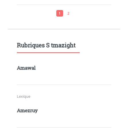
1
2
Rubriques S tmazight
Amawal
Lexique
Amezruy