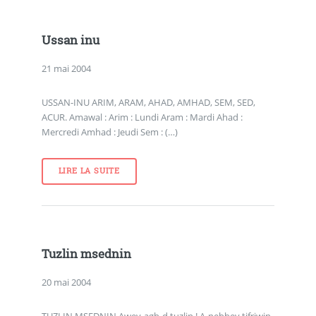
Ussan inu
21 mai 2004
USSAN-INU ARIM, ARAM, AHAD, AMHAD, SEM, SED,
ACUR. Amawal : Arim : Lundi Aram : Mardi Ahad :
Mercredi Amhad : Jeudi Sem : (…)
LIRE LA SUITE
Tuzlin msednin
20 mai 2004
TUZLIN MSEDNIN Awey-agh-d tuzlin ! A-nebbey tifriwin