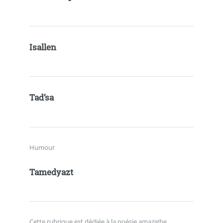
Isallen
Tad’sa
Humour
Tamedyazt
Cette rubrique est dédiée à la poésie amazighe