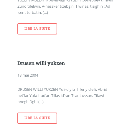
Zund tifelwin. A-nessker tizebgin, Tiwinas, tisighin : Ad
lsent terbatin. (…)
LIRE LA SUITE
Drusen willi yukzen
18 mai 2004
DRUSEN WILLI YUKZEN Yuli-d yitri Iffer yid’elli, Abrid
net’far Yufa-t ud’ar. Tillas id’ran Tcant ussan, Tifawt-
nnegh Dghi (…)
LIRE LA SUITE