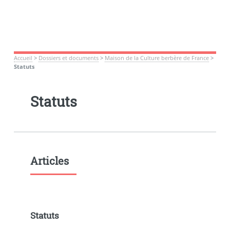
Accueil
>
Dossiers et documents
>
Maison de la Culture berbère de France
>
Statuts
Statuts
Articles
Statuts