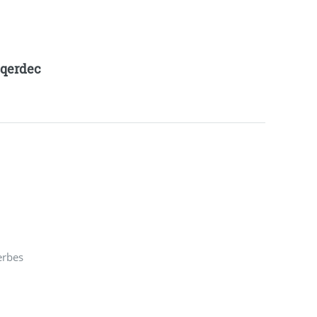
qerdec
erbes