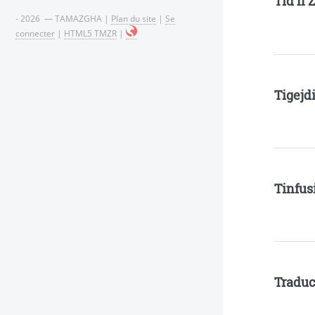
Tid n 
- 2026 — TAMAZGHA |
Plan du site
|
Se
connecter
|
HTML5 TMZR
|
Tigejdi
Tinfus
Traduc