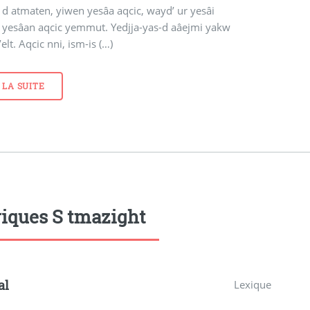
 d atmaten, yiwen yesâa aqcic, wayd’ ur yesâi
n yesâan aqcic yemmut. Yedjja-yas-d aâejmi yakw
elt. Aqcic nni, ism-is (…)
 LA SUITE
iques S tmazight
al
Lexique