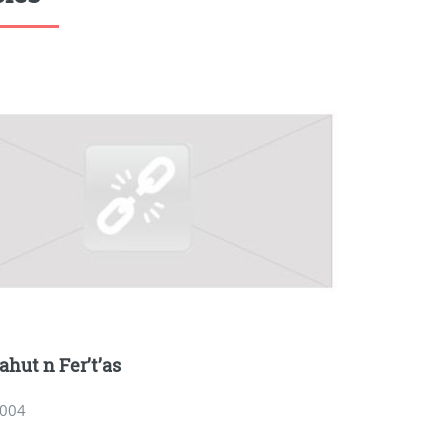
hut n Fer’t’as
2004