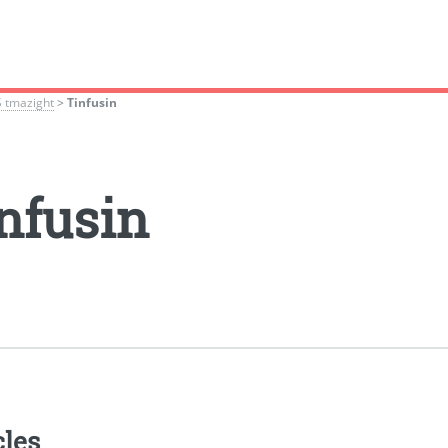
S tmazight
>
Tinfusin
nfusin
cles