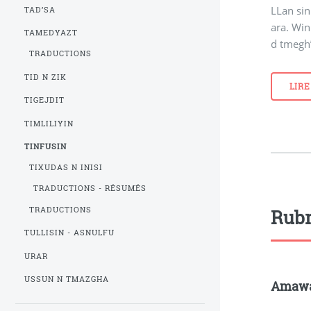
LLan sin
TAD’SA
ara. Wi
TAMEDYAZT
d tmegh’
TRADUCTIONS
TID N ZIK
LIRE
TIGEJDIT
TIMLILIYIN
TINFUSIN
TIXUDAS N INISI
TRADUCTIONS - RÉSUMÉS
TRADUCTIONS
Rubr
TULLISIN - ASNULFU
URAR
USSUN N TMAZGHA
Amaw