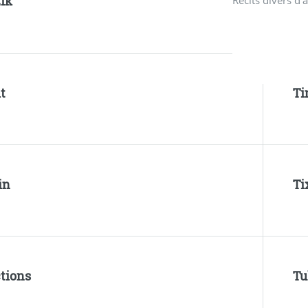
Zik
Récits divers d’
t
Ti
in
Ti
tions
Tu