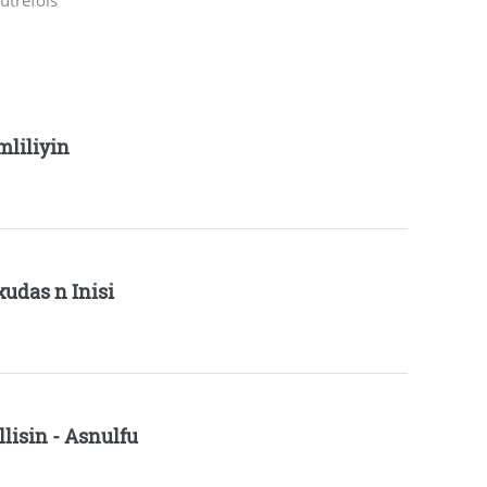
autrefois
mliliyin
xudas n Inisi
llisin - Asnulfu