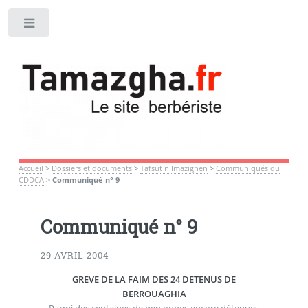
Toggle
Accueil
>
Dossiers et documents
>
Tafsut n Imazighen
>
Communiqués du
CDDCA
>
Communiqué n° 9
Communiqué n° 9
29 AVRIL 2004
GREVE DE LA FAIM DES 24 DETENUS DE
BERROUAGHIA
Parmi des centaines de personnes encore détenues