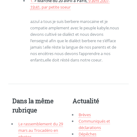
1.
> Marche du 20 avril à Paris,
9 avril 2007,
19:41
,
par
petite soeur
azzul a tous je suis berbere marocaine et je
compatie amplement avec le peuple kabyle.nous
devons cultivé se dialèct et nous devons
l’enseigné afin que le dialèct berbere ne s’éfface
jamais !.elle rèste la langue de nos parents et de
nos encètres nous devons l’apprendre a nos
enfants,elle doit résté dans notre coeur.
Dans la même
Actualité
rubrique
Brèves
Communiqués et
Le rassemblement du 29
déclarations
mars au Trocadéro en
Dépêches
photos