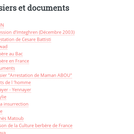
siers et documents
IN
ession d’Imteghren (Décembre 2003)
station de Cesare Battisti
wad
bère au Bac
bère en France
uments
sier "Arrestation de Maman ABOU"
its de l ’homme
ayer - Yennayer
lie
a insurrection
ye
nès Matoub
on de la Culture berbère de France
ya