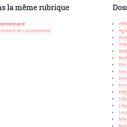
s la même rubrique
Dos
estionnaire
AFR
rmulaire de consentement
Agr
Arre
Aza
Ber
Ber
Doc
Dos
Dro
Enn
Kaby
Liby
Lib
Lou
Mais
Moh