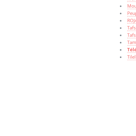
Mou
Peup
ROJ
Taf
Tafs
Tam
Tél
Tile