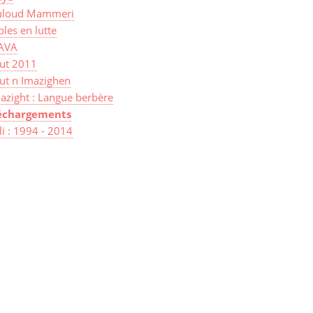
loud Mammeri
les en lutte
AVA
sut 2011
ut n Imazighen
azight : Langue berbère
échargements
lli : 1994 - 2014